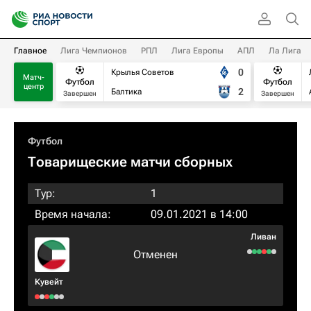
Главное
Лига Чемпионов
РПЛ
Лига Европы
АПЛ
Ла Лига
0
Крылья Советов
Матч-
Футбол
Футбол
центр
2
Балтика
Завершен
Завершен
Футбол
Товарищеские матчи сборных
Тур:
1
Время начала:
09.01.2021 в 14:00
Ливан
Отменен
Кувейт