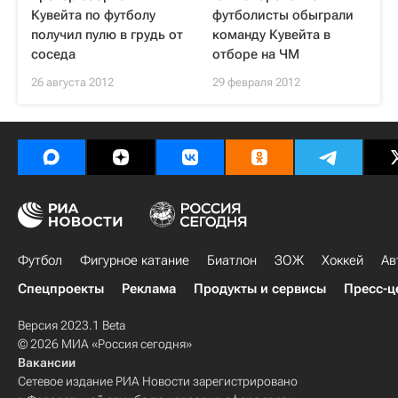
Кувейта по футболу
футболисты обыграли
получил пулю в грудь от
команду Кувейта в
соседа
отборе на ЧМ
26 августа 2012
29 февраля 2012
Футбол
Фигурное катание
Биатлон
ЗОЖ
Хоккей
Ав
Спецпроекты
Реклама
Продукты и сервисы
Пресс-ц
Версия 2023.1 Beta
© 2026 МИА «Россия сегодня»
Вакансии
Сетевое издание РИА Новости зарегистрировано