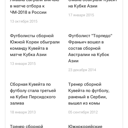
в матче отбора к
на Кубке Азии
ЧМ-2018 в России
17 января 2015
13 октября 2015
Футболисты сборной
Футболист "Торпедо"
Южной Кореи обыграли
Франьич вошел в
команду Кувейта в
состав сборной
матче Кубка Азии
Австралии на Кубок
Азии
13 января 2015
23 декабря 2014
Сборная Кувейта по
Тренер сборной
футболу стала третьей
Кувейта по футболу,
на Кубке Персидского
раненый в Сербии,
залива
вышел из комы
18 января 2013
05 сентября 2012
Тренер сборной
Южнокорейские