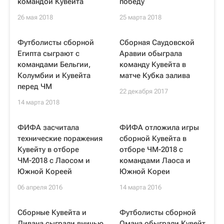
командой Кувейта
победу
26 мая 2018
25 марта 2018
Футболисты сборной
Сборная Саудовской
Египта сыграют с
Аравии обыграла
командами Бельгии,
команду Кувейта в
Колумбии и Кувейта
матче Кубка залива
перед ЧМ
22 декабря 2017
14 марта 2018
ФИФА засчитала
ФИФА отложила игры
технические поражения
сборной Кувейта в
Кувейту в отборе
отборе ЧМ-2018 с
ЧМ-2018 с Лаосом и
командами Лаоса и
Южной Кореей
Южной Кореи
06 апреля 2016
14 марта 2016
Сборные Кувейта и
Футболисты сборной
Ливана сыграли вничью
Омана обыграли Кувейт