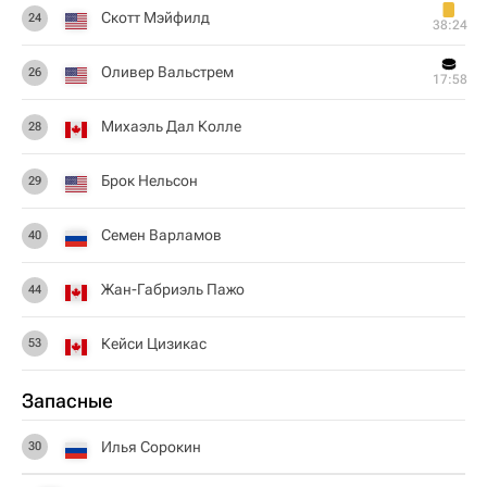
Скотт Мэйфилд
24
38:24
Оливер Вальстрем
26
17:58
Михаэль Дал Колле
28
Брок Нельсон
29
Семен Варламов
40
Жан-Габриэль Пажо
44
Кейси Цизикас
53
Запасные
Илья Сорокин
30