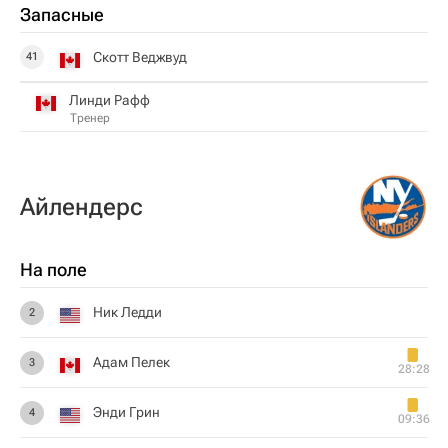
Запасные
Скотт Веджвуд
41
Линди Рафф
Тренер
Айлендерс
На поле
Ник Ледди
2
Адам Пелек
3
28:28
Энди Грин
4
09:36