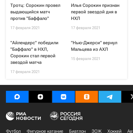
Тротц: Сорокин провел
Илья Сорокин признан
выдающийся матч
первой звездой дня в
против "Баффало"
НХЛ
17 февраля 2021
17 февраля 2021
"Айлендерс" победили
"Нью-Джерси" вернул
"Баффало" в НХЛ,
Мальцева из АХЛ
Сорокин стал первой
15 февраля 2021
звездой матча
17 февраля 2021
Футбол
Фигурное катание
Биатлон
ЗОЖ
Хоккей
Ав