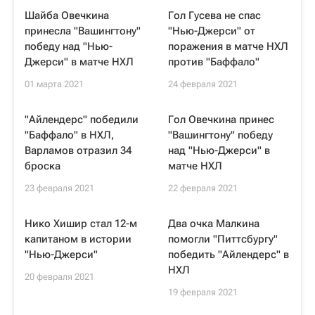
Шайба Овечкина
Гол Гусева не спас
принесла "Вашингтону"
"Нью-Джерси" от
победу над "Нью-
поражения в матче НХЛ
Джерси" в матче НХЛ
против "Баффало"
01 марта 2021
24 февраля 2021
"Айлендерс" победили
Гол Овечкина принес
"Баффало" в НХЛ,
"Вашингтону" победу
Варламов отразил 34
над "Нью-Джерси" в
броска
матче НХЛ
23 февраля 2021
22 февраля 2021
Нико Хишир стал 12-м
Два очка Малкина
капитаном в истории
помогли "Питтсбургу"
"Нью-Джерси"
победить "Айлендерс" в
НХЛ
20 февраля 2021
19 февраля 2021