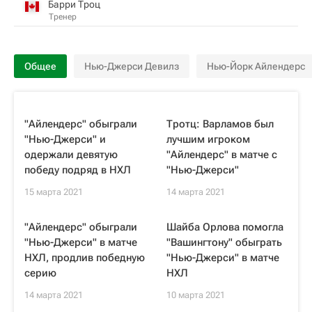
Барри Троц
Тренер
Общее
Нью-Джерси Девилз
Нью-Йорк Айлендерс
"Айлендерс" обыграли
Тротц: Варламов был
"Нью-Джерси" и
лучшим игроком
одержали девятую
"Айлендерс" в матче с
победу подряд в НХЛ
"Нью-Джерси"
15 марта 2021
14 марта 2021
"Айлендерс" обыграли
Шайба Орлова помогла
"Нью-Джерси" в матче
"Вашингтону" обыграть
НХЛ, продлив победную
"Нью-Джерси" в матче
серию
НХЛ
14 марта 2021
10 марта 2021