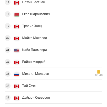
Натан Бастиан
14
Егор Шарангович
17
Трэвис Заяц
19
Майкл Маклеод
20
Кайл Палмиери
21
Райан Мюррей
22
Михаил Мальцев
23
03:48
Тай Смит
24
Дэймон Северсон
28