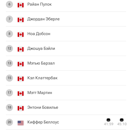
Райан Пулок
6
Джордан Эберле
7
Ноа Добсон
8
Джошуа Бэйли
12
Мэтью Барзал
13
Кэл Клаттербак
15
Мэтт Мартин
17
Энтони Бовилье
18
Киффер Беллоус
20
41:59
45:10