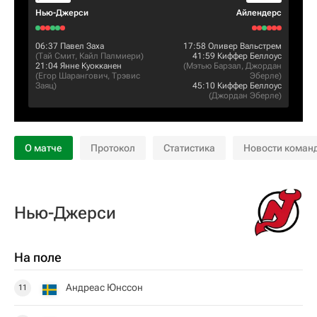
Нью-Джерси
Айлендерс
06:37
Павел Заха
17:58
Оливер Вальстрем
(
Тай Смит
,
Кайл Палмиери
)
41:59
Киффер Беллоус
21:04
Янне Куокканен
(
Мэтью Барзал
,
Джордан
(
Егор Шарангович
,
Трэвис
Эберле
)
Заяц
)
45:10
Киффер Беллоус
(
Джордан Эберле
)
О матче
Протокол
Статистика
Новости коман
Нью-Джерси
На поле
Андреас Юнссон
11