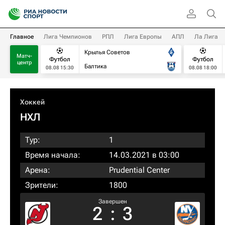
Главное
Лига Чемпионов
РПЛ
Лига Европы
АПЛ
Ла Лига
Крылья Советов
Матч-
Футбол
Футбол
центр
Балтика
08.08 15:30
08.08 18:00
Хоккей
НХЛ
Тур:
1
Время начала:
14.03.2021 в 03:00
Арена:
Prudential Center
Зрители:
1800
Завершен
2
:
3