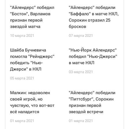
"Айлендерс" победил
"Айлендерс" победили
"Бостон", Варламов
"Баффало" в матче НХЛ,
признан первой
Сорокин отразил 25
звездой матча
бросков
10 марта 2021
07 марта 2021
Шайба Бучневича
"Нью-Йорк Айлендерс"
помогла "Рейнджерс"
победил "Нью-Джерси"
победить "Нью-
в матче НХЛ
Джерси" в НХЛ
03 марта 2021
05 марта 2021
Малкин: недоволен
"Айлендерс" победили
своей игрой, но
"Питтсбург", Сорокин
чувствую, что вот-вот
признан первой
всё наладится
звездой встречи
01 марта 2021
01 марта 2021