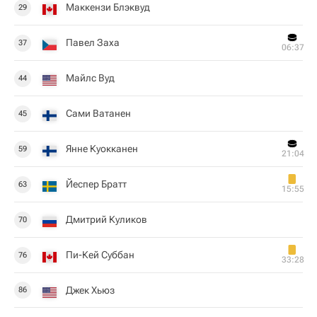
Маккензи Блэквуд
29
Павел Заха
37
06:37
Майлс Вуд
44
Сами Ватанен
45
Янне Куокканен
59
21:04
Йеспер Братт
63
15:55
Дмитрий Куликов
70
Пи-Кей Суббан
76
33:28
Джек Хьюз
86