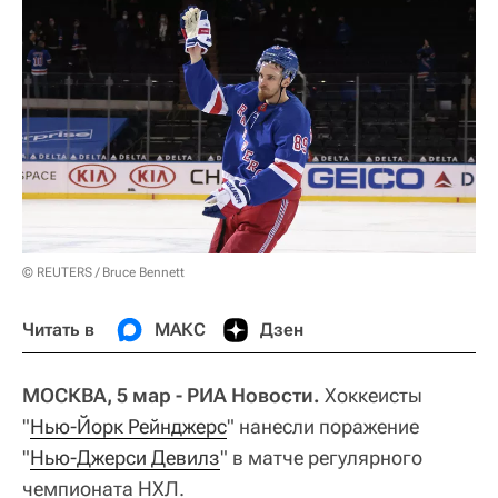
© REUTERS / Bruce Bennett
Читать в
МАКС
Дзен
МОСКВА, 5 мар - РИА Новости.
Хоккеисты
"
Нью-Йорк Рейнджерс
" нанесли поражение
"
Нью-Джерси Девилз
" в матче регулярного
чемпионата НХЛ.