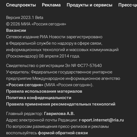
Спецпроекты
Реклама
Продукты и сервисы
Пресс-ц
Версия 2023.1 Beta
© 2026 МИА «Россия сегодня»
Вакансии
Сетевое издание РИА Новости зарегистрировано
в Федеральной службе по надзору в сфере связи,
информационных технологий и массовых коммуникаций
(Роскомнадзор) 08 апреля 2014 года.
Свидетельство о регистрации Эл № ФС77-57640
Учредитель: Федеральное государственное унитарное
предприятие Международное информационное агентство
«Россия сегодня»
(МИА «Россия сегодня»).
Правила использования материалов
Политика конфиденциальности
Правила применения рекомендательных технологий
Главный редактор:
Гаврилова А.В.
Адрес электронной почты Редакции:
r-sport.internet@ria.ru
По вопросам размещения пресс-релизов и рекламы
воспользуйтесь
формой обратной связи