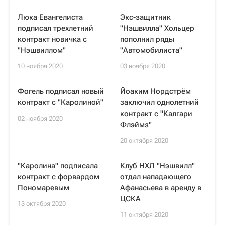
Люка Евангелиста
Экс-защитник
подписал трехлетний
"Нэшвилла" Хольцер
контракт новичка с
пополнил ряды
"Нэшвиллом"
"Автомобилиста"
10 ноября 2020
03 ноября 2020
Фогель подписал новый
Йоаким Нордстрём
контракт с "Каролиной"
заключил однолетний
контракт с "Калгари
02 ноября 2020
Флэймз"
20 октября 2020
"Каролина" подписала
Клуб НХЛ "Нэшвилл"
контракт с форвардом
отдал нападающего
Пономаревым
Афанасьева в аренду в
ЦСКА
13 октября 2020
11 октября 2020