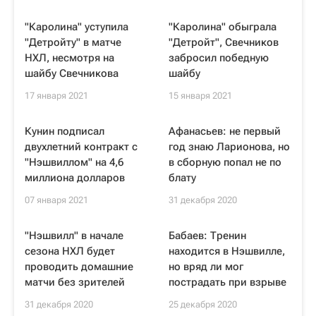
"Каролина" уступила
"Каролина" обыграла
"Детройту" в матче
"Детройт", Свечников
НХЛ, несмотря на
забросил победную
шайбу Свечникова
шайбу
17 января 2021
15 января 2021
Кунин подписал
Афанасьев: не первый
двухлетний контракт с
год знаю Ларионова, но
"Нэшвиллом" на 4,6
в сборную попал не по
миллиона долларов
блату
07 января 2021
31 декабря 2020
"Нэшвилл" в начале
Бабаев: Тренин
сезона НХЛ будет
находится в Нэшвилле,
проводить домашние
но вряд ли мог
матчи без зрителей
пострадать при взрыве
31 декабря 2020
25 декабря 2020