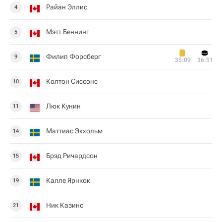
Райан Эллис
4
Мэтт Беннинг
5
Филип Форсберг
9
35:09
36:51
Колтон Сиссонс
10
Люк Кунин
11
Маттиас Экхольм
14
Брэд Ричардсон
15
Калле Ярнкок
19
Ник Казинс
21