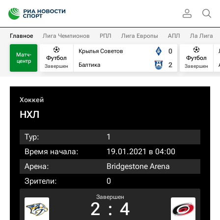
Главное
Лига Чемпионов
РПЛ
Лига Европы
АПЛ
Ла Лига
0
Крылья Советов
Матч-
Футбол
Футбол
центр
2
Балтика
Завершен
Завершен
Хоккей
НХЛ
Тур:
1
Время начала:
19.01.2021 в 04:00
Арена:
Bridgestone Arena
Зрители:
0
Завершен
2
:
4