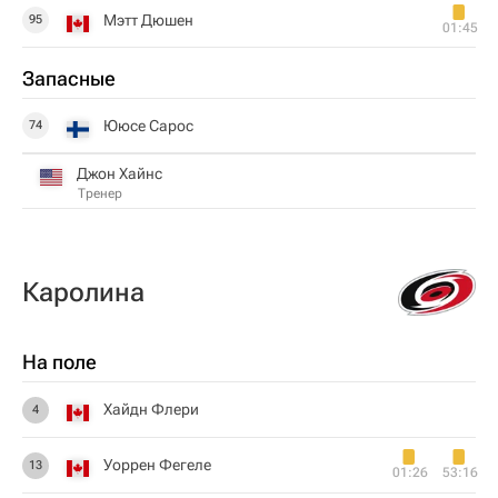
Мэтт Дюшен
95
01:45
Запасные
Ююсе Сарос
74
Джон Хайнс
Тренер
Каролина
На поле
Хайдн Флери
4
Уоррен Фегеле
13
01:26
53:16