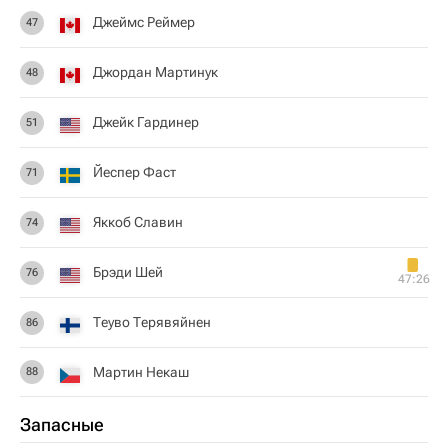
Джеймс Реймер
47
Джордан Мартинук
48
Джейк Гардинер
51
Йеспер Фаст
71
Яккоб Славин
74
Брэди Шей
76
47:26
Теуво Терявяйнен
86
Мартин Некаш
88
Запасные