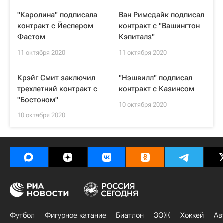
"Каролина" подписала
Ван Римсдайк подписал
контракт с Йеспером
контракт с "Вашингтон
Фастом
Кэпиталз"
11 октября 2020
11 октября 2020
Крэйг Смит заключил
"Нэшвилл" подписал
трехлетний контракт с
контракт с Казинсом
"Бостоном"
10 октября 2020
10 октября 2020
Футбол
Фигурное катание
Биатлон
ЗОЖ
Хоккей
Ав