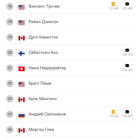
Винсент Трочек
16
12:44
43:46
Райан Дзингел
18
Дуги Хэмилтон
19
Себастьян Ахо
20
50:39
Нино Нидеррейтер
21
59:24
Бретт Пеши
22
Брок Макгинн
23
Андрей Свечников
37
19:30
36:05
Морган Гики
43