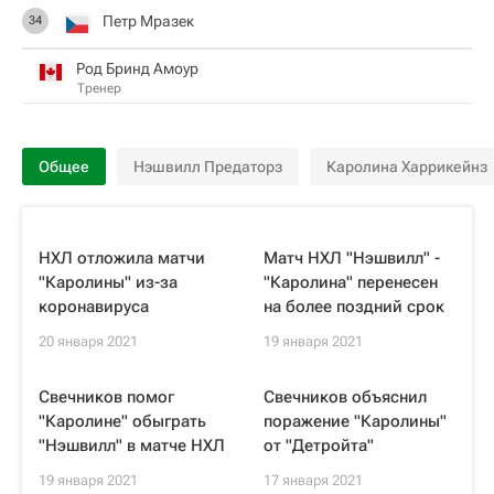
Петр Мразек
34
Род Бринд Амоур
Тренер
Общее
Нэшвилл Предаторз
Каролина Харрикейнз
НХЛ отложила матчи
Матч НХЛ "Нэшвилл" -
"Каролины" из-за
"Каролина" перенесен
коронавируса
на более поздний срок
20 января 2021
19 января 2021
Свечников помог
Свечников объяснил
"Каролине" обыграть
поражение "Каролины"
"Нэшвилл" в матче НХЛ
от "Детройта"
19 января 2021
17 января 2021