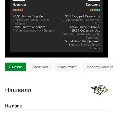
Нэшвилл
Каролина
36:51
Филип Форсберг
36:05
Андрей Свечников
(
Виктор Арвидссон
,
Данте
(
Дуги Хэмилтон
,
Себастьян
Фаббро
)
Ахо
)
53:26
Виктор Арвидссон
43:46
Винсент Трочек
(
Райан Юхансен
,
Мэтт Дюшен
)
50:39
Себастьян Ахо
(
Андрей Свечников
,
Джейк
Гардинер
)
59:24
Нино Нидеррейтер
(
Винсент Трочек
,
Яккоб
Славин
)
О матче
Протокол
Статистика
Новости коман
Нэшвилл
На поле