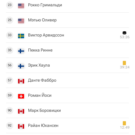
Рокко Гримальди
23
Мэтью Оливер
25
Виктор Арвидссон
33
53:26
Пекка Ринне
35
Эрик Хаула
56
39:24
Данте Фаббро
57
Роман Йоси
59
Марк Боровицки
90
Райан Юхансен
92
12:49