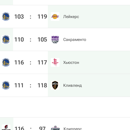
103
:
119
Лейкерс
110
:
105
Сакраменто
116
:
117
Хьюстон
111
:
118
Кливленд
116
:
97
Клипперс