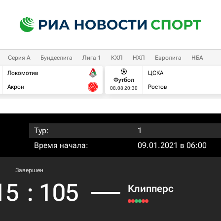
Серия А
Бундеслига
Лига 1
КХЛ
НХЛ
Евролига
НБА
Локомотив
ЦСКА
Футбол
Акрон
Ростов
08.08 20:30
Тур:
1
Время начала:
09.01.2021 в 06:00
Завершен
15
:
105
Клипперс