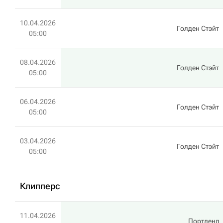
10.04.2026
Голден Стэйт
05:00
08.04.2026
Голден Стэйт
05:00
06.04.2026
Голден Стэйт
05:00
03.04.2026
Голден Стэйт
05:00
Клипперс
11.04.2026
Портленд