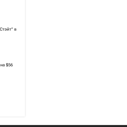
Стэйт" в
на $56