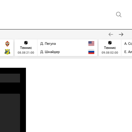
Д. Пегула
А. С
Теннис
Теннис
Д. Шнайдер
Е. А
08.08 21:00
09.08 02:00