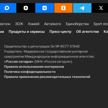
иатлон
ЗОЖ
Хоккей
Авто/мото
Единоборства
Sport sto
ма
Продукты и сервисы
Пресс-центр
Об агентстве
Ко
Свидетельство о регистрации Эл № ФС77-57640
Учредитель: Федеральное государственное унитарное
предприятие Международное информационное агентство
«Россия сегодня»
(МИА «Россия сегодня»).
Правила использования материалов
Политика конфиденциальности
Правила применения рекомендательных технологий