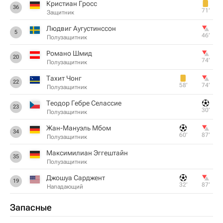
Кристиан Гросс
36
71‎’‎
Защитник
Людвиг Аугустинссон
5
46‎’‎
Полузащитник
Романо Шмид
20
74‎’‎
Полузащитник
Тахит Чонг
22
58‎’‎
74‎’‎
Полузащитник
Теодор Гебре Селассие
23
30‎’‎
Полузащитник
Жан-Мануэль Мбом
34
60‎’‎
87‎’‎
Полузащитник
Максимилиан Эггештайн
35
Полузащитник
Джошуа Сарджент
19
32‎’‎
87‎’‎
Нападающий
Запасные