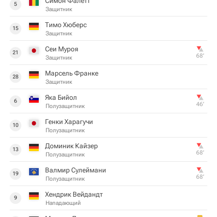
Симон Фалетт
5
Защитник
Тимо Хюберс
15
Защитник
Сеи Муроя
21
68‎’‎
Защитник
Марсель Франке
28
Защитник
Яка Бийол
6
46‎’‎
Полузащитник
Генки Харагучи
10
Полузащитник
Доминик Кайзер
13
68‎’‎
Полузащитник
Валмир Сулеймани
19
68‎’‎
Полузащитник
Хендрик Вейдандт
9
Нападающий