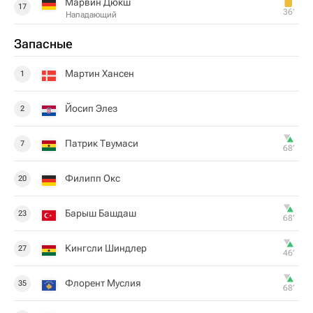
Марвин Дюкш
17
36‎’‎
Нападающий
Запасные
Мартин Хансен
1
Йосип Элез
2
Патрик Твумаси
7
68‎’‎
Филипп Окс
20
Барыш Башдаш
23
68‎’‎
Кингсли Шиндлер
27
46‎’‎
Флорент Муслия
35
68‎’‎