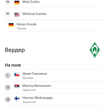
Mick Gudra
38
McKinze Gaines
40
Kenan Kocak
Тренер
Вердер
На поле
Иржи Павленка
1
Вратарь
Милош Велькович
13
Защитник
Никлас Мойсандер
18
Защитник