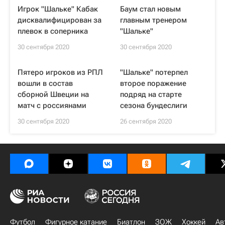
Игрок "Шальке" Кабак
Баум стал новым
дисквалифицирован за
главным тренером
плевок в соперника
"Шальке"
30 сентября 2020
30 сентября 2020
Пятеро игроков из РПЛ
"Шальке" потерпел
вошли в состав
второе поражение
сборной Швеции на
подряд на старте
матч с россиянами
сезона бундеслиги
30 сентября 2020
26 сентября 2020
Футбол
Фигурное катание
Биатлон
ЗОЖ
Хоккей
Ав