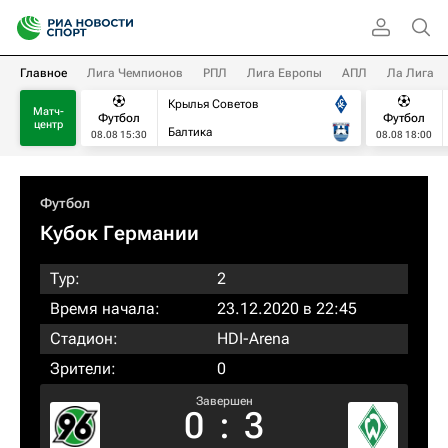
Главное
Лига Чемпионов
РПЛ
Лига Европы
АПЛ
Ла Лига
Крылья Советов
Матч-
Футбол
Футбол
центр
Балтика
08.08 15:30
08.08 18:00
Футбол
Кубок Германии
Тур:
2
Время начала:
23.12.2020 в 22:45
Стадион:
HDI-Arena
Зрители:
0
Завершен
0
:
3