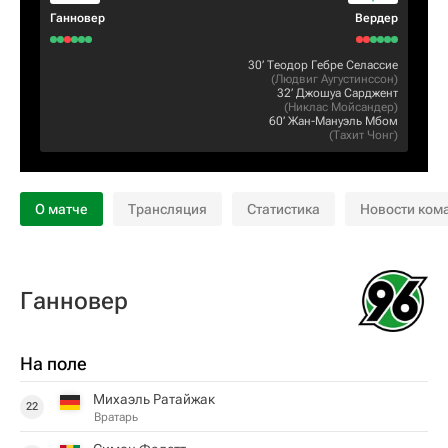
Ганновер
Вердер
30‎’‎
Теодор Гебре Селассие
(
Людвиг Аугустинссон
)
32‎’‎
Джошуа Сарджент
(
Никлас Мойсандер
)
60‎’‎
Жан-Мануэль Мбом
(
Тахит Чонг
)
О матче
Трансляция
Статистика
Новости ком
Ганновер
На поле
Михаэль Ратайжак
22
Вратарь