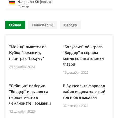
Флориан Кофельдт
Тренер
Общее
Ганновер 96
Вердер
"Майнц" вылетел из
"Боруссия" обыграла
Кубка Германии,
"Вердер" в первом
проиграв "Бохуму"
матче после отставки
Фавра
24 декабря 2020
16 декабря 2020
"Лейпциг" победил
В Бундеслиге форвард
"Вердер" и вышел на
забил издевательский
первое место в
гол и был наказан
чемпионате Германии
07 декабря 2020
12 декабря 2020