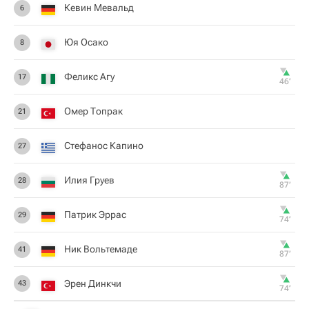
Кевин Мевальд
6
Юя Осако
8
Феликс Агу
17
46‎’‎
Омер Топрак
21
Стефанос Капино
27
Илия Груев
28
87‎’‎
Патрик Эррас
29
74‎’‎
Ник Вольтемаде
41
87‎’‎
Эрен Динкчи
43
74‎’‎