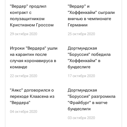
"Вердер" продлил
"Вердер" и
контракт с
"Хоффенхайм" сыграли
полузащитником
вничью в чемпионате
Кристианом Гроссом
Германии
29 октября 2020
25 октября 2020
Игроки "Вердера" ушли
Дортмундская
на карантин после
"Боруссия" победила
случая коронавируса в
"Хоффенхайм" в
команде
бундеслиге
22 октября 2020
17 октября 2020
"Аякс" договорился о
Дортмундская
переходе Клаасена из
"Боруссия" разгромила
"Вердера"
"Фрайбург" в матче
бундеслиги
04 октября 2020
03 октября 2020