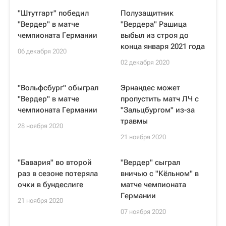
"Штутгарт" победил
Полузащитник
"Вердер" в матче
"Вердера" Рашица
чемпионата Германии
выбыл из строя до
конца января 2021 года
06 декабря 2020
02 декабря 2020
"Вольфсбург" обыграл
Эрнандес может
"Вердер" в матче
пропустить матч ЛЧ с
чемпионата Германии
"Зальцбургом" из-за
травмы
28 ноября 2020
21 ноября 2020
"Бавария" во второй
"Вердер" сыграл
раз в сезоне потеряла
вничью с "Кёльном" в
очки в бундеслиге
матче чемпионата
Германии
21 ноября 2020
07 ноября 2020