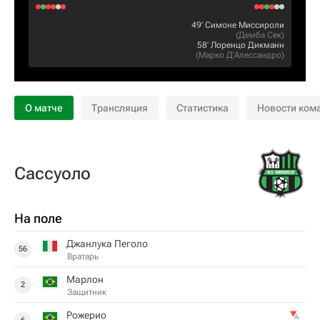
49‎’‎
Симоне Миссироли
(
Демба Сек
)
58‎’‎
Лоренцо Дикманн
(
Марко Д’Алессандро
)
О матче
Трансляция
Статистика
Новости ком
Сассуоло
На поле
Джанлука Пеголо
56
Вратарь
Марлон
2
Защитник
Рожерио