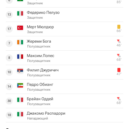
6
85‎’‎
Защитник
Федерико Пелузо
13
Защитник
Мерт Мюлдюр
17
66‎’‎
Защитник
Жереми Бога
7
46‎’‎
Полузащитник
Максим Лопес
8
68‎’‎
Полузащитник
Филип Джуричич
10
47‎’‎
Полузащитник
Педро Обианг
14
Полузащитник
Брайан Оддей
30
68‎’‎
Полузащитник
Джакомо Распадори
18
Нападающий