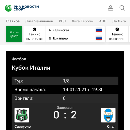
Главное
Лига Чемпионов
РПЛ
Лига Европы
АПЛ
Ла Лига
А. Калинская
Матч-
Теннис
Теннис
центр
Д. Шнайдер
06.08 19:30
06.08 21:00
Футбол
Кубок Италии
Тур:
1/8
Время начала:
14.01.2021 в 19:30
Зрители:
0
Завершен
0
:
2
Сассуоло
Спал