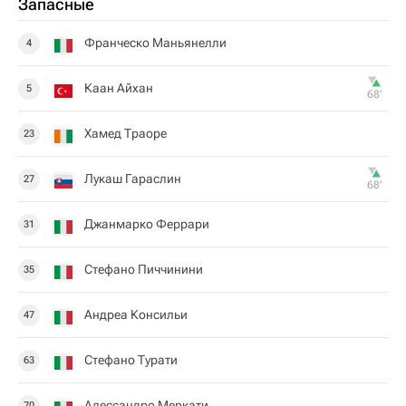
Запасные
Франческо Маньянелли
4
Каан Айхан
5
68‎’‎
Хамед Траоре
23
Лукаш Гараслин
27
68‎’‎
Джанмарко Феррари
31
Стефано Пиччинини
35
Андреа Консильи
47
Стефано Турати
63
Алессандро Меркати
70