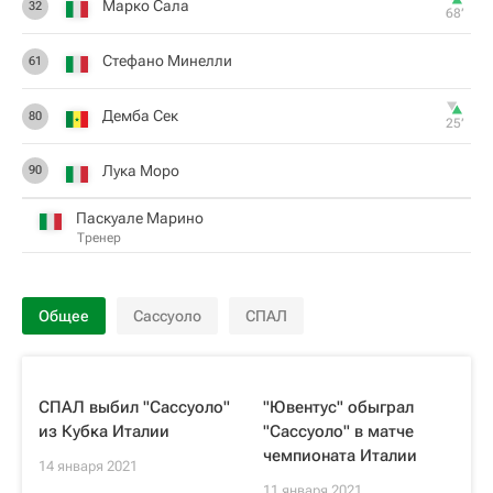
Марко Сала
32
68‎’‎
Стефано Минелли
61
Демба Сек
80
25‎’‎
Лука Моро
90
Паскуале Марино
Тренер
Общее
Сассуоло
СПАЛ
СПАЛ выбил "Сассуоло"
"Ювентус" обыграл
из Кубка Италии
"Сассуоло" в матче
чемпионата Италии
14 января 2021
11 января 2021