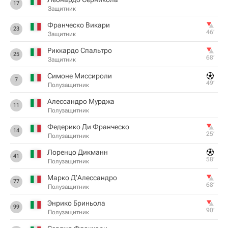
17
Защитник
Франческо Викари
23
46‎’‎
Защитник
Риккардо Спальтро
25
68‎’‎
Защитник
Симоне Миссироли
7
49‎’‎
Полузащитник
Алессандро Мурджа
11
Полузащитник
Федерико Ди Франческо
14
25‎’‎
Полузащитник
Лоренцо Дикманн
41
58‎’‎
Полузащитник
Марко Д’Алессандро
77
68‎’‎
Полузащитник
Энрико Бриньола
99
90‎’‎
Полузащитник