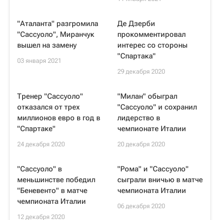
"Аталанта" разгромила
Де Дзерби
"Сассуоло", Миранчук
прокомментировал
вышел на замену
интерес со стороны
"Спартака"
03 января 2021
29 декабря 2020
Тренер "Сассуоло"
"Милан" обыграл
отказался от трех
"Сассуоло" и сохранил
миллионов евро в год в
лидерство в
"Спартаке"
чемпионате Италии
24 декабря 2020
20 декабря 2020
"Сассуоло" в
"Рома" и "Сассуоло"
меньшинстве победил
сыграли вничью в матче
"Беневенто" в матче
чемпионата Италии
чемпионата Италии
06 декабря 2020
12 декабря 2020