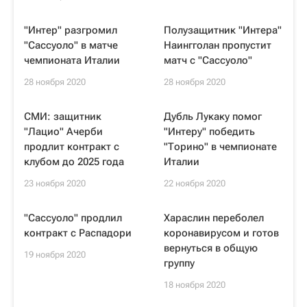
"Интер" разгромил
Полузащитник "Интера"
"Сассуоло" в матче
Наингголан пропустит
чемпионата Италии
матч с "Сассуоло"
28 ноября 2020
28 ноября 2020
СМИ: защитник
Дубль Лукаку помог
"Лацио" Ачерби
"Интеру" победить
продлит контракт с
"Торино" в чемпионате
клубом до 2025 года
Италии
23 ноября 2020
22 ноября 2020
"Сассуоло" продлил
Хараслин переболел
контракт с Распадори
коронавирусом и готов
вернуться в общую
19 ноября 2020
группу
18 ноября 2020