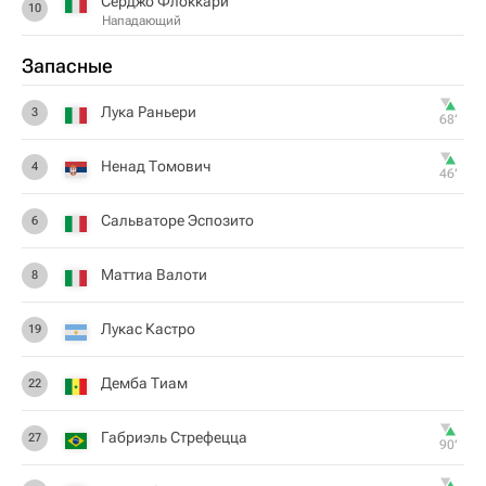
Серджо Флоккари
10
Нападающий
Запасные
Лука Раньери
3
68‎’‎
Ненад Томович
4
46‎’‎
Сальваторе Эспозито
6
Маттиа Валоти
8
Лукас Кастро
19
Демба Тиам
22
Габриэль Стрефецца
27
90‎’‎