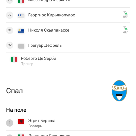
Георгиос Кирьякопулос
77
85‎’‎
Николя Скьяпакассе
91
46‎’‎
Грегуар Дефрель
92
Роберто Де Зерби
Тренер
Спал
На поле
Этрит Бериша
1
Вратарь
Леонардо Серникола