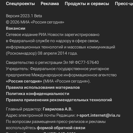
Спецпроекты
Реклама
Продукты и сервисы
Пресс-ц
Версия 2023.1 Beta
© 2026 МИА «Россия сегодня»
Вакансии
Сетевое издание РИА Новости зарегистрировано
в Федеральной службе по надзору в сфере связи,
информационных технологий и массовых коммуникаций
(Роскомнадзор) 08 апреля 2014 года.
Свидетельство о регистрации Эл № ФС77-57640
Учредитель: Федеральное государственное унитарное
предприятие Международное информационное агентство
«Россия сегодня»
(МИА «Россия сегодня»).
Правила использования материалов
Политика конфиденциальности
Правила применения рекомендательных технологий
Главный редактор:
Гаврилова А.В.
Адрес электронной почты Редакции:
r-sport.internet@ria.ru
По вопросам размещения пресс-релизов и рекламы
воспользуйтесь
формой обратной связи