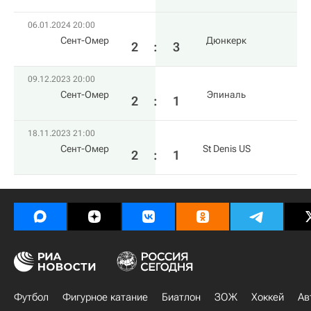
06.01.2024 20:00
Сент-Омер
Дюнкерк
2
:
3
09.12.2023 20:00
Сент-Омер
Эпиналь
2
:
1
18.11.2023 21:00
Сент-Омер
St Denis US
2
:
1
Футбол
Фигурное катание
Биатлон
ЗОЖ
Хоккей
Ав