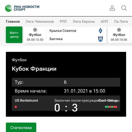
Главное
Лига Чемпионов
РПЛ
Лига Европы
АПЛ
Ла Лига
Крылья Советов
Матч-
Футбол
Футбол
центр
Балтика
08.08 15:30
08.08 18:00
Футбол
Кубок Франции
Тур:
6
Время начала:
31.01.2021 в 15:00
US Berlaimont
Закончен после присужденной победы
Сент-Омер
0
:
3
Статистика