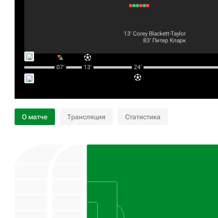
13‎’‎
Corey Blackett-Taylor
83‎’‎
Питер Кларк
07‎’‎
13‎’‎
24‎’‎
О матче
Трансляция
Статистика