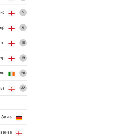
йкс
5
чер
6
ard
10
hop
19
ли
28
ьз
32
 Зама
Увакве