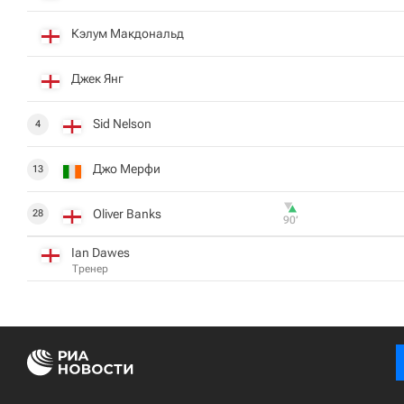
Кэлум Макдональд
Джек Янг
Sid Nelson
4
Джо Мерфи
13
Oliver Banks
28
90‎’‎
Ian Dawes
Тренер