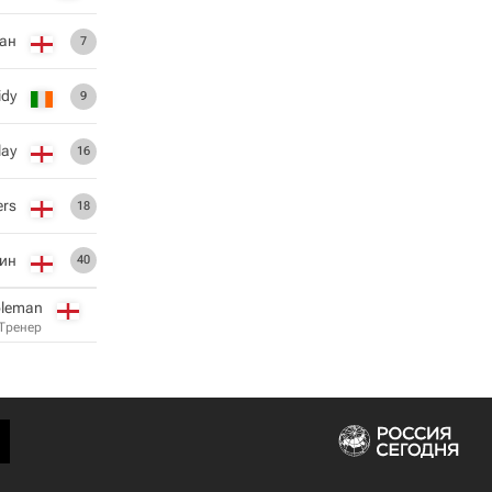
ан
7
idy
9
lay
16
ers
18
ин
40
oleman
Тренер