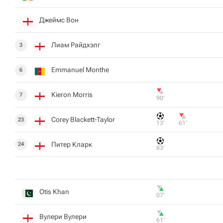
Джеймс Вон
Лиам Райдхэлг
3
Emmanuel Monthe
6
Kieron Morris
7
90‎’‎
Corey Blackett-Taylor
23
13‎’‎
61‎’‎
Питер Кларк
24
83‎’‎
Otis Khan
07‎’‎
Вулери Вулери
61‎’‎