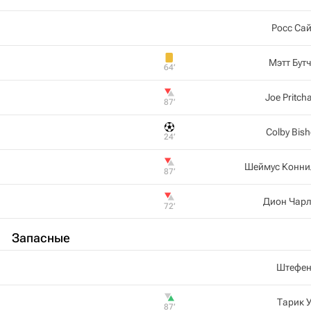
Росс Са
Мэтт Бут
64‎’‎
Joe Pritch
87‎’‎
Colby Bis
24‎’‎
Шеймус Конни
87‎’‎
Дион Чарл
72‎’‎
Запасные
Штефен
Тарик 
87‎’‎