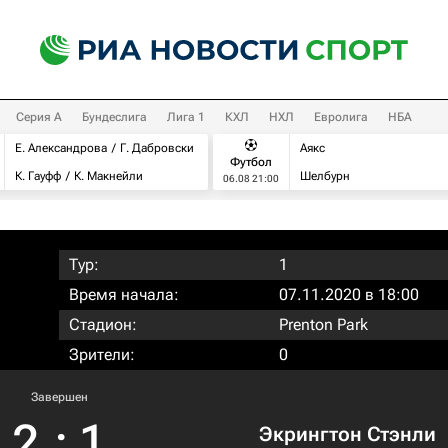
Серия А
Бундеслига
Лига 1
КХЛ
НХЛ
Евролига
НБА
Е. Александрова
Г. Дабровски
Аякс
Футбол
К. Гауфф
К. Макнейли
Шелбурн
06.08 21:00
Тур:
1
Время начала:
07.11.2020 в 18:00
Стадион:
Prenton Park
Зрители:
0
Завершен
2
:
1
Экрингтон Стэнли