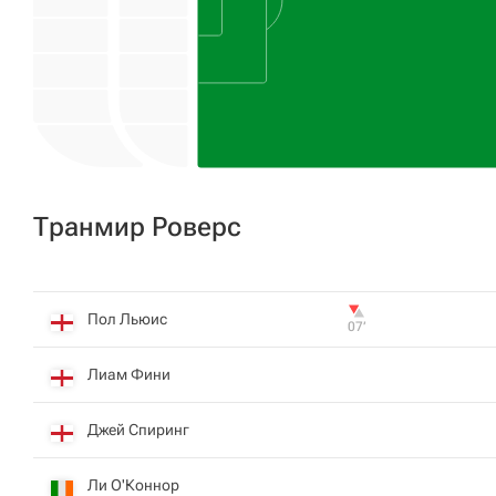
Транмир Роверс
Пол Льюис
07‎’‎
Лиам Фини
Джей Спиринг
Ли О'Коннор