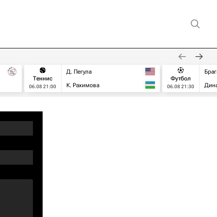
Д. Пегула
Браг
Теннис
Футбол
К. Рахимова
Дин
06.08 21:00
06.08 21:30