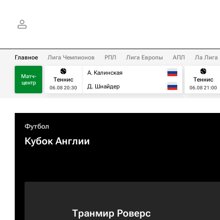
Главное
Лига Чемпионов
РПЛ
Лига Европы
АПЛ
Ла Лига
А. Калинская
Матч-
Теннис
Теннис
центр
Д. Шнайдер
06.08 20:30
06.08 21:00
Футбол
Кубок Англии
Транмир Роверс