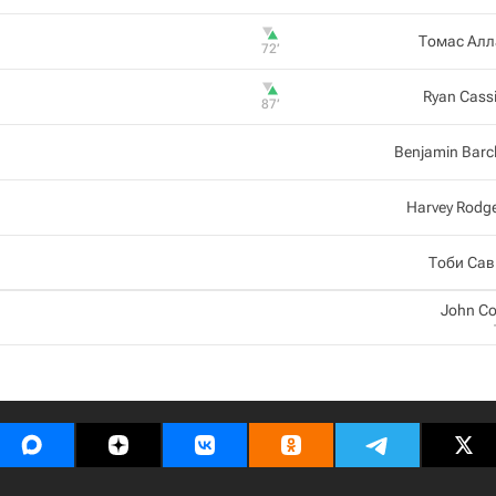
Томас Алл
72‎’‎
Ryan Cass
87‎’‎
Benjamin Barc
Harvey Rodg
Тоби Сав
John C