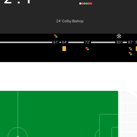
24‎’‎
Colby Bishop
61‎’‎
64‎’‎
72‎’‎
83‎’‎
87‎’‎
8