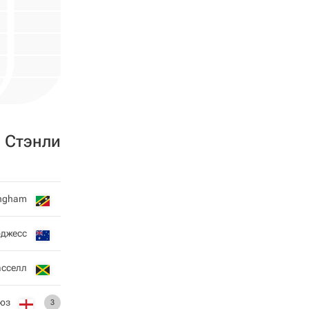
 Стэнли
ingham
рджесс
асселл
юз
3