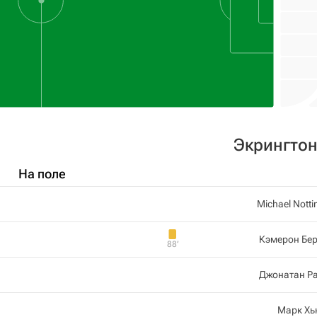
Экрингтон
На поле
Michael Nott
Кэмерон Бе
88‎’‎
Джонатан Р
Марк Хь