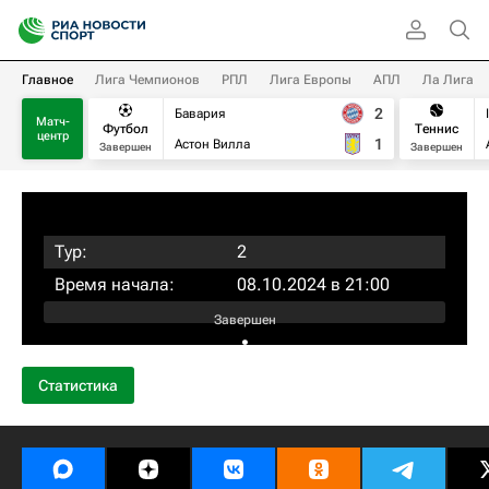
Главное
Лига Чемпионов
РПЛ
Лига Европы
АПЛ
Ла Лига
2
Бавария
Матч-
Футбол
Теннис
центр
1
Астон Вилла
Завершен
Завершен
Тур:
2
Время начала:
08.10.2024 в 21:00
Завершен
:
Статистика