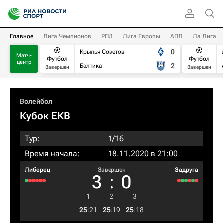
Главное
Лига Чемпионов
РПЛ
Лига Европы
АПЛ
Ла Лига
0
Крылья Советов
Матч-
Футбол
Футбол
центр
2
Балтика
Завершен
Завершен
Волейбол
Кубок ЕКВ
Тур:
1/16
Время начала:
18.11.2020 в 21:00
Либерец
Завершен
Задруга
3
:
0
1
2
3
25
:
21
25
:
19
25
:
18