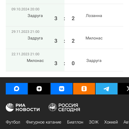
09.10.2024 20:00
Задруга
Лозанна
3
:
2
29.11.2023 21:00
Задруга
Милонас
3
:
2
22.11.2023 21:00
Милонас
Задруга
3
:
0
Футбол
Фигурное катание
Биатлон
ЗОЖ
Хоккей
Ав