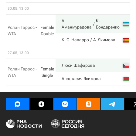
30.05, 13:00
А.
К.
Аманмурадова
Бондаренко
Ролан Гаррос -
Female
WTA
Double
К. С. Наварро
А. Якимова
27.05, 13:00
Люси Шафарова
Ролан Гаррос -
Female
WTA
Single
Анастасия Якимова