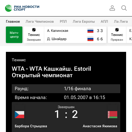
Главное
Лига Чемпионов
РПЛ
Лига Европы
АПЛ
Ла Лига
3
3
А. Калинская
Е
Матч-
Теннис
Теннис
центр
6
6
Д. Шнайдер
К
Завершен
Прерван
Теннис
WTA
- WTA Кашкайш. Estoril
Открытый чемпионат
Раунд:
1/16 финала
Время начала:
01.05.2007 в 16:15
Завершен
1
:
2
Барбора Стрыцова
Анастасия Якимова