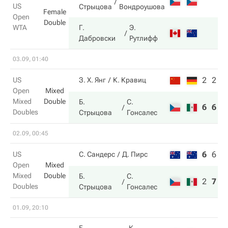
US
Стрыцова
Вондроушова
Female
Open
Double
WTA
Г.
Э.
Дабровски
Рутлифф
03.09, 01:40
2
2
US
З. Х. Янг
К. Кравиц
Open
Mixed
Mixed
Double
Б.
С.
6
6
Doubles
Стрыцова
Гонсалес
02.09, 00:45
6
6
9
US
С. Сандерс
Д. Пирс
Open
Mixed
Mixed
Double
Б.
С.
2
7
1
Doubles
Стрыцова
Гонсалес
01.09, 20:10