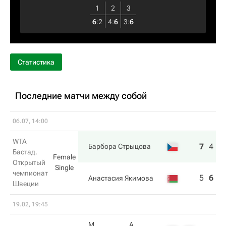
1
2
3
6
:
2
4
:
6
3
:
6
Статистика
Последние матчи между собой
06.07, 14:00
WTA
7
4
6
Барбора Стрыцова
Бастад.
Female
Открытый
Single
чемпионат
5
6
3
Анастасия Якимова
Швеции
19.02, 19:45
М.
А.