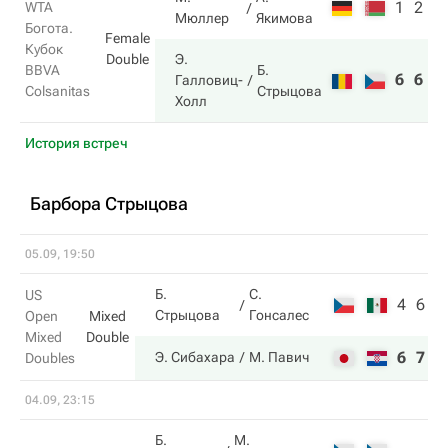
1
2
WTA
Мюллер
Якимова
Богота.
Female
Кубок
Double
Э.
Б.
BBVA
6
6
Галловиц-
Стрыцова
Colsanitas
Холл
История встреч
Барбора Стрыцова
05.09, 19:50
Б.
С.
US
4
6
Стрыцова
Гонсалес
Open
Mixed
Mixed
Double
6
7
Э. Сибахара
М. Павич
Doubles
04.09, 23:15
Б.
М.