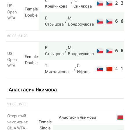
Б.
К.
2
3
US
Крейчикова
Синякова
Female
Open
Double
WTA
Б.
М.
6
6
Стрыцова
Вондроушова
30.08, 21:20
Б.
М.
6
6
US
Стрыцова
Вондроушова
Female
Open
Double
WTA
Т.
С.
4
1
Михаликова
Ифань
Анастасия Якимова
21.08, 19:00
Открытый
Анастасия Якимова
чемпионат
Female
США WTA -
Single