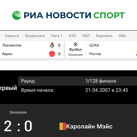
Серия А
Бундеслига
Лига 1
КХЛ
НХЛ
Евролига
НБА
0
Локомотив
ЦСКА
Футбол
0
Акрон
Ростов
Завершен
Раунд:
1/128 финала
первый
Время начала:
21.04.2007 в 23:45
Завершен
2
:
0
Кэролайн Мэйс