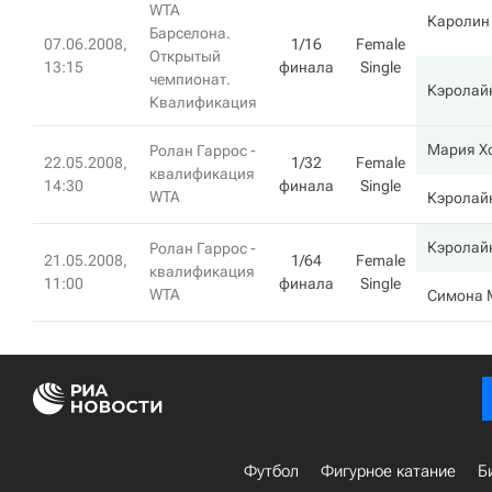
WTA
Каролин 
Барселона.
07.06.2008,
1/16
Female
Открытый
13:15
финала
Single
чемпионат.
Кэролай
Квалификация
Мария Х
Ролан Гаррос -
22.05.2008,
1/32
Female
квалификация
14:30
финала
Single
WTA
Кэролай
Кэролай
Ролан Гаррос -
21.05.2008,
1/64
Female
квалификация
11:00
финала
Single
WTA
Симона 
Футбол
Фигурное катание
Б