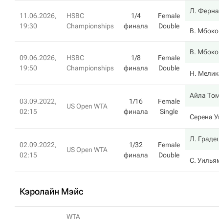
Л. Ферна
11.06.2026,
HSBC
1/4
Female
19:30
Championships
финала
Double
В. Мбоко
В. Мбоко
09.06.2026,
HSBC
1/8
Female
19:50
Championships
финала
Double
Н. Мелик
Айла То
03.09.2022,
1/16
Female
US Open WTA
02:15
финала
Single
Серена 
Л. Граде
02.09.2022,
1/32
Female
US Open WTA
02:15
финала
Double
С. Уилья
Кэролайн Мэйс
WTA