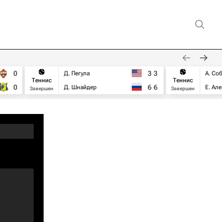
0
3
3
Д. Пегула
А. Со
Теннис
Теннис
0
6
6
Д. Шнайдер
Е. Ал
Завершен
Завершен