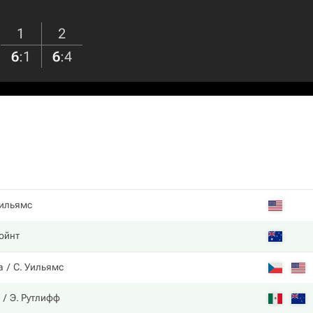
1
2
6
:
1
6
:
4
Уильямс
ойнт
а
С. Уильямс
Э. Рутлифф