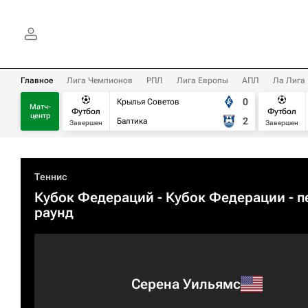
Главное
Лига Чемпионов
РПЛ
Лига Европы
АПЛ
Ла Лига
0
Крылья Советов
Матч-
Футбол
Футбол
центр
2
Балтика
Завершен
Завершен
Теннис
Кубок Федераций
- Кубок Федерации - 
раунд
Серена Уильямс