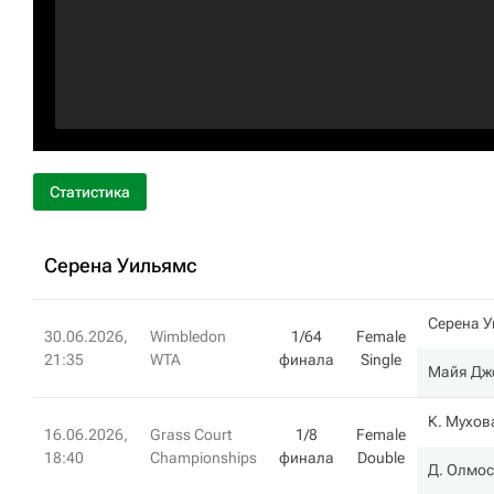
Статистика
Серена Уильямс
Серена 
30.06.2026,
Wimbledon
1/64
Female
21:35
WTA
финала
Single
Майя Дж
К. Мухов
16.06.2026,
Grass Court
1/8
Female
18:40
Championships
финала
Double
Д. Олмос