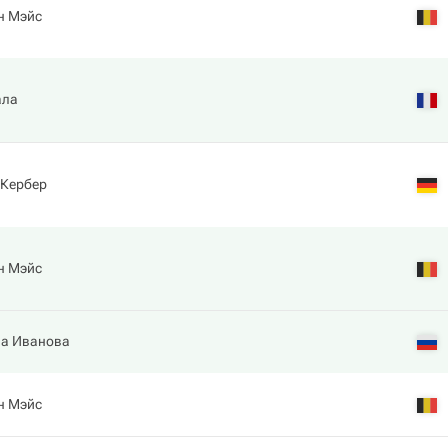
н Мэйс
ала
 Кербер
н Мэйс
на Иванова
н Мэйс