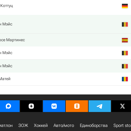
Коттуц
н Мэйс
осе Мартинес
н Мэйс
н Мэйс
Матей
иатлон
ЗОЖ
Хоккей
Авто/мото
Единоборства
Sport sto