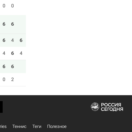
0
0
6
6
6
4
6
4
6
4
6
6
0
2
ries
Теннис
Теги
Полезное