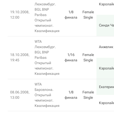
Люксембург.
Кэролай
BGL BNP
19.10.2008,
1/8
Female
Paribas
12:00
финала
Single
Открытый
Синди Ч
чемпионат.
Квалификация
WTA
Люксембург.
Анжелик
BGL BNP
18.10.2008,
1/16
Female
Paribas
19:45
финала
Single
Открытый
чемпионат.
Кэролай
Квалификация
WTA
Екатери
Барселона.
08.06.2008,
1/8
Female
Открытый
13:00
финала
Single
чемпионат.
Кэролай
Квалификация