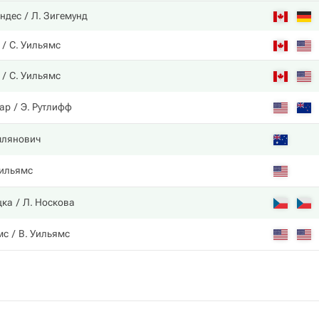
ндес
Л. Зигемунд
С. Уильямс
С. Уильямс
ар
Э. Рутлифф
млянович
Уильямс
цка
Л. Носкова
мс
В. Уильямс