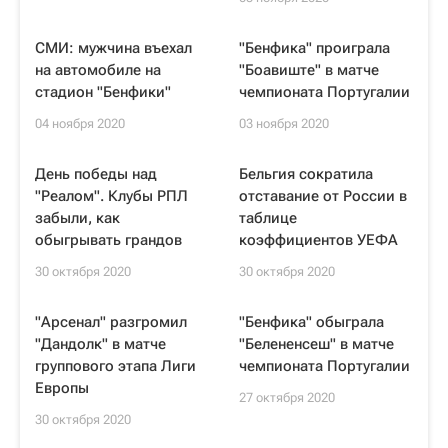
СМИ: мужчина въехал
"Бенфика" проиграла
на автомобиле на
"Боавиште" в матче
стадион "Бенфики"
чемпионата Португалии
04 ноября 2020
03 ноября 2020
День победы над
Бельгия сократила
"Реалом". Клубы РПЛ
отставание от России в
забыли, как
таблице
обыгрывать грандов
коэффициентов УЕФА
30 октября 2020
30 октября 2020
"Арсенал" разгромил
"Бенфика" обыграла
"Дандолк" в матче
"Белененсеш" в матче
группового этапа Лиги
чемпионата Португалии
Европы
27 октября 2020
30 октября 2020