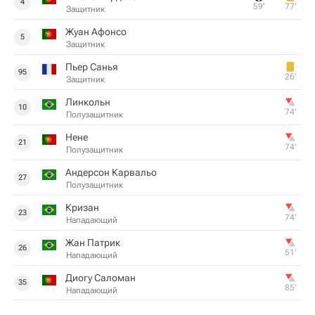
4
59‎’‎
77‎’‎
Защитник
Жуан Афонсо
5
Защитник
Пьер Санья
95
26‎’‎
Защитник
Линкольн
10
74‎’‎
Полузащитник
Нене
21
74‎’‎
Полузащитник
Андерсон Карвальо
27
Полузащитник
Кризан
23
74‎’‎
Нападающий
Жан Патрик
26
51‎’‎
Нападающий
Диогу Саломан
35
85‎’‎
Нападающий