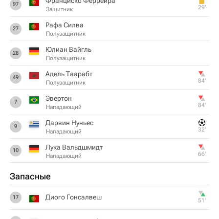
Франциско Феррейра
97
29‎’‎
Защитник
Рафа Силва
27
Полузащитник
Юлиан Вайгль
28
Полузащитник
Адель Таарабт
49
84‎’‎
Полузащитник
Эвертон
7
84‎’‎
Нападающий
Дарвин Нуньес
9
32‎’‎
Нападающий
Лука Вальдшмидт
10
66‎’‎
Нападающий
Запасные
Диого Гонсалвеш
17
51‎’‎