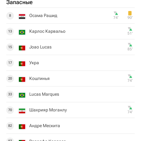
Запасные
Осама Рашид
8
74‎’‎
90‎’‎
Карлос Карвальо
13
51‎’‎
Joao Lucas
15
85‎’‎
Укра
17
Коштинья
20
74‎’‎
Lucas Marques
33
Шахрияр Моганлу
70
74‎’‎
Андре Мескита
82