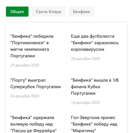
Общее
Санта-Клара
Бенфика
"Бенфика" победила
Еще два футболиста
"Портимоненсе" в
"Бенфики" заразились
матче чемпионата
коронавирусом
Португалии
28 декабря 2020
29 декабря 2020
"Порту" выиграл
"Бенфика" вышла в 1/8
Суперкубок Португалии
финала Кубка
Португалии
24 декабря 2020
14 декабря 2020
"Бенфика" одержала
Гол Эвертона принес
волевую победу над
"Бенфике" победу над
"Пасуш де Феррейра"
"Маритиму"