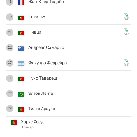
Жан-Клер Тодибо
18
Чикиньо
19
84‎’‎
Пицци
21
66‎’‎
Андреас Самарис
22
Факундо Феррейра
37
84‎’‎
Нуно Тавареш
71
Элтон Лейте
77
Тиаго Араухо
78
Хорхе Хесус
Тренер