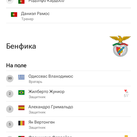
Родолфо Кардосо
97
Даниэл Рамос
Тренер
Бенфика
На поле
Одиссеас Влаходимос
99
Вратарь
Жилберто Жуниор
2
51‎’‎
Защитник
Алехандро Гримальдо
3
Защитник
Ян Вертонген
5
Защитник