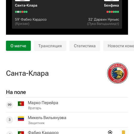
Санта-Клара
Бенфика
59‎’‎
Фабио Кардосо
32‎’‎
Дарвин Нуньес
(
Кризан
)
(
Лука Вальдшмидт
)
О матче
Трансляция
Статистика
Новости ком
Санта-Клара
На поле
Марко Перейра
99
Вратарь
Микель Вильянуэва
3
Защитник
Фабио Кардосо