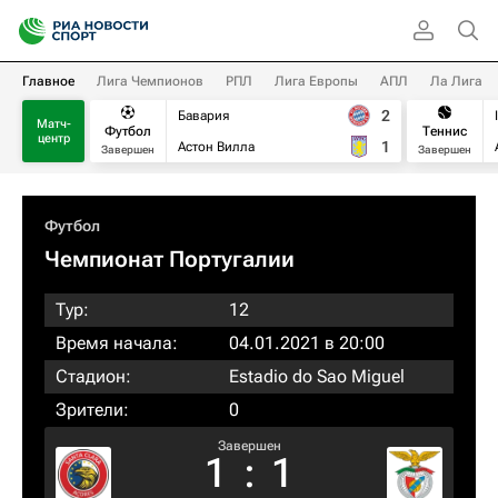
Главное
Лига Чемпионов
РПЛ
Лига Европы
АПЛ
Ла Лига
2
Бавария
Матч-
Футбол
Теннис
центр
1
Астон Вилла
Завершен
Завершен
Футбол
Чемпионат Португалии
Тур:
12
Время начала:
04.01.2021 в 20:00
Стадион:
Estadio do Sao Miguel
Зрители:
0
Завершен
1
:
1