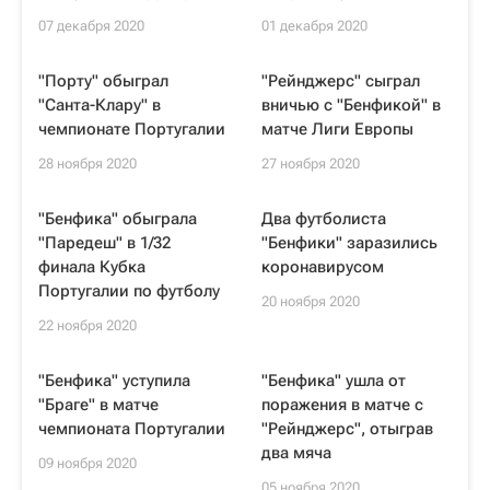
07 декабря 2020
01 декабря 2020
"Порту" обыграл
"Рейнджерс" сыграл
"Санта-Клару" в
вничью с "Бенфикой" в
чемпионате Португалии
матче Лиги Европы
28 ноября 2020
27 ноября 2020
"Бенфика" обыграла
Два футболиста
"Паредеш" в 1/32
"Бенфики" заразились
финала Кубка
коронавирусом
Португалии по футболу
20 ноября 2020
22 ноября 2020
"Бенфика" уступила
"Бенфика" ушла от
"Браге" в матче
поражения в матче с
чемпионата Португалии
"Рейнджерс", отыграв
два мяча
09 ноября 2020
05 ноября 2020