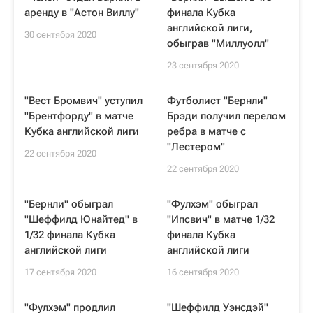
аренду в "Астон Виллу"
финала Кубка
английской лиги,
30 сентября 2020
обыграв "Миллуолл"
23 сентября 2020
"Вест Бромвич" уступил
Футболист "Бернли"
"Брентфорду" в матче
Брэди получил перелом
Кубка английской лиги
ребра в матче с
"Лестером"
22 сентября 2020
22 сентября 2020
"Бернли" обыграл
"Фулхэм" обыграл
"Шеффилд Юнайтед" в
"Ипсвич" в матче 1/32
1/32 финала Кубка
финала Кубка
английской лиги
английской лиги
17 сентября 2020
16 сентября 2020
"Фулхэм" продлил
"Шеффилд Уэнсдэй"