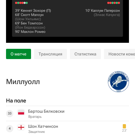
39‎’‎
Кеннет Зохоре
(П)
10‎’‎
Каллум Патерсон
68‎’‎
Скотт Мэлоун
(
Элиас Качунга
)
(
Шом Уильямс
)
69‎’‎
Бен Томпсон
(
Йон Бедварссон
)
90‎’‎
Махлон Ромео
О матче
Трансляция
Статистика
Новости ком
Миллуолл
На поле
Бартош Бялковски
33
Вратарь
Шон Хатчинсон
4
23‎’‎
Защитник