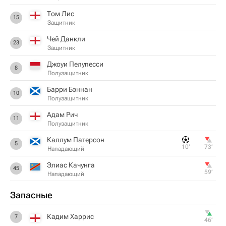
Том Лис
15
Защитник
Чей Данкли
23
Защитник
Джоуи Пелупесси
8
Полузащитник
Барри Бэннан
10
Полузащитник
Адам Рич
11
Полузащитник
Каллум Патерсон
5
10‎’‎
73‎’‎
Нападающий
Элиас Качунга
45
59‎’‎
Нападающий
Запасные
Кадим Харрис
7
46‎’‎