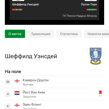
Шеффилд Уэнсдей
Лутон Таун
74‎’‎
Пелли-Раддок Мпанзу
О матче
Трансляция
Статистика
Новости ком
Шеффилд Уэнсдей
На поле
Кэмерон Доусон
25
Вратарь
Йост Ван Акен
4
71‎’‎
Защитник
Эден Флинт
6
Защитник