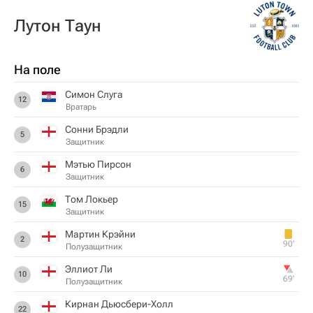
Лутон Таун
На поле
Симон Слуга
12
Вратарь
Сонни Брэдли
5
Защитник
Мэтью Пирсон
6
Защитник
Том Локьер
15
Защитник
Мартин Крэйни
2
90‎’‎
Полузащитник
Эллиот Ли
10
69‎’‎
Полузащитник
Кирнан Дьюсбери-Холл
22