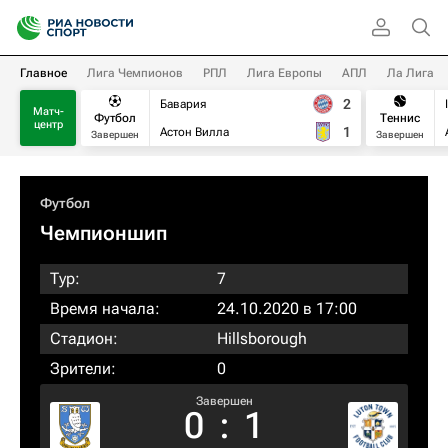
Главное
Лига Чемпионов
РПЛ
Лига Европы
АПЛ
Ла Лига
2
Бавария
Матч-
Футбол
Теннис
центр
1
Астон Вилла
Завершен
Завершен
Футбол
Чемпионшип
Тур:
7
Время начала:
24.10.2020 в 17:00
Стадион:
Hillsborough
Зрители:
0
Завершен
0
:
1