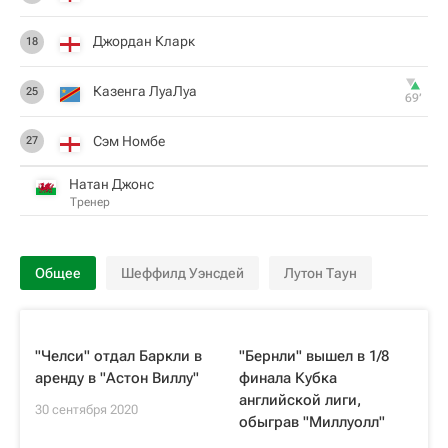
Джордан Кларк
18
Казенга ЛуаЛуа
25
69‎’‎
Сэм Номбе
27
Натан Джонс
Тренер
Общее
Шеффилд Уэнсдей
Лутон Таун
"Челси" отдал Баркли в
"Бернли" вышел в 1/8
аренду в "Астон Виллу"
финала Кубка
английской лиги,
30 сентября 2020
обыграв "Миллуолл"