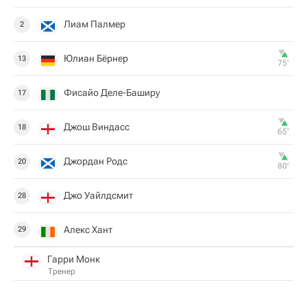
Лиам Палмер
2
Юлиан Бёрнер
13
75‎’‎
Фисайо Деле-Баширу
17
Джош Виндасс
18
65‎’‎
Джордан Родс
20
80‎’‎
Джо Уайлдсмит
28
Алекс Хант
29
Гарри Монк
Тренер