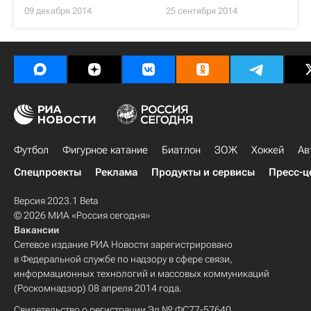
09 декабря 2014
25 сентября 2014
Футбол
Фигурное катание
Биатлон
ЗОЖ
Хоккей
Ав
Спецпроекты
Реклама
Продукты и сервисы
Пресс-ц
Версия 2023.1 Beta
© 2026 МИА «Россия сегодня»
Вакансии
Сетевое издание РИА Новости зарегистрировано
в Федеральной службе по надзору в сфере связи,
информационных технологий и массовых коммуникаций
(Роскомнадзор) 08 апреля 2014 года.
Свидетельство о регистрации Эл № ФС77-57640