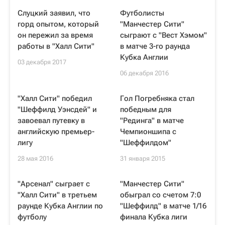
Слуцкий заявил, что
Футболисты
горд опытом, который
"Манчестер Сити"
он пережил за время
сыграют с "Вест Хэмом"
работы в "Халл Сити"
в матче 3-го раунда
Кубка Англии
03 декабря 2017
06 декабря 2016
"Халл Сити" победил
Гол Погребняка стал
"Шеффилд Уэнсдей" и
победным для
завоевал путевку в
"Рединга" в матче
английскую премьер-
Чемпионшипа с
лигу
"Шеффилдом"
28 мая 2016
31 января 2015
"Арсенал" сыграет с
"Манчестер Сити"
"Халл Сити" в третьем
обыграл со счетом 7:0
раунде Кубка Англии по
"Шеффилд" в матче 1/16
футболу
финала Кубка лиги