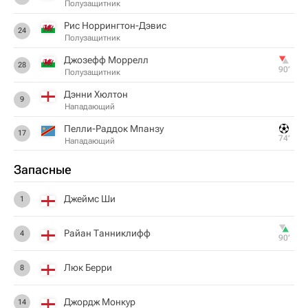
Полузащитник
Рис Норрингтон-Дэвис
24
Полузащитник
Джозефф Моррелл
28
90‎’‎
Полузащитник
Дэнни Хюлтон
9
Нападающий
Пелли-Раддок Мпанзу
17
74‎’‎
Нападающий
Запасные
Джеймс Ши
1
Райан Танниклифф
4
90‎’‎
Люк Берри
8
Джордж Монкур
14