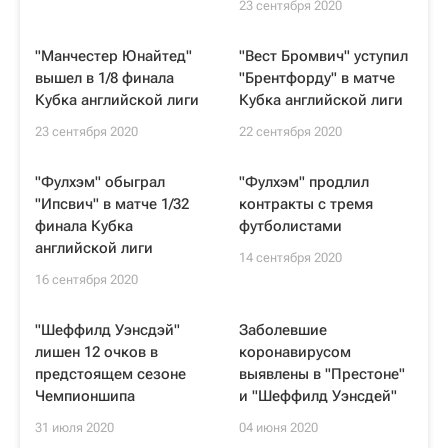
23 сентября 2020
"Манчестер Юнайтед"
"Вест Бромвич" уступил
вышел в 1/8 финала
"Брентфорду" в матче
Кубка английской лиги
Кубка английской лиги
23 сентября 2020
22 сентября 2020
"Фулхэм" обыграл
"Фулхэм" продлил
"Ипсвич" в матче 1/32
контракты с тремя
финала Кубка
футболистами
английской лиги
14 сентября 2020
16 сентября 2020
"Шеффилд Уэнсдэй"
Заболевшие
лишен 12 очков в
коронавирусом
предстоящем сезоне
выявлены в "Престоне"
Чемпионшипа
и "Шеффилд Уэнсдей"
31 июля 2020
04 июня 2020