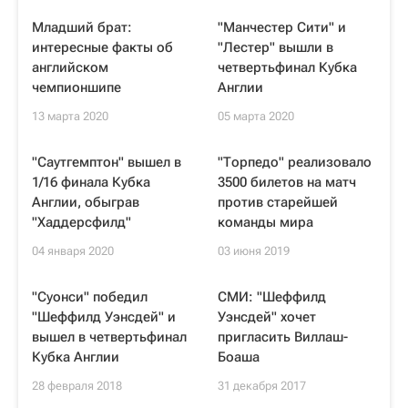
Младший брат:
"Манчестер Сити" и
интересные факты об
"Лестер" вышли в
английском
четвертьфинал Кубка
чемпионшипе
Англии
13 марта 2020
05 марта 2020
"Саутгемптон" вышел в
"Торпедо" реализовало
1/16 финала Кубка
3500 билетов на матч
Англии, обыграв
против старейшей
"Хаддерсфилд"
команды мира
04 января 2020
03 июня 2019
"Суонси" победил
СМИ: "Шеффилд
"Шеффилд Уэнсдей" и
Уэнсдей" хочет
вышел в четвертьфинал
пригласить Виллаш-
Кубка Англии
Боаша
28 февраля 2018
31 декабря 2017