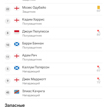
Мозес Одубайо
22
60‎’‎
Защитник
Кадим Харрис
7
Полузащитник
Джоуи Пелупесси
8
80‎’‎
Полузащитник
Барри Бэннан
10
Полузащитник
Адам Рич
11
Полузащитник
Каллум Патерсон
5
65‎’‎
Нападающий
Джек Марриотт
9
75‎’‎
Нападающий
Элиас Качунга
45
Нападающий
Запасные