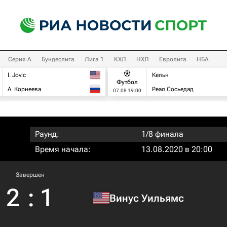
Серия А
Бундеслига
Лига 1
КХЛ
НХЛ
Евролига
НБА
I. Jovic
Кельн
Футбол
А. Корнеева
Реал Сосьедад
07.08 19:00
Раунд:
1/8 финала
Время начала:
13.08.2020 в 20:00
Завершен
2
:
1
Винус Уильямс