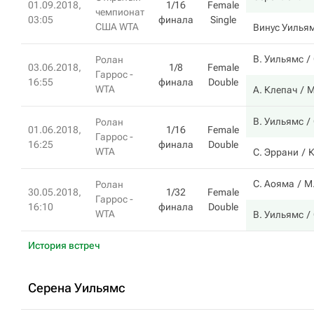
01.09.2018,
1/16
Female
чемпионат
03:05
финала
Single
США WTA
Винус Уилья
В. Уильямс
Ролан
03.06.2018,
1/8
Female
Гаррос -
16:55
финала
Double
WTA
А. Клепач
М
В. Уильямс
Ролан
01.06.2018,
1/16
Female
Гаррос -
16:25
финала
Double
WTA
С. Эррани
К
С. Аояма
М
Ролан
30.05.2018,
1/32
Female
Гаррос -
16:10
финала
Double
WTA
В. Уильямс
История встреч
Серена Уильямс