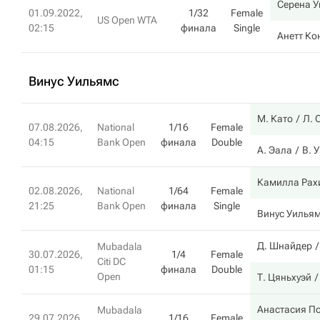
Серена 
01.09.2022,
1/32
Female
US Open WTA
02:15
финала
Single
Анетт Ко
Винус Уильямс
М. Като
Л. 
07.08.2026,
National
1/16
Female
04:15
Bank Open
финала
Double
А. Эала
В. 
Камилла Рах
02.08.2026,
National
1/64
Female
21:25
Bank Open
финала
Single
Винус Уилья
Д. Шнайдер
Mubadala
30.07.2026,
1/4
Female
Citi DC
01:15
финала
Double
Open
Т. Цяньхуэй
Анастасия П
Mubadala
29.07.2026,
1/16
Female