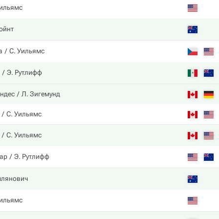
Уильямс
ойнт
а
С. Уильямс
Э. Рутлифф
ндес
Л. Зигемунд
С. Уильямс
С. Уильямс
ар
Э. Рутлифф
млянович
Уильямс