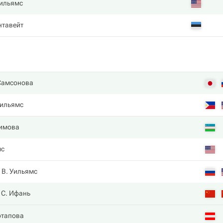
Уильямс
нтавейт
Самсонова
Уильямс
имова
мс
В. Уильямс
С. Ифань
отапова