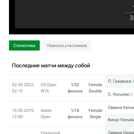
3
Статистика
Новости участников
Последние матчи между собой
Л. Градецка
02.09.2022,
US Open
1/32
Female
02:15
WTA
финала
Double
С. Уильямс
Серена Уиль
15.05.2019,
Italian
1/16
Female
12:00
Open
финала
Single
Винус Уилья
Серена Уиль
Открытый