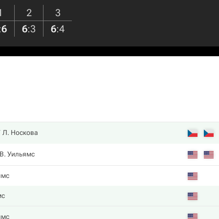
1
2
3
:
6
6
:
3
6
:
4
Л. Носкова
В. Уильямс
ямс
мс
ямс