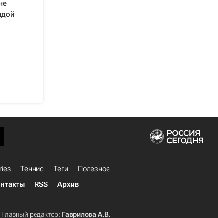
че
ндой
ries
Теннис
Теги
Полезное
нтакты
RSS
Архив
Главный редактор:
Гаврилова А.В.