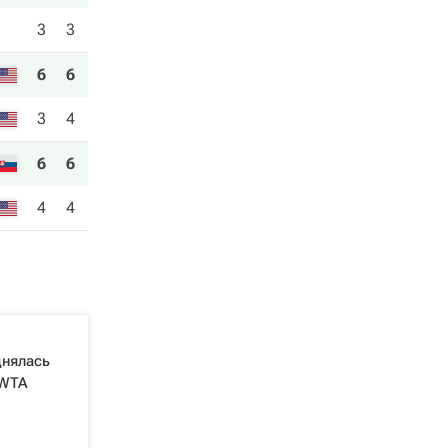
3
3
6
6
3
4
6
6
4
4
днялась
 WTA