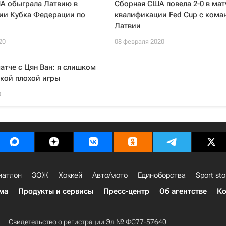
А обыграла Латвию в
Сборная США повела 2-0 в мат
ии Кубка Федерации по
квалификации Fed Cup с кома
Латвии
20
08 февраля 2020
атче с Цян Ван: я слишком
акой плохой игры
0
иатлон
ЗОЖ
Хоккей
Авто/мото
Единоборства
Sport sto
ма
Продукты и сервисы
Пресс-центр
Об агентстве
Ко
Свидетельство о регистрации Эл № ФС77-57640