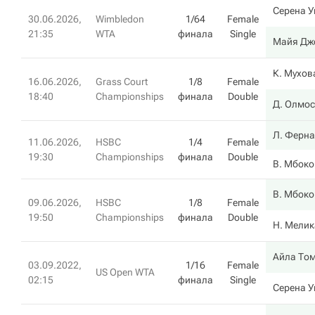
Серена 
30.06.2026,
Wimbledon
1/64
Female
21:35
WTA
финала
Single
Майя Дж
К. Мухов
16.06.2026,
Grass Court
1/8
Female
18:40
Championships
финала
Double
Д. Олмос
Л. Ферна
11.06.2026,
HSBC
1/4
Female
19:30
Championships
финала
Double
В. Мбоко
В. Мбоко
09.06.2026,
HSBC
1/8
Female
19:50
Championships
финала
Double
Н. Мелик
Айла То
03.09.2022,
1/16
Female
US Open WTA
02:15
финала
Single
Серена 