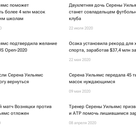
ьямс поможет
Двухлетняя дочь Серены Уиль
ь более 4 млн масок
станет совладельцем футболь
им школам
клуба
0
22 июля 2020
ьямс подтвердила желание
Осака установила рекорд для 
US Open-2020
спорта, заработав $37,4 млн за
22 мая 2020
сли Серена Уильямс
Серена Уильямс передала 45 т
огу вернуться
масок нуждающимся
09 мая 2020
 матч Возняцки против
Тренер Серены Уильямс приз
ьямс отложен
и АТР помочь лишившимся за
0
08 апреля 2020