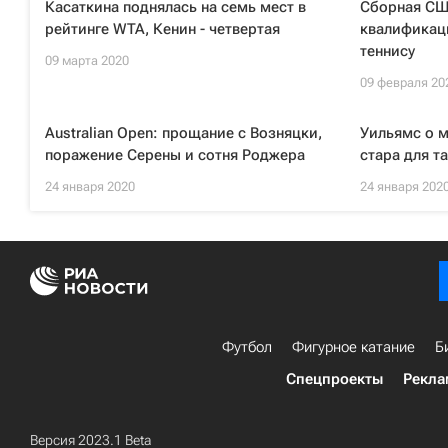
Касаткина поднялась на семь мест в
Сборная СШ
рейтинге WTA, Кенин - четвертая
квалификац
теннису
09 марта 2020
09 февраля 20
Australian Open: прощание с Возняцки,
Уильямс о м
поражение Серены и сотня Роджера
стара для т
24 января 2020
24 января 202
Футбол
Фигурное катание
Б
Спецпроекты
Рекла
Версия 2023.1 Beta