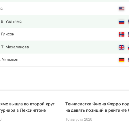
мс
В. Уильямс
. Глисон
Т. Михаликова
. Уильямс
ямс вышла во второй круг
Теннисистка Фиона Ферро по
турнира в Лексингтоне
на девять позиций в рейтинге
0
10 августа 2020