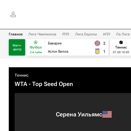
Главное
Лига Чемпионов
РПЛ
Лига Европы
АПЛ
Ла Лига
2
Бавария
Матч-
Футбол
Теннис
центр
1
Астон Вилла
2-й тайм
07.08 18:00
Теннис
WTA
- Top Seed Open
Серена Уильямс