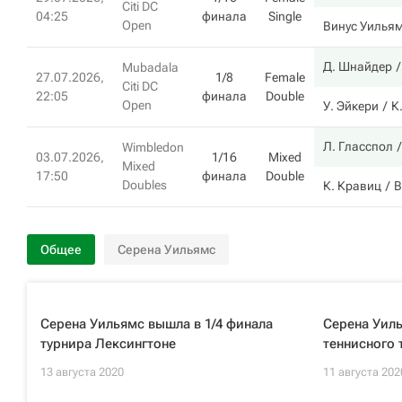
Citi DC
04:25
финала
Single
Open
Винус Уилья
Д. Шнайдер
Mubadala
27.07.2026,
1/8
Female
Citi DC
22:05
финала
Double
Open
У. Эйкери
К
Л. Гласспол
Wimbledon
03.07.2026,
1/16
Mixed
Mixed
17:50
финала
Double
Doubles
К. Кравиц
В
Общее
Серена Уильямс
Серена Уильямс вышла в 1/4 финала
Серена Уиль
турнира Лексингтоне
теннисного 
13 августа 2020
11 августа 202