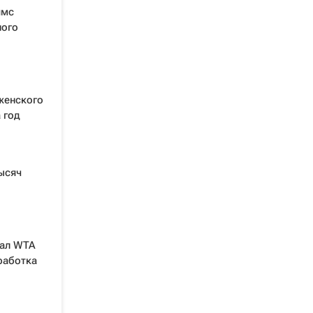
ямс
ного
женского
 год
ысяч
вал WTA
работка