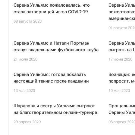
Серена Уильямс пожаловалась, что
Серена Уил
стала затворницей из-за COVID-19
пожертвоват
американск
08 августа 2020
01 августа 202
Серена Уильямс и Натали Портман
Серена Уил
станут владельцами футбольного клуба
сыграть на 
21 июля 2020
17 июня 2020
Серена Уильямс: готова показать
Возняцки: е
настоящий теннис после пандемии
попросит, м
13 мая 2020
10 мая 2020
Шарапова и сестры Уильямс сыграют
Прощальный
на благотворительном онлайн-турнире
Серены Уил
29 апреля 2020
08 апреля 202