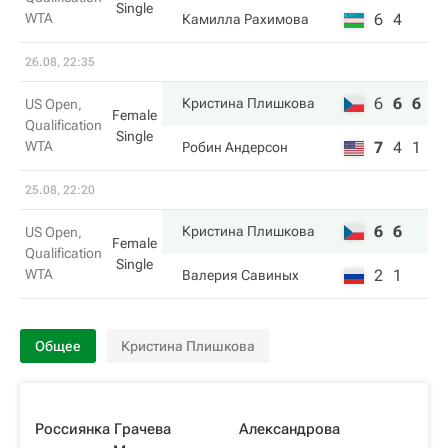
Single
WTA
6
4
Камилла Рахимова
26.08, 22:35
6
6
6
Кристина Плишкова
US Open,
Female
Qualification
Single
WTA
7
4
1
Робин Андерсон
25.08, 22:20
6
6
Кристина Плишкова
US Open,
Female
Qualification
Single
WTA
2
1
Валерия Савиных
Общее
Кристина Плишкова
Россиянка Грачева
Александрова