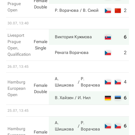
Female
Prague
Double
Open
2
7
Р. Ворачова
В. Сиюй
30.07, 13:40
Livesport
6
6
Виктория Кужмова
Prague
Female
Open,
Single
2
2
Рената Ворачова
Qualification
26.07, 13:45
А.
Р.
4
2
Hamburg
Шишкова
Ворачова
Female
European
Double
Open
6
6
В. Хайзен
И. Нил
25.07, 13:45
А.
Р.
6
3
Hamburg
Шишкова
Ворачова
Female