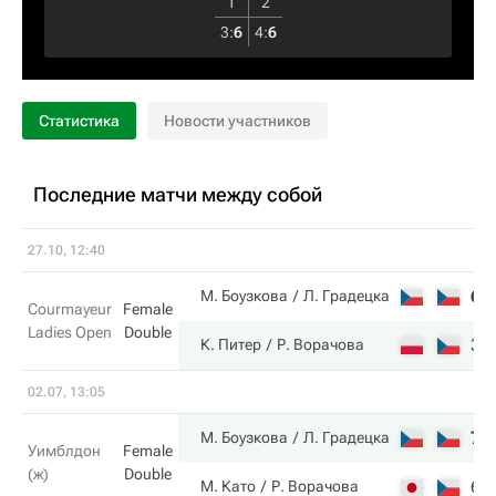
1
2
3
:
6
4
:
6
Статистика
Новости участников
Последние матчи между собой
27.10, 12:40
6
М. Боузкова
Л. Градецка
Courmayeur
Female
Ladies Open
Double
3
К. Питер
Р. Ворачова
02.07, 13:05
7
М. Боузкова
Л. Градецка
Уимблдон
Female
(ж)
Double
6
М. Като
Р. Ворачова