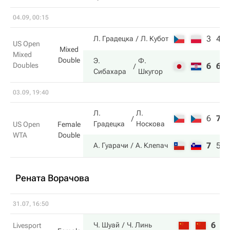
04.09, 00:15
3
4
Л. Градецка
Л. Кубот
US Open
Mixed
Mixed
Double
Э.
Ф.
Doubles
6
6
Сибахара
Шкугор
03.09, 19:40
Л.
Л.
6
7
Градецка
Носкова
US Open
Female
WTA
Double
7
5
А. Гуарачи
А. Клепач
Рената Ворачова
31.07, 16:50
6
6
Ч. Шуай
Ч. Линь
Livesport