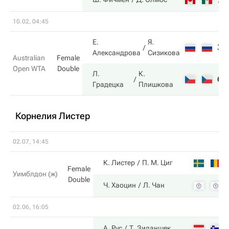
10.02, 04:45
Е.
Я.
3
Александрова
Сизикова
Australian
Female
Open WTA
Double
Л.
К.
6
Градецка
Плишкова
Корнелия Листер
02.07, 14:45
К. Листер
П. М. Циг
Female
Уимблдон (ж)
Double
Ч. Хаоцин
Л. Чан
02.06, 16:05
А. Рус
Т. Зиданшек