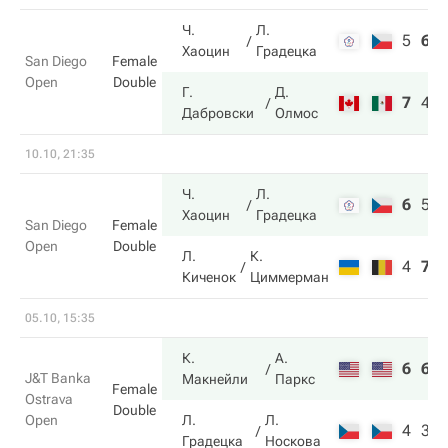
Ч.
Л.
5
6
Хаоцин
Градецка
San Diego
Female
Open
Double
Г.
Д.
7
4
Дабровски
Олмос
10.10, 21:35
Ч.
Л.
6
5
Хаоцин
Градецка
San Diego
Female
Open
Double
Л.
К.
4
7
Киченок
Циммерман
05.10, 15:35
К.
А.
6
6
J&T Banka
Макнейли
Паркс
Female
Ostrava
Double
Open
Л.
Л.
4
3
Градецка
Носкова