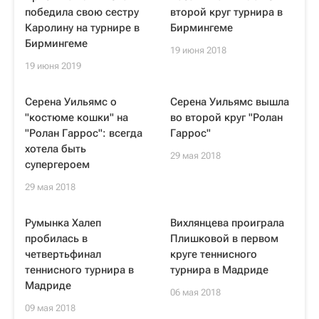
победила свою сестру
второй круг турнира в
Каролину на турнире в
Бирмингеме
Бирмингеме
19 июня 2018
19 июня 2019
Серена Уильямс о
Серена Уильямс вышла
"костюме кошки" на
во второй круг "Ролан
"Ролан Гаррос": всегда
Гаррос"
хотела быть
29 мая 2018
супергероем
29 мая 2018
Румынка Халеп
Вихлянцева проиграла
пробилась в
Плишковой в первом
четвертьфинал
круге теннисного
теннисного турнира в
турнира в Мадриде
Мадриде
06 мая 2018
09 мая 2018