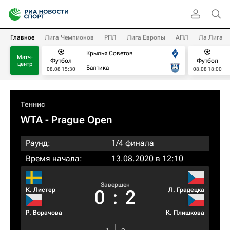
Главное
Лига Чемпионов
РПЛ
Лига Европы
АПЛ
Ла Лига
Крылья Советов
Матч-
Футбол
Футбол
центр
Балтика
08.08 15:30
08.08 18:00
Теннис
WTA
- Prague Open
Раунд:
1/4 финала
Время начала:
13.08.2020 в 12:10
Завершен
К. Листер
Л. Градецка
0
:
2
Р. Ворачова
К. Плишкова