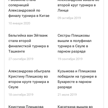
соперницей
второй круг турнира в
Александровой по
Линце
финалу турнира в Китае
09 октября 2019
10 января 2020
Бельгийка ван Эйтванк
Сестры Плишковы
стала второй
вышли в полуфинал
финалисткой турнира в
турнира в Сеуле в
Ташкенте
парном разряде
27 сентября 2019
19 сентября 2019
Александрова обыграла
Кузьмова и Плишкова
Кристину Плишкову во
победили на турнире в
втором круге турнира в
Бухаресте в парном
Сеуле
разряде
18 сентября 2019
21 июля 2019
Кристина Плишкова
Касаткина вышла во