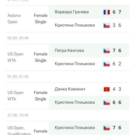
6
7
Варвара Грачева
Astana
Female
Open
Single
3
6
Кристина Плишкова
02.09, 20:40
7
6
Петра Квитова
US Open
Female
WTA
Single
6
2
Кристина Плишкова
01.09, 01:45
4
3
Данка Ковинич
US Open
Female
WTA
Single
6
6
Кристина Плишкова
27.08, 19:45
7
6
Кристина Плишкова
US Open,
Female
Qualification