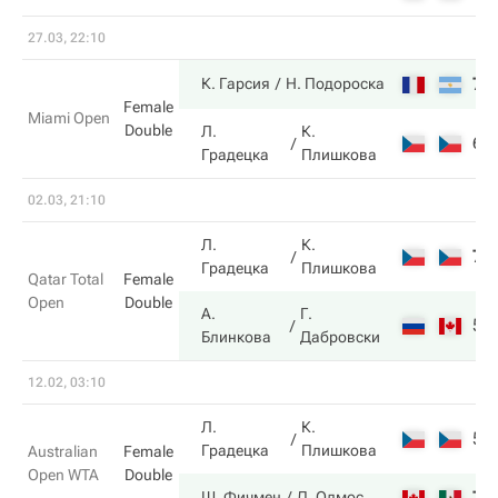
27.03, 22:10
7
К. Гарсия
Н. Подороска
Female
Miami Open
Double
Л.
К.
6
Градецка
Плишкова
02.03, 21:10
Л.
К.
7
Градецка
Плишкова
Qatar Total
Female
Open
Double
А.
Г.
5
Блинкова
Дабровски
12.02, 03:10
Л.
К.
5
Градецка
Плишкова
Australian
Female
Open WTA
Double
7
Ш. Фичмен
Д. Олмос