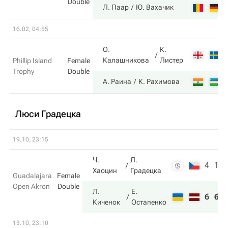
Double
Л. Паар
Ю. Вахачик
16.02, 04:55
О.
К.
Калашникова
Листер
Phillip Island
Female
Trophy
Double
А. Раина
К. Рахимова
Люси Градецка
19.10, 23:15
Ч.
Л.
4
1
Хаоцин
Градецка
Guadalajara
Female
Open Akron
Double
Л.
Е.
6
6
Киченок
Остапенко
13.10, 23:10