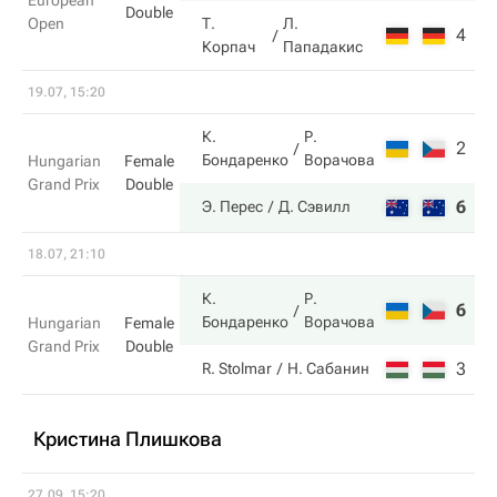
European
Double
Open
Т.
Л.
4
6
Корпач
Пападакис
19.07, 15:20
К.
Р.
2
1
Бондаренко
Ворачова
Hungarian
Female
Grand Prix
Double
6
6
Э. Перес
Д. Сэвилл
18.07, 21:10
К.
Р.
6
6
Бондаренко
Ворачова
Hungarian
Female
Grand Prix
Double
3
2
R. Stolmar
Н. Сабанин
Кристина Плишкова
27.09, 15:20