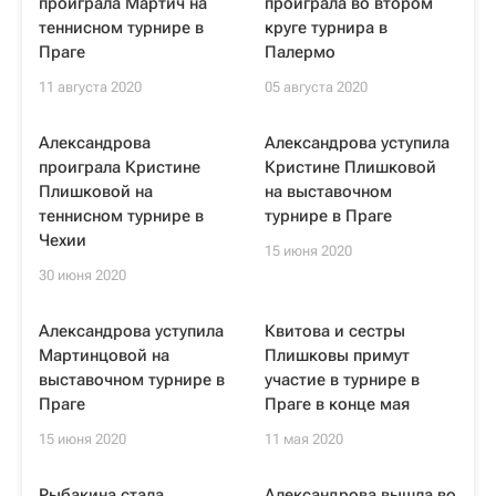
проиграла Мартич на
проиграла во втором
теннисном турнире в
круге турнира в
Праге
Палермо
11 августа 2020
05 августа 2020
Александрова
Александрова уступила
проиграла Кристине
Кристине Плишковой
Плишковой на
на выставочном
теннисном турнире в
турнире в Праге
Чехии
15 июня 2020
30 июня 2020
Александрова уступила
Квитова и сестры
Мартинцовой на
Плишковы примут
выставочном турнире в
участие в турнире в
Праге
Праге в конце мая
15 июня 2020
11 мая 2020
Рыбакина стала
Александрова вышла во