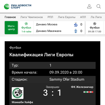
Главное
Лига Чемпионов
РПЛ
Лига Европы
АПЛ
Ла Лига
0
Динамо Москва
Матч-
Футбол
Футбол
центр
0
Динамо Махачкала
1-й тайм
09.08 17:00
Футбол
Квалификация Лиги Европы
Тур:
1
Время начала:
09.09.2020 в 20:00
Стадион:
Sammy Ofer Stadium
Завершен
ФК Железничар
3
:
1
Маккаби Хайфа