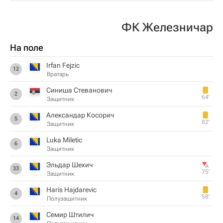
ФК Железничар
На поле
Irfan Fejzic
12
Вратарь
Синиша Стеванович
2
64‎’‎
Защитник
Александар Косорич
5
82‎’‎
Защитник
Luka Miletic
6
Защитник
Эльдар Шехич
33
75‎’‎
Защитник
Haris Hajdarevic
4
58‎’‎
Полузащитник
Семир Штилич
14