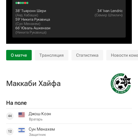
38‎’‎
Тьяронн Шери
34‎’‎
Ivan Lendric
(
Аяд Хабаши
)
(
Семир Штилич
)
59‎’‎
Никита Рукавица
(
Сун Менахем
)
66‎’‎
Юваль Ашкенази
(
Никита Рукавица
)
О матче
Трансляция
Статистика
Новости ком
Маккаби Хайфа
На поле
Джош Коэн
44
Вратарь
Сун Менахем
12
Защитник