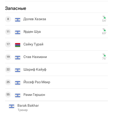
Запасные
Долев Хазиза
8
54‎’‎
Ярден Шуа
11
69‎’‎
Сайку Турай
17
Став Нахмани
19
76‎’‎
Шариф Кайуф
22
Йосеф Раз Меир
25
Рами Гершон
55
Barak Bakhar
Тренер