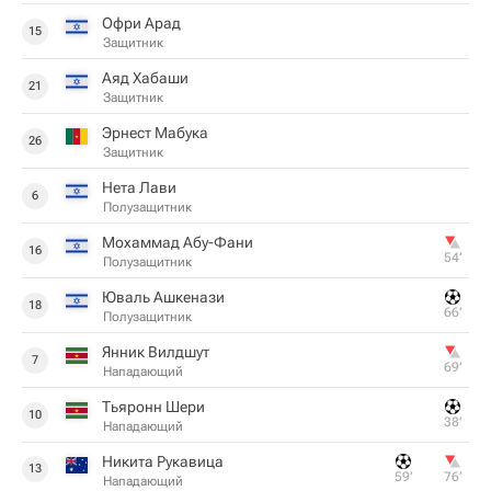
Офри Арад
15
Защитник
Аяд Хабаши
21
Защитник
Эрнест Мабука
26
Защитник
Нета Лави
6
Полузащитник
Мохаммад Абу-Фани
16
54‎’‎
Полузащитник
Юваль Ашкенази
18
66‎’‎
Полузащитник
Янник Вилдшут
7
69‎’‎
Нападающий
Тьяронн Шери
10
38‎’‎
Нападающий
Никита Рукавица
13
59‎’‎
76‎’‎
Нападающий