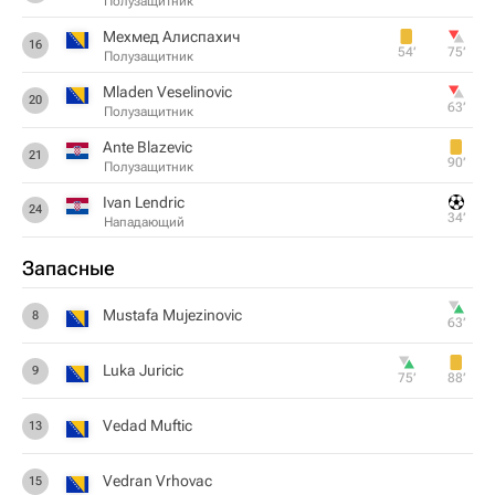
Полузащитник
Мехмед Алиспахич
16
54‎’‎
75‎’‎
Полузащитник
Mladen Veselinovic
20
63‎’‎
Полузащитник
Ante Blazevic
21
90‎’‎
Полузащитник
Ivan Lendric
24
34‎’‎
Нападающий
Запасные
Mustafa Mujezinovic
8
63‎’‎
Luka Juricic
9
75‎’‎
88‎’‎
Vedad Muftic
13
Vedran Vrhovac
15