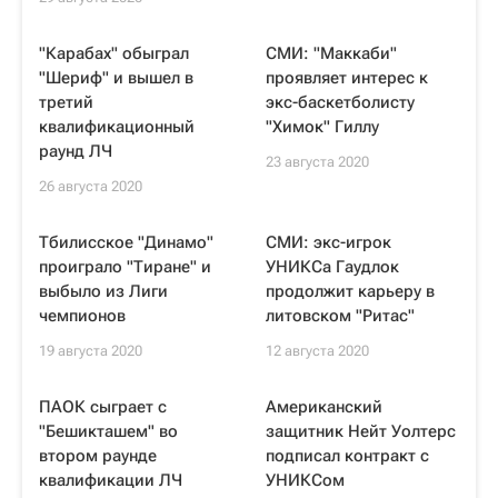
"Карабах" обыграл
СМИ: "Маккаби"
"Шериф" и вышел в
проявляет интерес к
третий
экс-баскетболисту
квалификационный
"Химок" Гиллу
раунд ЛЧ
23 августа 2020
26 августа 2020
Тбилисское "Динамо"
СМИ: экс-игрок
проиграло "Тиране" и
УНИКСа Гаудлок
выбыло из Лиги
продолжит карьеру в
чемпионов
литовском "Ритас"
19 августа 2020
12 августа 2020
ПАОК сыграет с
Американский
"Бешикташем" во
защитник Нейт Уолтерс
втором раунде
подписал контракт с
квалификации ЛЧ
УНИКСом