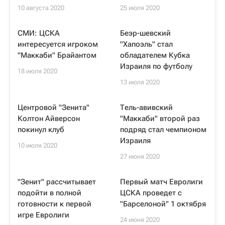
10 августа 2020
25 июля 2020
СМИ: ЦСКА
Беэр-шевский
интересуется игроком
"Хапоэль" стал
"Маккаби" Брайантом
обладателем Кубка
Израиля по футболу
18 июля 2020
13 июля 2020
Центровой "Зенита"
Тель-авивский
Колтон Айверсон
"Маккаби" второй раз
покинул клуб
подряд стал чемпионом
Израиля
10 июля 2020
27 июня 2020
"Зенит" рассчитывает
Первый матч Евролиги
подойти в полной
ЦСКА проведет с
готовности к первой
"Барселоной" 1 октября
игре Евролиги
24 июня 2020