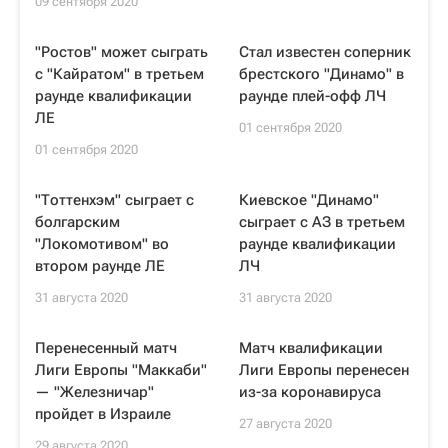
09 сентября 2020
"Ростов" может сыграть
Стал известен соперник
с "Кайратом" в третьем
брестского "Динамо" в
раунде квалификации
раунде плей-офф ЛЧ
ЛЕ
01 сентября 2020
01 сентября 2020
"Тоттенхэм" сыграет с
Киевское "Динамо"
болгарским
сыграет с АЗ в третьем
"Локомотивом" во
раунде квалификации
втором раунде ЛЕ
ЛЧ
31 августа 2020
31 августа 2020
Перенесенный матч
Матч квалификации
Лиги Европы "Маккаби"
Лиги Европы перенесен
— "Железничар"
из-за коронавируса
пройдет в Израиле
27 августа 2020
29 августа 2020