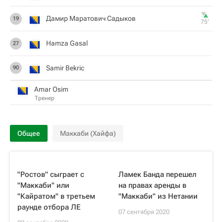
Дамир Маратович Садыков
19
75‎’‎
Hamza Gasal
27
Samir Bekric
90
Amar Osim
Тренер
Общее
Маккаби (Хайфа)
"Ростов" сыграет с
Ламек Банда перешел
"Маккаби" или
на правах аренды в
"Кайратом" в третьем
"Маккаби" из Нетании
раунде отбора ЛЕ
07 сентября 2020