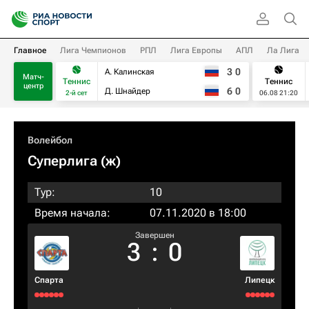
Главное
Лига Чемпионов
РПЛ
Лига Европы
АПЛ
Ла Лига
3
0
А. Калинская
Матч-
Теннис
Теннис
центр
6
0
Д. Шнайдер
2-й сет
06.08 21:20
Волейбол
Суперлига (ж)
Тур:
10
Время начала:
07.11.2020 в 18:00
Завершен
3
:
0
Спарта
Липецк