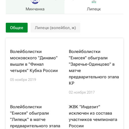
Минчанка
Липецк
Общее
Липецк (волейбол, ж)
Волейболистки
Волейболистки
московского "Динамо"
"Енисея" обыграли
вышли в "Финал
"Заречье-Одинцово" в
четырех" Кубка России
матче
предварительного этапа
05 ноября 2019
КР
02 ноября 2017
Волейболистки
ЖВК "Индезит"
"Енисея" обыграли
исключен из состава
"Липецк" в матче
участников чемпионата
предварительного этапа
России