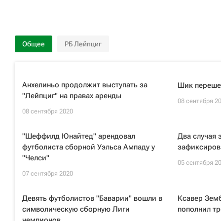
Общее
РБ Лейпциг
Анхелиньо продолжит выступать за
Шик перешел
"Лейпциг" на правах аренды
08 сентября 2
08 сентября 2020
"Шеффилд Юнайтед" арендовал
Два случая
футболиста сборной Уэльса Ампаду у
зафиксиров
"Челси"
05 сентября 2
07 сентября 2020
Девять футболистов "Баварии" вошли в
Ксавер Земб
символическую сборную Лиги
пополнил тр
чемпионов