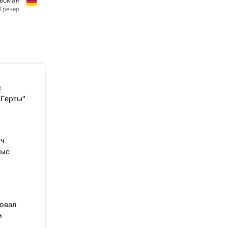
Тренер
с
"Герты"
тч
тыс
овал
и