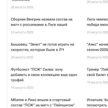
26 августа 202
28 августа 2020
Сборная Венгрии назвала состав на
Лига чемпио
матч с россиянами в Лиге наций
победа мюн
24 августа 2020
24 августа 202
Бышовец: "Зенит" не готов играть на
"Аякс" начн
скоростях, которые были в ЛЧ
сезона-2020
20 августа 2020
20 августа 202
Футболист "ПСЖ" Силва: хочу
Тренер "Лей
добавить в свою коллекцию еще один
свой билет 
трофей
19 августа 202
19 августа 2020
Мбаппе и Рико вошли в стартовый
Игнатьев: б
состав "ПСЖ" на матч с "Лейпцигом"
посмотреть