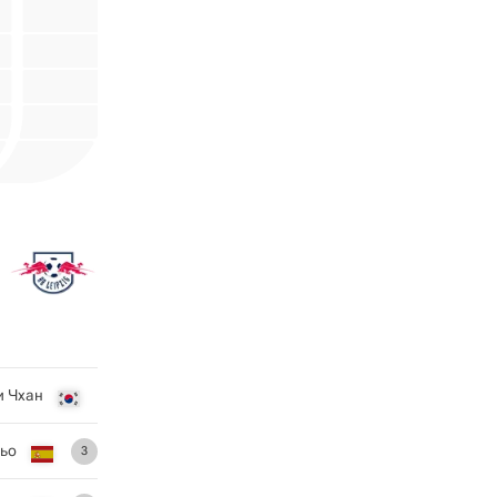
и Чхан
ьо
3