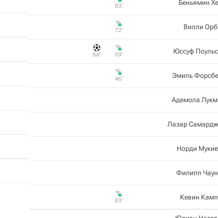
Беньямин Х
83‎’‎
Вилли Орб
72‎’‎
Юссуф Поульс
68‎’‎
59‎’‎
Эмиль Форсбе
46‎’‎
Адемола Лукм
Лазар Самардж
Норди Мукие
Филипп Чаун
Кевин Камп
83‎’‎
Юлиан Нагел