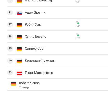
Феликс Локемпер
7
63‎’‎
Адам Зреляк
11
Робин Хак
17
64‎’‎
Ханно Беренс
18
82‎’‎
Оливер Сорг
25
Кристиан Фрюхтль
29
Георг Маргрейтер
33
Robert Klauss
Тренер