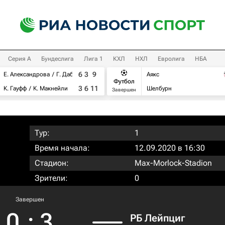
Серия А
Бундеслига
Лига 1
КХЛ
НХЛ
Евролига
НБА
6
3
9
Е. Александрова
Г. Дабровски
Аякс
Футбол
3
6
11
К. Гауфф
К. Макнейли
Шелбурн
Завершен
Тур:
1
Время начала:
12.09.2020 в 16:30
Стадион:
Max-Morlock-Stadion
Зрители:
0
Завершен
0
:
3
РБ Лейпциг