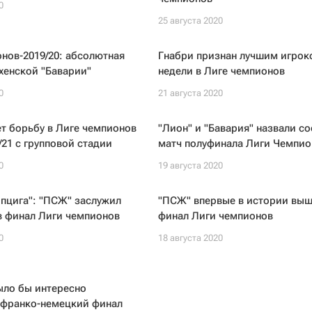
0
25 августа 2020
нов-2019/20: абсолютная
Гнабри признан лучшим игрок
хенской "Баварии"
недели в Лиге чемпионов
0
21 августа 2020
ет борьбу в Лиге чемпионов
"Лион" и "Бавария" назвали со
/21 с групповой стадии
матч полуфинала Лиги Чемпио
0
19 августа 2020
пцига": "ПСЖ" заслужил
"ПСЖ" впервые в истории выш
в финал Лиги чемпионов
финал Лиги чемпионов
0
18 августа 2020
ыло бы интересно
 франко-немецкий финал