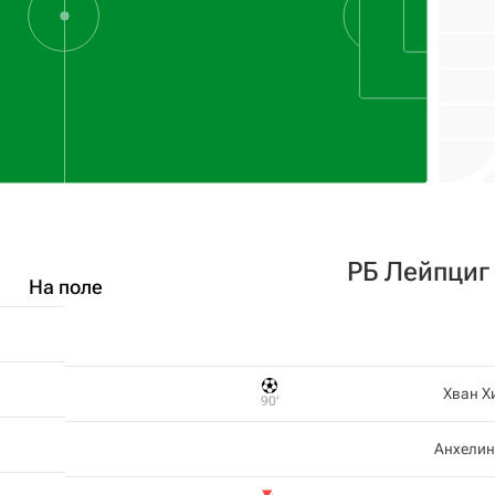
РБ Лейпциг
На поле
Хван Х
90‎’‎
Анхелин