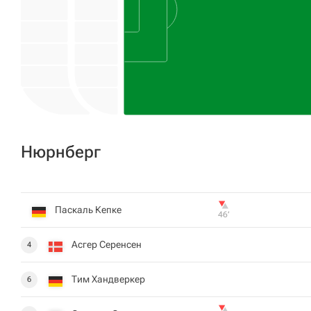
Нюрнберг
Паскаль Кепке
46‎’‎
Асгер Серенсен
4
Тим Хандверкер
6