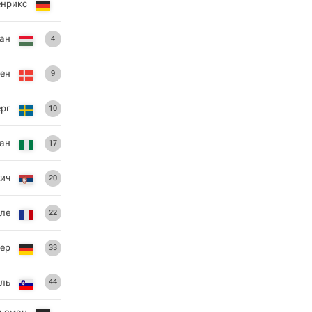
енрикс
ан
4
ен
9
рг
10
ан
17
ич
20
ле
22
ер
33
ль
44
ьсман