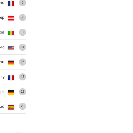
но
5
ер
7
ра
8
мс
14
ан
16
нку
18
ерг
23
мо
25