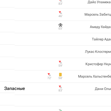
Дайо Упамека
83‎’‎
Марсель Забитц
46‎’‎
Амаду Хайда
03‎’‎
Тайлер Ада
Лукас Клостерм
Кристофер Нку
59‎’‎
Марсель Хальстенб
72‎’‎
58‎’‎
Запасные
Дани Оль
83‎’‎