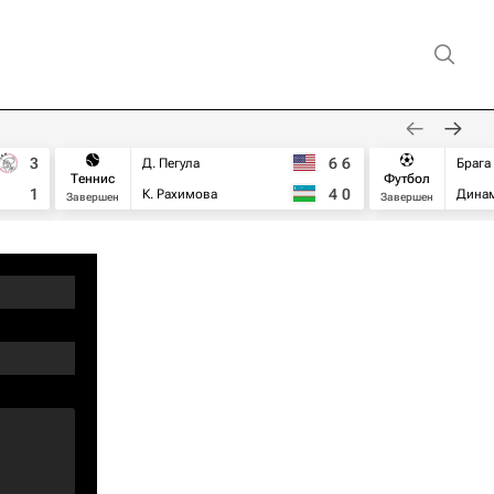
3
6
6
Д. Пегула
Брага
Теннис
Футбол
1
4
0
К. Рахимова
Дина
Завершен
Завершен