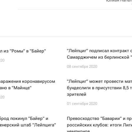
"Лейпциг" подписал контракт 
 из "Ромы" в "Байер"
Самарджичем из берлинской 
020
08 сентября 2020
 заражения коронавирусом
"Лейпциг" может провести ма
ано в "Майнце"
бундеслиги в присутствии 8,5 
зрителей
020
01 сентября 2020
род покинул "Байер" и
Превосходство "Баварии" и пр
енерский штаб "Лейпцига"
российских клубов: итоги Лиг
чемпионов