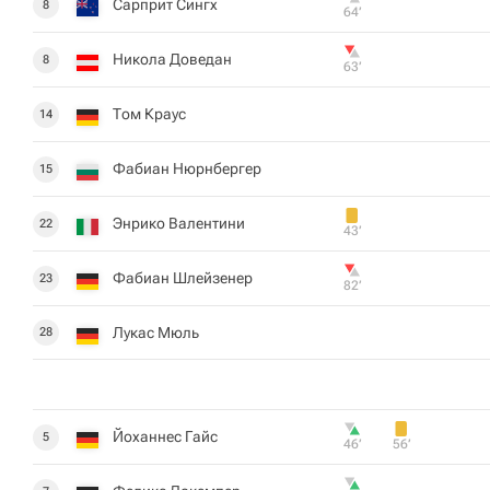
Сарприт Сингх
8
64‎’‎
Никола Доведан
8
63‎’‎
Том Краус
14
Фабиан Нюрнбергер
15
Энрико Валентини
22
43‎’‎
Фабиан Шлейзенер
23
82‎’‎
Лукас Мюль
28
Йоханнес Гайс
5
46‎’‎
56‎’‎