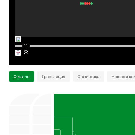
03‎’‎
О матче
Трансляция
Статистика
Новости ко