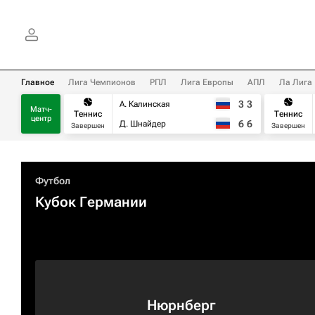
Главное
Лига Чемпионов
РПЛ
Лига Европы
АПЛ
Ла Лига
3
3
А. Калинская
Матч-
Теннис
Теннис
центр
6
6
Д. Шнайдер
Завершен
Завершен
Футбол
Кубок Германии
Нюрнберг