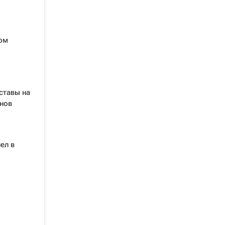
ом
ставы на
нов
ел в