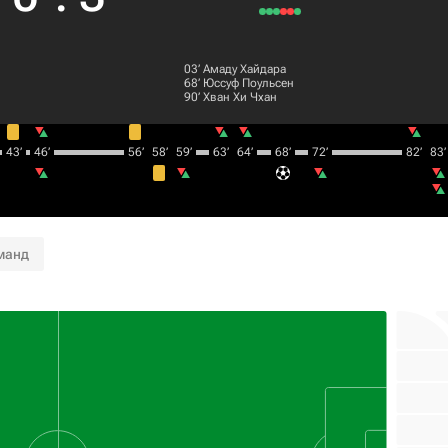
03‎’‎
Амаду Хайдара
68‎’‎
Юссуф Поульсен
90‎’‎
Хван Хи Чхан
43‎’‎
46‎’‎
56‎’‎
58‎’‎
59‎’‎
63‎’‎
64‎’‎
68‎’‎
72‎’‎
82‎’‎
83‎’‎
манд