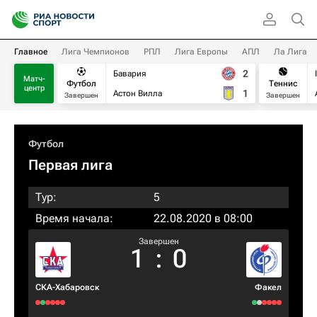
Главное
Лига Чемпионов
РПЛ
Лига Европы
АПЛ
Ла Лига
2
Бавария
Матч-
Футбол
Теннис
центр
1
Астон Вилла
Завершен
Завершен
Футбол
Первая лига
Тур:
5
Время начала:
22.08.2020 в 08:00
Завершен
1
:
0
СКА-Хабаровск
Факел