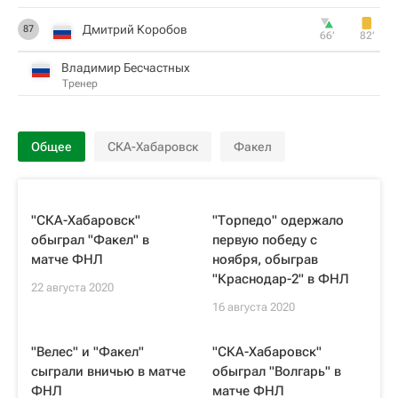
Дмитрий Коробов
87
66‎’‎
82‎’‎
Владимир Бесчастных
Тренер
Общее
СКА-Хабаровск
Факел
"СКА-Хабаровск"
"Торпедо" одержало
обыграл "Факел" в
первую победу с
матче ФНЛ
ноября, обыграв
"Краснодар-2" в ФНЛ
22 августа 2020
16 августа 2020
"Велес" и "Факел"
"СКА-Хабаровск"
сыграли вничью в матче
обыграл "Волгарь" в
ФНЛ
матче ФНЛ