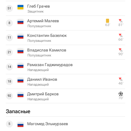
Глеб Грачев
51
Защитник
Артемий Малеев
8
63‎’‎
81‎’‎
Полузащитник
Константин Базелюк
11
66‎’‎
Полузащитник
Владислав Камилов
21
90‎’‎
Полузащитник
Рамазан Гаджимурадов
14
Нападающий
Даниил Иванов
18
46‎’‎
Нападающий
Дмитрий Барков
92
70‎’‎
Нападающий
Запасные
Магомед Эльмурзаев
5