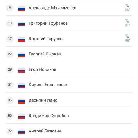
Александр Максименко
9
66‎’‎
Григорий Труфанов
13
81‎’‎
Виталий Горулев
17
90‎’‎
Георгий Кырнац
22
Егор Новиков
29
Кирилл Большаков
31
Василий Илик
35
Владимир Сугробов
50
Андрей Батютин
72