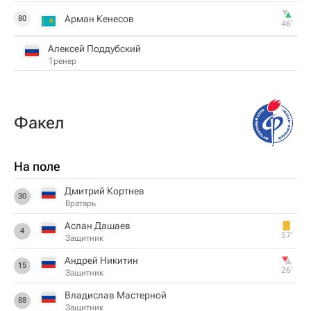
Арман Кенесов
80
46‎’‎
Алексей Поддубский
Тренер
Факел
На поле
Дмитрий Кортнев
30
Вратарь
Аслан Дашаев
4
57‎’‎
Защитник
Андрей Никитин
15
26‎’‎
Защитник
Владислав Мастерной
88
Защитник