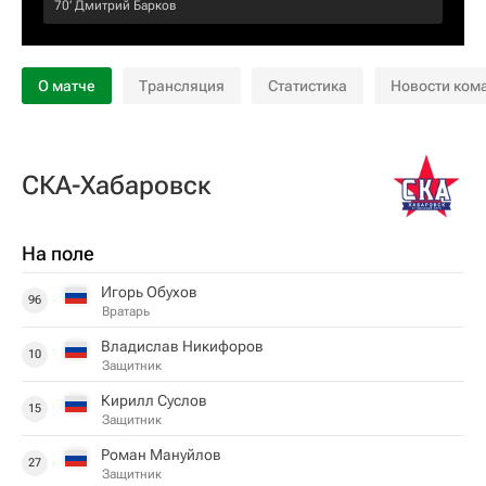
70‎’‎
Дмитрий Барков
О матче
Трансляция
Статистика
Новости ком
СКА-Хабаровск
На поле
Игорь Обухов
96
Вратарь
Владислав Никифоров
10
Защитник
Кирилл Суслов
15
Защитник
Роман Мануйлов
27
Защитник