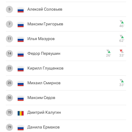
Алексей Соловьев
5
Максим Григорьев
7
46‎’‎
Илья Мазуров
11
62‎’‎
Федор Первушин
14
26‎’‎
33‎’‎
Кирилл Глущенков
23
Михаил Смирнов
25
33‎’‎
Максим Седов
56
Дмитрий Калугин
70
Данила Ермаков
79