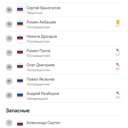
Сергей Брызгалов
92
Защитник
Роман Акбашев
10
57‎’‎
Полузащитник
Никита Дроздов
13
Полузащитник
Роман Пухов
17
62‎’‎
Полузащитник
Олег Дмитриев
34
66‎’‎
Полузащитник
Павел Яковлев
91
Полузащитник
Андрей Разборов
22
46‎’‎
Нападающий
Запасные
Александр Саутин
1