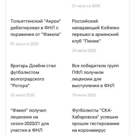
01 августа 2020
Тольяттинский "Акрон"
Российский
дебютировал в ФНЛ с
нападающий Кобялко
поражения от "Факела"
перешел в армянский
клуб "Пюник"
01 августа 2020
24 июля 2020
Вратарь Довбня стал
Все победители групп
футболистом
ПФЛ получили
волгоградского
лицензии для
"Ротора"
выступления в ФНЛ
03 июля 2020
19 июня 2020
"Факел" получил
Футболисты "СКА-
лицензию на
Хабаровска" успешно
сезон-2020/21 для
прошли тестирование
участия в ФНЛ
на коронавирус