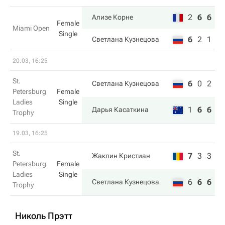
2
6
6
Ализе Корне
Female
Miami Open
Single
6
2
1
Светлана Кузнецова
20.03, 16:25
St.
6
0
2
Светлана Кузнецова
Petersburg
Female
Ladies
Single
1
6
6
Дарья Касаткина
Trophy
19.03, 16:25
St.
7
3
3
Жаклин Кристиан
Petersburg
Female
Ladies
Single
6
6
6
Светлана Кузнецова
Trophy
Николь Прэтт