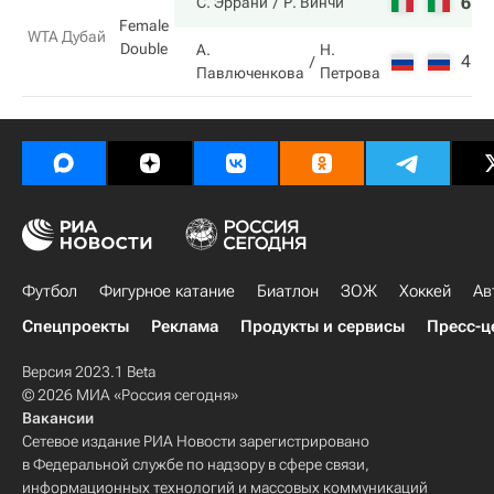
6
6
С. Эррани
Р. Винчи
Female
WTA Дубай
Double
А.
Н.
4
4
Павлюченкова
Петрова
Футбол
Фигурное катание
Биатлон
ЗОЖ
Хоккей
Ав
Спецпроекты
Реклама
Продукты и сервисы
Пресс-ц
Версия 2023.1 Beta
© 2026 МИА «Россия сегодня»
Вакансии
Сетевое издание РИА Новости зарегистрировано
в Федеральной службе по надзору в сфере связи,
информационных технологий и массовых коммуникаций