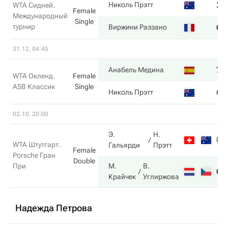
2
Николь Прэтт
WTA Сидней.
Female
Международный
Single
турнир
6
Виржини Раззано
31.12, 04:45
7
Анабель Медина
WTA Окленд.
Female
ASB Классик
Single
6
Николь Прэтт
02.10, 20:00
Э.
Н.
0
WTA Штутгарт.
Гальярди
Прэтт
Female
Porsche Гран
Double
При
М.
В.
6
Крайчек
Углиржова
Надежда Петрова