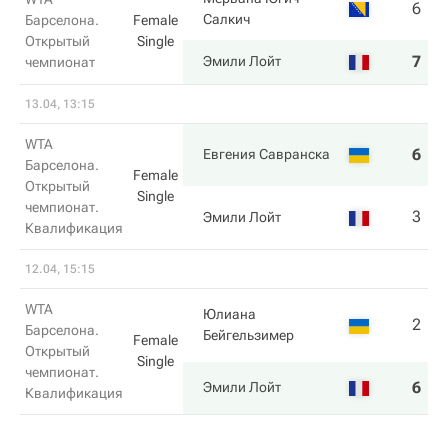
6
6
Салкич
Барселона.
Female
Открытый
Single
7
3
Эмили Лойт
чемпионат
13.04, 13:15
WTA
6
6
Евгения Савранска
Барселона.
Female
Открытый
Single
чемпионат.
3
4
Эмили Лойт
Квалификация
12.04, 15:15
WTA
Юлиана
2
6
Барселона.
Бейгельзимер
Female
Открытый
Single
чемпионат.
6
3
Эмили Лойт
Квалификация