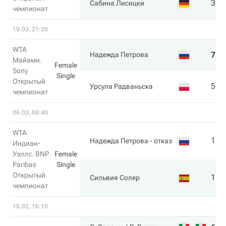
3
6
Сабина Лисицки
чемпионат
19.03, 21:20
WTA
7
1
Надежда Петрова
Майами.
Female
Sony
Single
Открытый
5
6
Урсула Радваньска
чемпионат
06.03, 00:40
WTA
1
Надежда Петрова
- отказ
Индиан-
Уэллс. BNP
Female
Paribas
Single
Открытый
1
Сильвия Солер
чемпионат
18.02, 16:15