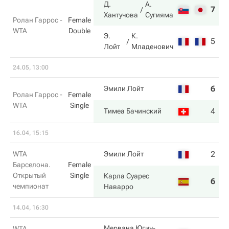
Д.
А.
7
7
Хантучова
Сугияма
Ролан Гаррос -
Female
WTA
Double
Э.
К.
5
5
Лойт
Младенович
24.05, 13:00
6
4
Эмили Лойт
Ролан Гаррос -
Female
WTA
Single
4
6
Тимеа Бачинский
16.04, 15:15
2
5
WTA
Эмили Лойт
Барселона.
Female
Открытый
Single
Карла Суарес
6
7
чемпионат
Наварро
14.04, 16:30
Мервана Югич-
WTA