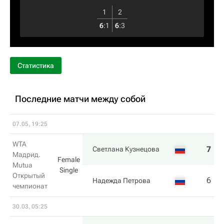
1
2
6
:
1
6
:
3
Статистика
Последние матчи между собой
07.05, 19:25
WTA
7
4
Светлана Кузнецова
Мадрид.
Female
Mutua
Single
Открытый
6
6
Надежда Петрова
чемпионат
30.03, 05:25