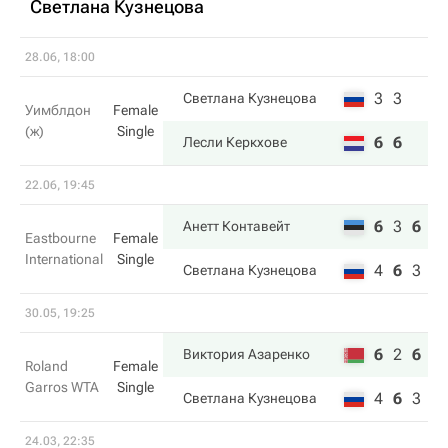
Светлана Кузнецова
28.06, 18:00
3
3
Светлана Кузнецова
Уимблдон
Female
(ж)
Single
6
6
Лесли Керкхове
22.06, 19:45
6
3
6
Анетт Контавейт
Eastbourne
Female
International
Single
4
6
3
Светлана Кузнецова
30.05, 19:25
6
2
6
Виктория Азаренко
Roland
Female
Garros WTA
Single
4
6
3
Светлана Кузнецова
24.03, 22:35