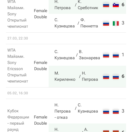
WTA
Н.
К.
6
3
Майами.
Петрова
Среботник
Female
Sony
Double
С.
Ф.
Открытый
3
6
Кузнецова
Пеннетта
чемпионат
27.03, 22:30
WTA
С.
В.
1
5
Майами.
Кузнецова
Звонарева
Sony
Female
Ericsson
Double
М.
Н.
Открытый
6
7
Кириленко
Петрова
чемпионат
05.02, 16:30
Н.
С.
3
Кубок
Петрова
Кузнецова
Федерации
Female
- отказ
- первый
Double
раунд
Н.
А.