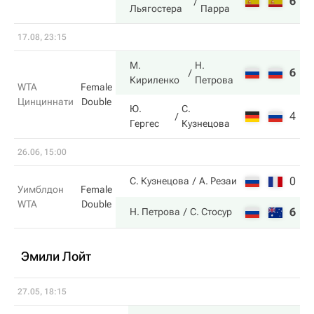
6
Льягостера
Парра
17.08, 23:15
М.
Н.
6
7
Кириленко
Петрова
WTA
Female
Цинциннати
Double
Ю.
С.
4
5
Гергес
Кузнецова
26.06, 15:00
0
4
С. Кузнецова
А. Резаи
Уимблдон
Female
WTA
Double
6
6
Н. Петрова
С. Стосур
Эмили Лойт
27.05, 18:15