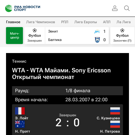
Главное
Лига Чемпионов
РПЛ
Лига Европы
АПЛ
Ла Лига
1
Зенит
Матч-
Футбол
Футбол
центр
0
Балтика
Завершен
Закончен (П)
Теннис
WTA
- WTA Майами. Sony Ericsson
Открытый чемпионат
Раунд:
1/8 финала
Время начала:
28.03.2007 в 22:00
Завершен
Э. Лойт
С. Кузнецова
2
:
0
Н. Прэтт
Н. Петрова