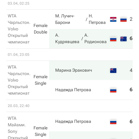
03.04, 02:25
WTA
М. Лучич-
Н.
2
6
Чарльстон.
Барони
Петрова
Female
Volvo
Double
А.
А.
Открытый
6
2
Кудрявцева
Родионова
чемпионат
01.04, 23:05
WTA
4
6
Марина Эракович
Чарльстон.
Female
Volvo
Single
Открытый
6
3
Надежда Петрова
чемпионат
20.03, 22:40
WTA
6
4
Надежда Петрова
Майами.
Female
Sony
Single
Открытый