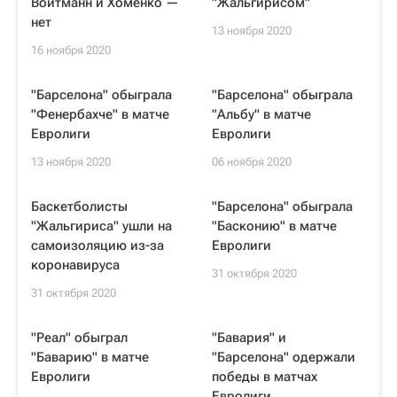
Войтманн и Хоменко —
"Жальгирисом"
нет
13 ноября 2020
16 ноября 2020
"Барселона" обыграла
"Барселона" обыграла
"Фенербахче" в матче
"Альбу" в матче
Евролиги
Евролиги
13 ноября 2020
06 ноября 2020
Баскетболисты
"Барселона" обыграла
"Жальгириса" ушли на
"Басконию" в матче
самоизоляцию из-за
Евролиги
коронавируса
31 октября 2020
31 октября 2020
"Реал" обыграл
"Бавария" и
"Баварию" в матче
"Барселона" одержали
Евролиги
победы в матчах
Евролиги