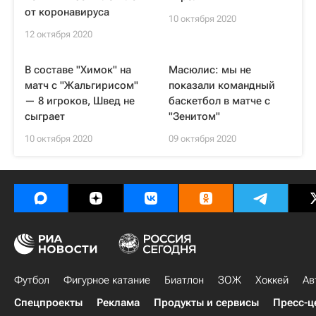
от коронавируса
10 октября 2020
12 октября 2020
В составе "Химок" на
Масюлис: мы не
матч с "Жальгирисом"
показали командный
— 8 игроков, Швед не
баскетбол в матче с
сыграет
"Зенитом"
10 октября 2020
09 октября 2020
Футбол
Фигурное катание
Биатлон
ЗОЖ
Хоккей
Ав
Спецпроекты
Реклама
Продукты и сервисы
Пресс-ц