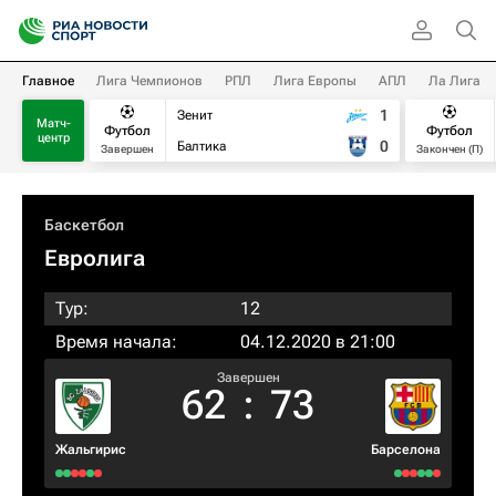
Главное
Лига Чемпионов
РПЛ
Лига Европы
АПЛ
Ла Лига
1
Зенит
Матч-
Футбол
Футбол
центр
0
Балтика
Завершен
Закончен (П)
Баскетбол
Евролига
Тур:
12
Время начала:
04.12.2020 в 21:00
Завершен
62
:
73
Жальгирис
Барселона