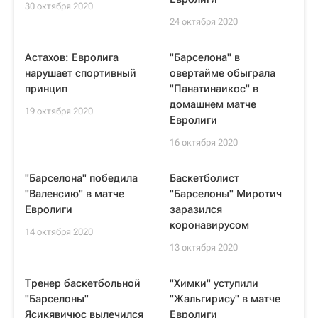
30 октября 2020
24 октября 2020
Астахов: Евролига
"Барселона" в
нарушает спортивный
овертайме обыграла
принцип
"Панатинаикос" в
домашнем матче
19 октября 2020
Евролиги
16 октября 2020
"Барселона" победила
Баскетболист
"Валенсию" в матче
"Барселоны" Миротич
Евролиги
заразился
коронавирусом
14 октября 2020
13 октября 2020
Тренер баскетбольной
"Химки" уступили
"Барселоны"
"Жальгирису" в матче
Ясикявичюс вылечился
Евролиги