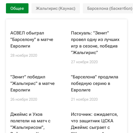
Общее
Жальгирис (Каунас)
Барселона (баскетбол)
АСВЕЛ обыграл
Паскуаль: "Зенит"
"Барселону" в матче
провел одну из лучших
Евролиги
игр в сезоне, победив
"Жальгирис"
28 ноября 2020
27 ноября 2020
"Зенит" победил
"Барселона" продлила
"Жальгирис" в матче
победную серию в
Евролиги
Евролиге
26 ноября 2020
21 ноября 2020
Джеймс и Ухов
Источник: ожидается,
полетели на матч с
что защитник ЦСКА
"Жальгирисом",
Джеймс сыграет с