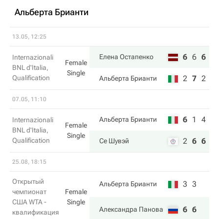
Альберта Брианти
13.05, 12:25
6
6
6
Елена Остапенко
Internazionali
Female
BNL d'Italia,
Single
Qualification
2
7
2
Альберта Брианти
07.05, 11:10
6
1
4
Альберта Брианти
Internazionali
Female
BNL d'Italia,
Single
Qualification
2
6
6
Се Шувэй
25.08, 18:15
Открытый
3
3
Альберта Брианти
чемпионат
Female
США WTA -
Single
6
6
Александра Панова
квалификация