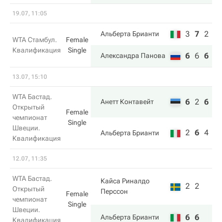
19.07, 11:05
3
7
2
Альберта Брианти
WTA Стамбул.
Female
Квалификация
Single
6
6
6
Александра Панова
13.07, 15:10
WTA Бастад.
6
2
6
Анетт Контавейт
Открытый
Female
чемпионат
Single
Швеции.
2
6
4
Альберта Брианти
Квалификация
12.07, 11:35
WTA Бастад.
Кайса Риналдо
2
2
Открытый
Перссон
Female
чемпионат
Single
Швеции.
6
6
Альберта Брианти
Квалификация