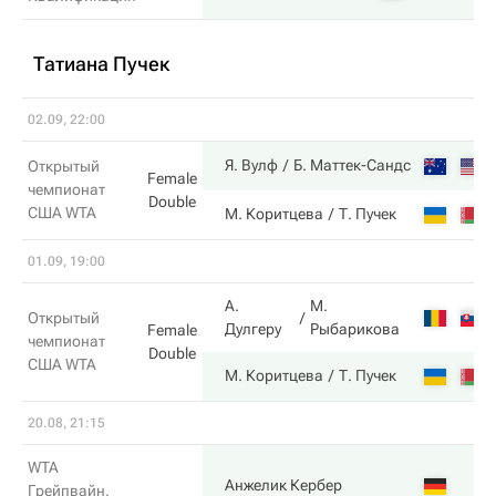
Татиана Пучек
02.09, 22:00
Я. Вулф
Б. Маттек-Сандс
Открытый
Female
чемпионат
Double
США WTA
М. Коритцева
Т. Пучек
01.09, 19:00
А.
М.
Открытый
Дулгеру
Рыбарикова
Female
чемпионат
Double
США WTA
М. Коритцева
Т. Пучек
20.08, 21:15
WTA
Анжелик Кербер
Грейпвайн.