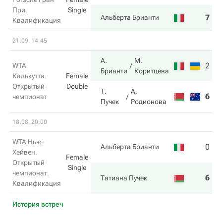
При.
Single
7
6
Альберта Брианти
Квалификация
21.09, 14:45
А.
М.
2
6
WTA
Брианти
Коритцева
Калькутта.
Female
Открытый
Double
Т.
А.
6
3
чемпионат
Пучек
Родионова
18.08, 20:00
WTA Нью-
0
2
Альберта Брианти
Хейвен.
Female
Открытый
Single
чемпионат.
6
5
Татиана Пучек
Квалификация
История встреч