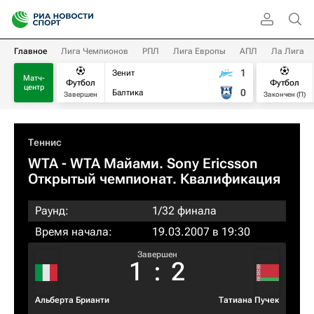
Главное
Лига Чемпионов
РПЛ
Лига Европы
АПЛ
Ла Лига
1
Зенит
Матч-
Футбол
Футбол
центр
0
Балтика
Завершен
Закончен (П)
Теннис
WTA
- WTA Майами. Sony Ericsson
Открытый чемпионат. Квалификация
Раунд:
1/32 финала
Время начала:
19.03.2007 в 19:30
Завершен
1
:
2
Альберта Брианти
Татиана Пучек