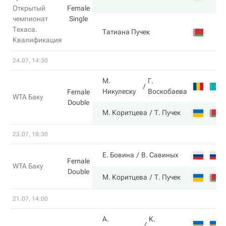
Открытый
Female
чемпионат
Single
Техаса.
Татиана Пучек
Квалификация
24.07, 14:30
М.
Г.
Никулеску
Воскобаева
Female
WTA Баку
Double
М. Коритцева
Т. Пучек
23.07, 18:30
Е. Бовина
В. Савиных
Female
WTA Баку
Double
М. Коритцева
Т. Пучек
21.07, 14:00
А.
К.