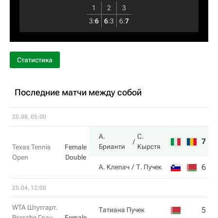
1
2
3
3
:
6
6
:
3
6
:
7
Статистика
Последние матчи между собой
25.08, 05:00
А.
С.
7
6
Брианти
Кырстя
Texas Tennis
Female
Open
Double
6
7
А. Клепач
Т. Пучек
25.04, 12:00
WTA Штутгарт.
5
2
Татиана Пучек
Porsche Гран
Female