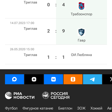
Триглав
0
:
4
Трабзонспор
14.07.2023 17:00
Триглав
2
:
9
Гавр
26.05.2020 15:00
Триглав
ОИ Любляна
1
:
1
Футбол
Фигурное катание
Биатлон
ЗОЖ
Хоккей
Ав