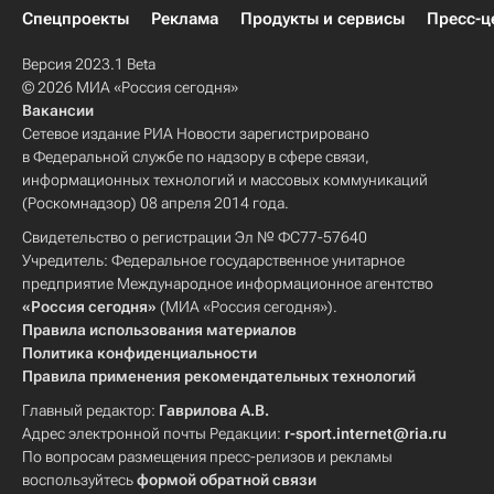
Спецпроекты
Реклама
Продукты и сервисы
Пресс-ц
Версия 2023.1 Beta
© 2026 МИА «Россия сегодня»
Вакансии
Сетевое издание РИА Новости зарегистрировано
в Федеральной службе по надзору в сфере связи,
информационных технологий и массовых коммуникаций
(Роскомнадзор) 08 апреля 2014 года.
Свидетельство о регистрации Эл № ФС77-57640
Учредитель: Федеральное государственное унитарное
предприятие Международное информационное агентство
«Россия сегодня»
(МИА «Россия сегодня»).
Правила использования материалов
Политика конфиденциальности
Правила применения рекомендательных технологий
Главный редактор:
Гаврилова А.В.
Адрес электронной почты Редакции:
r-sport.internet@ria.ru
По вопросам размещения пресс-релизов и рекламы
воспользуйтесь
формой обратной связи