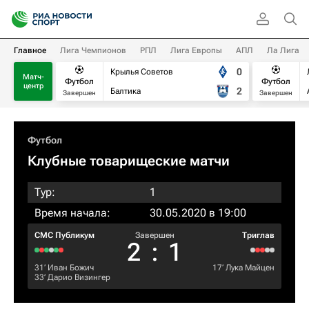
Главное
Лига Чемпионов
РПЛ
Лига Европы
АПЛ
Ла Лига
0
Крылья Советов
Матч-
Футбол
Футбол
центр
2
Балтика
Завершен
Завершен
Футбол
Клубные товарищеские матчи
Тур:
1
Время начала:
30.05.2020 в 19:00
СМС Публикум
Завершен
Триглав
2
:
1
31‎’‎
Иван Божич
17‎’‎
Лука Майцен
33‎’‎
Дарио Визингер