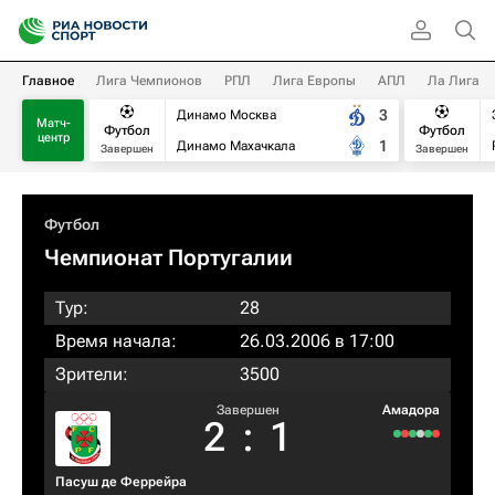
Главное
Лига Чемпионов
РПЛ
Лига Европы
АПЛ
Ла Лига
3
Динамо Москва
Матч-
Футбол
Футбол
центр
1
Динамо Махачкала
Завершен
Завершен
Футбол
Чемпионат Португалии
Тур:
28
Время начала:
26.03.2006 в 17:00
Зрители:
3500
Завершен
Амадора
2
:
1
Пасуш де Феррейра