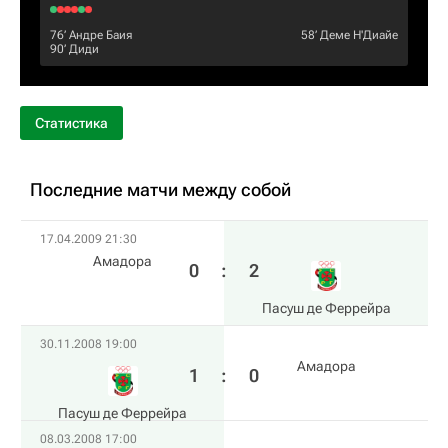
76‎’‎
Андре Баия
58‎’‎
Деме Н'Диайе
90‎’‎
Диди
Статистика
Последние матчи между собой
17.04.2009 21:30
Амадора
0
:
2
Пасуш де Феррейра
30.11.2008 19:00
Амадора
1
:
0
Пасуш де Феррейра
08.03.2008 17:00