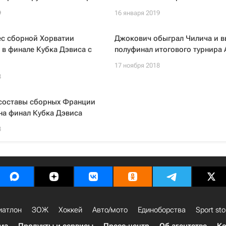
9
16 января 2019
ес сборной Хорватии
Джокович обыграл Чилича и в
 в финале Кубка Дэвиса с
полуфинал итогового турнира 
17 ноября 2018
8
составы сборных Франции
на финал Кубка Дэвиса
8
иатлон
ЗОЖ
Хоккей
Авто/мото
Единоборства
Sport sto