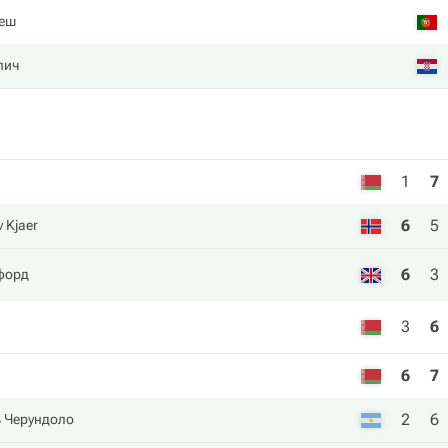
жеш
лич
1
7
6
5
v Kjaer
6
3
форд
3
6
6
7
2
6
ь Черундоло