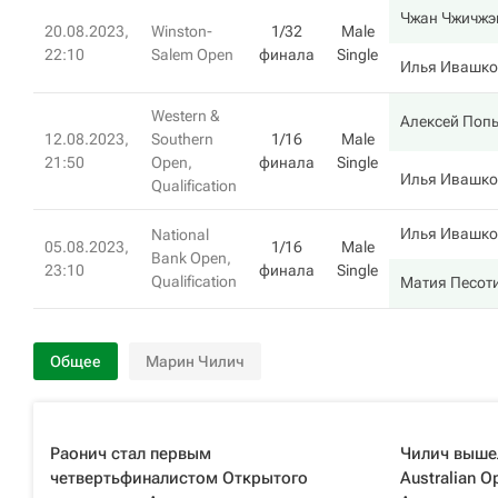
Чжан Чжичжэ
20.08.2023,
Winston-
1/32
Male
22:10
Salem Open
финала
Single
Илья Ивашко
Western &
Алексей Поп
12.08.2023,
Southern
1/16
Male
21:50
Open,
финала
Single
Илья Ивашко
Qualification
Илья Ивашко
National
05.08.2023,
1/16
Male
Bank Open,
23:10
финала
Single
Qualification
Матия Песот
Общее
Марин Чилич
Раонич стал первым
Чилич вышел
четвертьфиналистом Открытого
Australian O