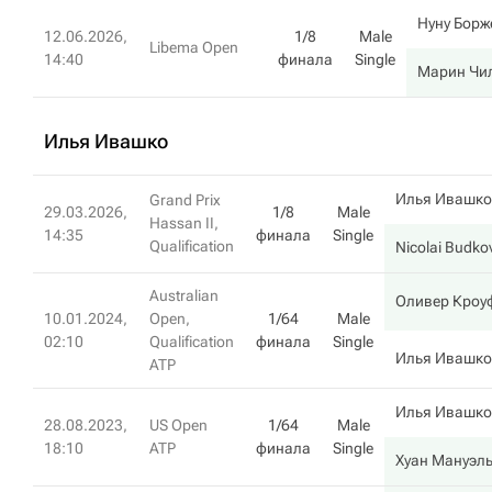
Нуну Бор
12.06.2026,
1/8
Male
Libema Open
14:40
финала
Single
Марин Чи
Илья Ивашко
Илья Ивашко
Grand Prix
29.03.2026,
1/8
Male
Hassan II,
14:35
финала
Single
Qualification
Nicolai Budko
Australian
Оливер Кроу
10.01.2024,
Open,
1/64
Male
02:10
Qualification
финала
Single
Илья Ивашко
ATP
Илья Ивашко
28.08.2023,
US Open
1/64
Male
18:10
ATP
финала
Single
Хуан Мануэл