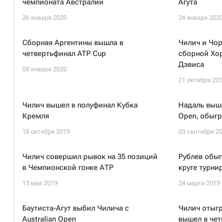
чемпионата Австралии
Агута
26 января 2020
24 января 202
Сборная Аргентины вышла в
Чилич и Чор
четвертьфинал ATP Cup
сборной Хор
Дэвиса
08 января 2020
21 октября 20
Чилич вышел в полуфинал Кубка
Надаль выш
Кремля
Open, обыгр
18 октября 2019
03 сентября 2
Чилич совершил рывок на 35 позиций
Рублев обыг
в Чемпионской гонке АТР
круге турни
13 мая 2019
24 марта 2019
Баутиста-Агут выбил Чилича с
Чилич отыгр
Australian Open
вышел в чет