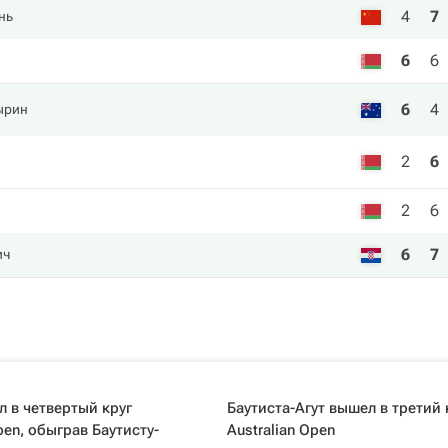
4
7
нь
6
6
6
4
ырин
2
6
2
6
6
7
ич
 в четвертый круг
Баутиста-Агут вышел в третий 
pen, обыграв Баутисту-
Australian Open