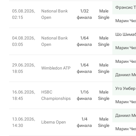
Фрэнсис 
05.08.2026,
National Bank
1/32
Male
02:15
Open
финала
Single
Марин Чи
Шо Шимаб
04.08.2026,
National Bank
1/64
Male
03:05
Open
финала
Single
Марин Чи
Марин Чи
29.06.2026,
1/64
Male
Wimbledon ATP
18:05
финала
Single
Даниил М
Уго Умбер
16.06.2026,
HSBC
1/16
Male
18:45
Championships
финала
Single
Марин Чи
Даниил М
13.06.2026,
1/4
Male
Libema Open
14:30
финала
Single
Марин Чи