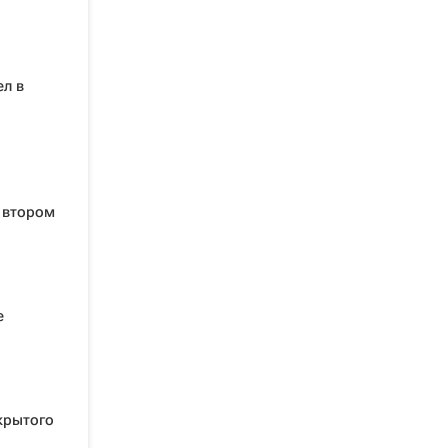
л в
 втором
е
крытого