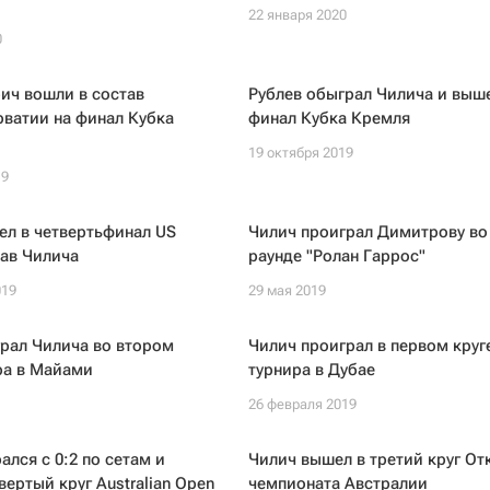
22 января 2020
0
ич вошли в состав
Рублев обыграл Чилича и выше
ватии на финал Кубка
финал Кубка Кремля
19 октября 2019
19
ел в четвертьфинал US
Чилич проиграл Димитрову во
ав Чилича
раунде "Ролан Гаррос"
019
29 мая 2019
рал Чилича во втором
Чилич проиграл в первом круг
ра в Майами
турнира в Дубае
26 февраля 2019
ался с 0:2 по сетам и
Чилич вышел в третий круг От
вертый круг Australian Open
чемпионата Австралии