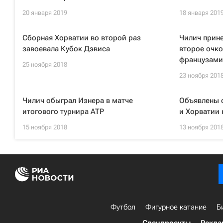
20 января 2019
18 января 201
Сборная Хорватии во второй раз
Чилич прин
завоевала Кубок Дэвиса
второе очко
французами
25 ноября 2018
23 ноября 201
Чилич обыграл Изнера в матче
Объявлены 
итогового турнира ATP
и Хорватии 
15 ноября 2018
13 ноября 201
Футбол
Фигурное катание
Б