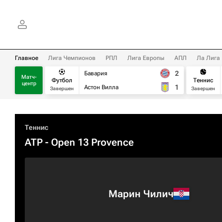
Главное
Лига Чемпионов
РПЛ
Лига Европы
АПЛ
Ла Лига
2
Бавария
Матч-
Футбол
Теннис
центр
1
Астон Вилла
Завершен
Завершен
Теннис
ATP
- Open 13 Provence
Марин Чилич