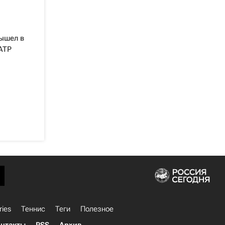
ышел в
ATP
ries
Теннис
Теги
Полезное