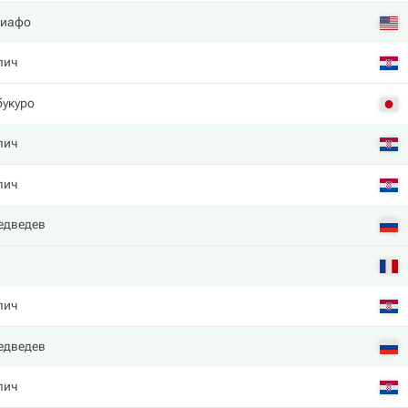
Тиафо
лич
укуро
лич
лич
едведев
лич
едведев
лич