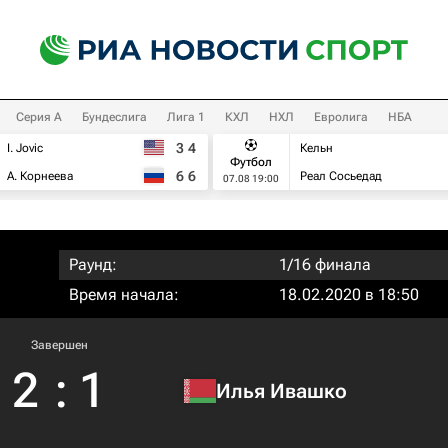
Серия А
Бундеслига
Лига 1
КХЛ
НХЛ
Евролига
НБА
3
4
I. Jovic
Кельн
Футбол
6
6
А. Корнеева
Реал Сосьедад
07.08 19:00
Раунд:
1/16 финала
Время начала:
18.02.2020 в 18:50
Завершен
2
:
1
Илья Ивашко