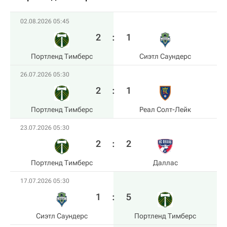
02.08.2026 05:45
2
:
1
Портленд Тимберс
Сиэтл Саундерс
26.07.2026 05:30
2
:
1
Портленд Тимберс
Реал Солт-Лейк
23.07.2026 05:30
2
:
2
Портленд Тимберс
Даллас
17.07.2026 05:30
1
:
5
Сиэтл Саундерс
Портленд Тимберс