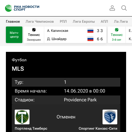
Главное
Лига Чемпионов
РПЛ
Лига Европы
АПЛ
Ла Лига
3
3
А. Калинская
Е
Матч-
Теннис
Теннис
центр
6
6
Д. Шнайдер
К
Завершен
3-й сет
Футбол
MLS
Тур:
1
Время начала:
14.06.2020 в 00:00
Стадион:
Providence Park
Отменен
Портленд Тимберс
Спортинг Канзас-Сити