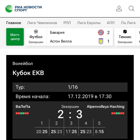
Главное
Лига Чемпионов
РПЛ
Лига Европы
АПЛ
Ла Лига
2
Бавария
Матч-
Футбол
Теннис
центр
1
Астон Вилла
Завершен
Завершен
Волейбол
Кубок ЕКВ
Тур:
1/16
Время начала:
17.12.2019 в 17:30
ВаЛеПа
Завершен
Alpenvolleys Haching
2
:
3
1
2
3
4
5
20
:
25
25
:
23
17
:
25
25
:
23
8
:
15