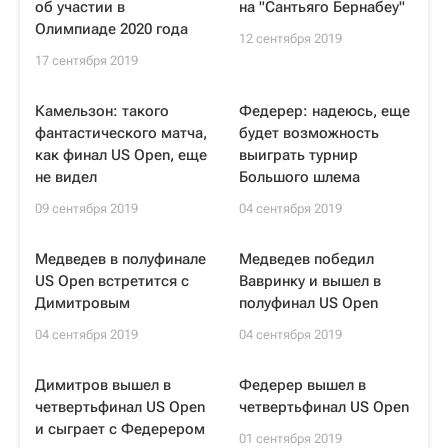
об участии в
на "Сантьяго Бернабеу"
Олимпиаде 2020 года
12 сентября 2019
17 сентября 2019
Камельзон: такого
Федерер: надеюсь, еще
фантастического матча,
будет возможность
как финал US Open, еще
выиграть турнир
не видел
Большого шлема
09 сентября 2019
04 сентября 2019
Медведев в полуфинале
Медведев победил
US Open встретится с
Вавринку и вышел в
Димитровым
полуфинал US Open
04 сентября 2019
04 сентября 2019
Димитров вышел в
Федерер вышел в
четвертьфинал US Open
четвертьфинал US Open
и сыграет с Федерером
01 сентября 2019