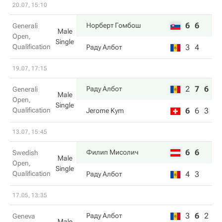
20.07, 15:10
6
6
Норберт Гомбош
Generali
Male
Open,
Single
Qualification
3
4
Раду Албот
19.07, 17:15
2
7
6
Раду Албот
Generali
Male
Open,
Single
Qualification
6
6
3
Jerome Kym
13.07, 15:45
6
6
Филип Мисолич
Swedish
Male
Open,
Single
Qualification
4
3
Раду Албот
17.05, 13:35
3
6
2
Раду Албот
Geneva
Male