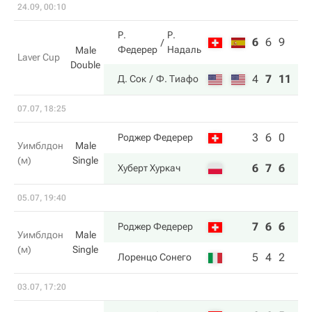
24.09, 00:10
Р.
Р.
6
6
9
Федерер
Надаль
Male
Laver Cup
Double
4
7
11
Д. Сок
Ф. Тиафо
07.07, 18:25
3
6
0
Роджер Федерер
Уимблдон
Male
(м)
Single
6
7
6
Хуберт Хуркач
05.07, 19:40
7
6
6
Роджер Федерер
Уимблдон
Male
(м)
Single
5
4
2
Лоренцо Сонего
03.07, 17:20