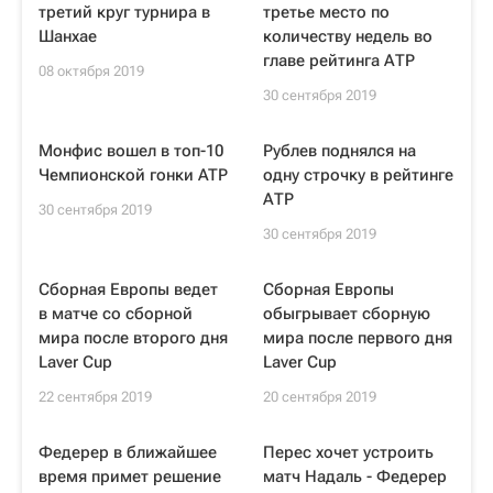
третий круг турнира в
третье место по
Шанхае
количеству недель во
главе рейтинга АТР
08 октября 2019
30 сентября 2019
Монфис вошел в топ-10
Рублев поднялся на
Чемпионской гонки ATP
одну строчку в рейтинге
АТР
30 сентября 2019
30 сентября 2019
Сборная Европы ведет
Сборная Европы
в матче со сборной
обыгрывает сборную
мира после второго дня
мира после первого дня
Laver Cup
Laver Cup
22 сентября 2019
20 сентября 2019
Федерер в ближайшее
Перес хочет устроить
время примет решение
матч Надаль - Федерер