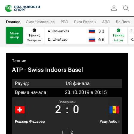
Главное
Лига Чемпионов
РПЛ
Лига Европы
АПЛ
Ла Лига
3
3
А. Калинская
Е
Матч-
Теннис
Теннис
центр
6
6
Д. Шнайдер
К
Завершен
2-й сет
Теннис
ATP
- Swiss Indoors Basel
Раунд:
1/8 финала
Время начала:
23.10.2019 в 20:15
Завершен
2
:
0
Роджер Федерер
Раду Албот
1
2