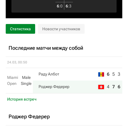
6
:
0
6
:
3
Статистика
Новости участников
Последние матчи между собой
24.03, 00:50
6
5
3
Раду Албот
Miami
Male
Open
Single
4
7
6
Роджер Федерер
История встреч
Роджер Федерер