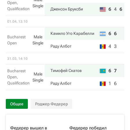
Open,
Single
Qualification
6
4
6
Дженсон Бруксби
01.04, 13:10
6
6
Камило Уго Карабелли
Bucharest
Male
Open
Single
4
3
Раду Албот
31.03, 14:10
6
7
Тимофей Скатов
Bucharest
Male
Open,
Single
Qualification
1
6
Раду Албот
Общее
Роджер Федерер
Федерер вышел в
Федерер победил