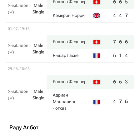
6
6
5
6
Роджер Федерер
Уимблдон
Male
(м)
Single
4
4
7
4
Кэмерон Норри
01.07, 19:15
7
6
6
Роджер Федерер
Уимблдон
Male
(м)
Single
6
1
4
Ришар Гаске
29.06, 18:05
6
6
3
6
Роджер Федерер
Уимблдон
Male
Адриан
(м)
Single
4
7
6
2
Маннарино
- отказ
Раду Албот