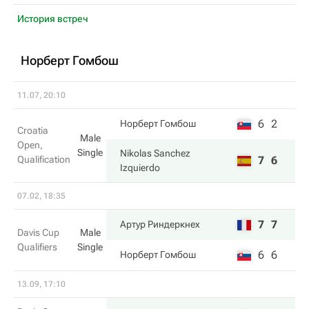
История встреч
Норберт Гомбош
11.07, 20:10
6
2
Норберт Гомбош
Croatia
Male
Open,
Single
Nikolas Sanchez
Qualification
7
6
Izquierdo
07.02, 18:35
7
7
Артур Риндеркнех
Davis Cup
Male
Qualifiers
Single
6
6
Норберт Гомбош
13.09, 17:10