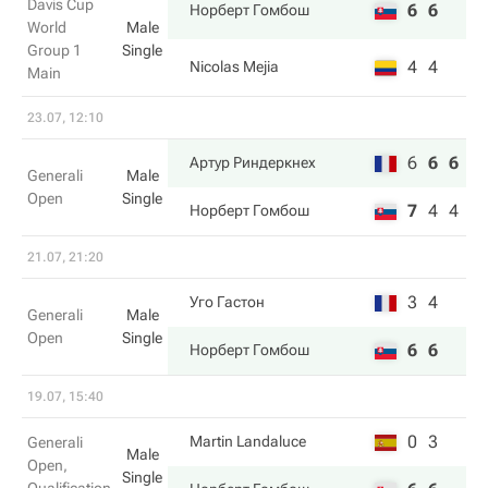
Davis Cup
6
6
Норберт Гомбош
World
Male
Group 1
Single
4
4
Nicolas Mejia
Main
23.07, 12:10
6
6
6
Артур Риндеркнех
Generali
Male
Open
Single
7
4
4
Норберт Гомбош
21.07, 21:20
3
4
Уго Гастон
Generali
Male
Open
Single
6
6
Норберт Гомбош
19.07, 15:40
0
3
Martin Landaluce
Generali
Male
Open,
Single