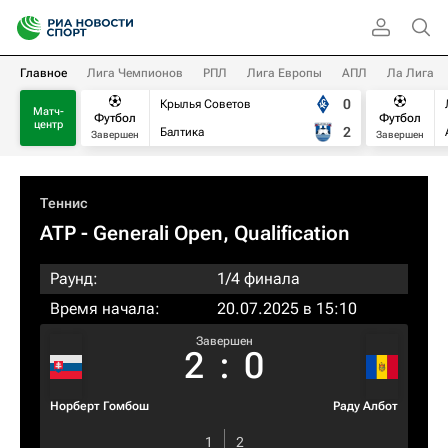
Главное
Лига Чемпионов
РПЛ
Лига Европы
АПЛ
Ла Лига
0
Крылья Советов
Матч-
Футбол
Футбол
центр
2
Балтика
Завершен
Завершен
Теннис
ATP
- Generali Open, Qualification
Раунд:
1/4 финала
Время начала:
20.07.2025 в 15:10
Завершен
2
:
0
Норберт Гомбош
Раду Албот
1
2