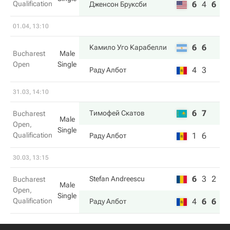
Qualification
6
4
6
Дженсон Бруксби
01.04, 13:10
6
6
Камило Уго Карабелли
Bucharest
Male
Open
Single
4
3
Раду Албот
31.03, 14:10
6
7
Тимофей Скатов
Bucharest
Male
Open,
Single
Qualification
1
6
Раду Албот
30.03, 13:15
6
3
2
Stefan Andreescu
Bucharest
Male
Open,
Single
Qualification
4
6
6
Раду Албот