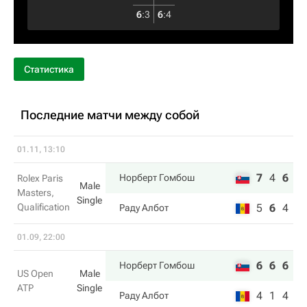
6
:
3
6
:
4
Статистика
Последние матчи между собой
01.11, 13:10
7
4
6
Норберт Гомбош
Rolex Paris
Male
Masters,
Single
Qualification
5
6
4
Раду Албот
01.09, 22:00
6
6
6
Норберт Гомбош
US Open
Male
ATP
Single
4
1
4
Раду Албот