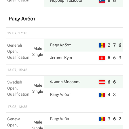
Qualification
6
6
Норберт Гомбош
Раду Албот
19.07, 17:15
2
7
6
Раду Албот
Generali
Male
Open,
Single
Qualification
6
6
3
Jerome Kym
13.07, 15:45
6
6
Филип Мисолич
Swedish
Male
Open,
Single
Qualification
4
3
Раду Албот
17.05, 13:35
3
6
2
Раду Албот
Geneva
Male
Open,
Single