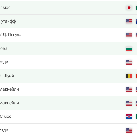
Олмос
 Рутлифф
Д. Пегула
мова
рэди
Ч. Шуай
 Макнейли
 Макнейли
Олмос
рэди