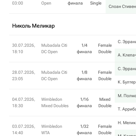
03:00
Open
финала
Single
Слоан Стивен
Николь Меликар
С. Эрран
30.07.2026,
Mubadala Citi
1/4
Female
18:10
DC Open
финала
Double
А. Клепа
С. Эрран
28.07.2026,
Mubadala Citi
1/8
Female
23:05
DC Open
финала
Double
К. Бултер
М. Полм
04.07.2026,
Wimbledon
1/16
Mixed
18:30
Mixed Doubles
финала
Double
Т. Арриб
Н. Мелик
03.07.2026,
Wimbledon
1/32
Female
14:40
WTA
финала
Double