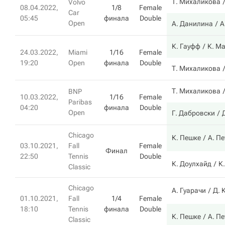
Т. Михаликова
Volvo
08.04.2022,
1/8
Female
Car
05:45
финала
Double
Open
А. Данилина
А
К. Гауфф
К. М
24.03.2022,
Miami
1/16
Female
19:20
Open
финала
Double
Т. Михаликова
Т. Михаликова
BNP
10.03.2022,
1/16
Female
Paribas
04:20
финала
Double
Open
Г. Дабровски
Chicago
К. Пешке
А. П
03.10.2021,
Fall
Female
Финал
22:50
Tennis
Double
К. Доулхайд
К
Classic
Chicago
А. Гуарачи
Д. 
01.10.2021,
Fall
1/4
Female
18:10
Tennis
финала
Double
К. Пешке
А. П
Classic