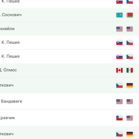
К. Пешке
. Соснович
акнейли
К. Пешке
К. Пешке
Д. Олмос
еткович
. Вандевеге
Кравчик
еткович