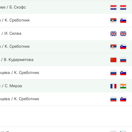
ове
Б. Схофс
ч
К. Среботник
й
И. Силва
ч
К. Среботник
В. Кудерметова
вцева
К. Среботник
я
С. Мирза
вцева
К. Среботник