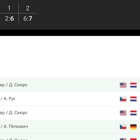
1
2
2
:
6
6
:
7
ар
Д. Схюрс
А. Рус
ар
Д. Схюрс
А. Петкович