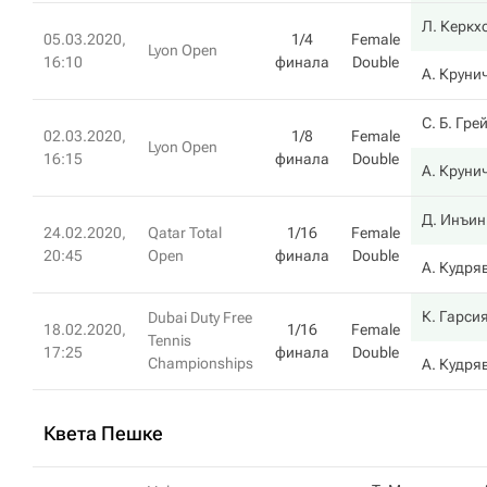
Л. Керкх
05.03.2020,
1/4
Female
Lyon Open
16:10
финала
Double
А. Круни
С. Б. Гре
02.03.2020,
1/8
Female
Lyon Open
16:15
финала
Double
А. Круни
Д. Инъин
24.02.2020,
Qatar Total
1/16
Female
20:45
Open
финала
Double
А. Кудря
К. Гарси
Dubai Duty Free
18.02.2020,
1/16
Female
Tennis
17:25
финала
Double
Championships
А. Кудря
Квета Пешке