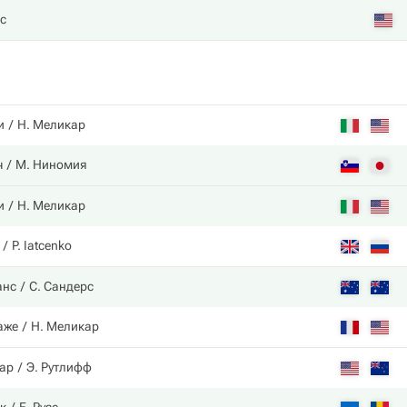
с
и
Н. Меликар
ч
М. Ниномия
и
Н. Меликар
P. Iatcenko
анс
С. Сандерс
аже
Н. Меликар
ар
Э. Рутлифф