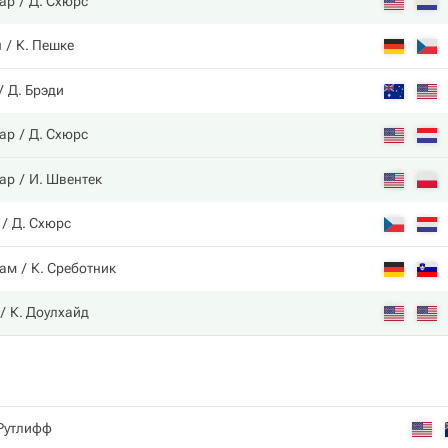
ар
Д. Схюрс
н
К. Пешке
Д. Брэди
ар
Д. Схюрс
ар
И. Швентек
Д. Схюрс
зам
К. Среботник
К. Доулхайд
 Рутлифф