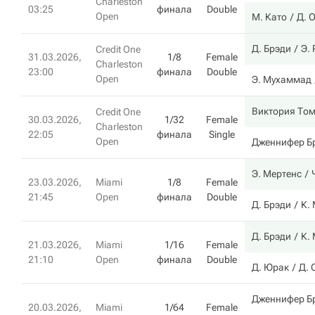
Charleston
03:25
финала
Double
Open
М. Като
Д. 
Д. Брэди
Э.
Credit One
31.03.2026,
1/8
Female
Charleston
23:00
финала
Double
Open
Э. Мухаммад
Виктория То
Credit One
30.03.2026,
1/32
Female
Charleston
22:05
финала
Single
Open
Дженнифер Б
Э. Мертенс
23.03.2026,
Miami
1/8
Female
21:45
Open
финала
Double
Д. Брэди
К.
Д. Брэди
К.
21.03.2026,
Miami
1/16
Female
21:10
Open
финала
Double
Д. Юрак
Д. 
Дженнифер Б
20.03.2026,
Miami
1/64
Female