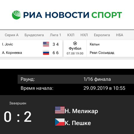
Серия А
Бундеслига
Лига 1
КХЛ
НХЛ
Евролига
НБА
3
4
I. Jovic
Кельн
Футбол
6
6
А. Корнеева
Реал Сосьедад
07.08 19:00
Раунд:
1/16 финала
Время начала:
29.09.2019 в 10:55
Завершен
Н. Меликар
0
:
2
К. Пешке