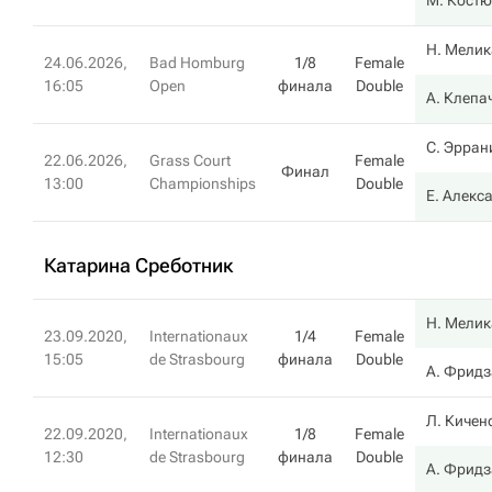
М. Костю
Н. Мелик
24.06.2026,
Bad Homburg
1/8
Female
16:05
Open
финала
Double
А. Клепа
С. Эрран
22.06.2026,
Grass Court
Female
Финал
13:00
Championships
Double
Е. Алекс
Катарина Среботник
Н. Мелик
23.09.2020,
Internationaux
1/4
Female
15:05
de Strasbourg
финала
Double
А. Фрид
Л. Кичен
22.09.2020,
Internationaux
1/8
Female
12:30
de Strasbourg
финала
Double
А. Фрид