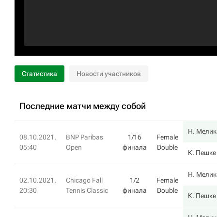
Статистика
Новости участников
Последние матчи между собой
Н. Мелик
08.10.2021,
BNP Paribas
1/16
Female
05:40
Open
финала
Double
К. Пешке
Н. Мелик
02.10.2021,
Chicago Fall
1/2
Female
20:30
Tennis Classic
финала
Double
К. Пешке