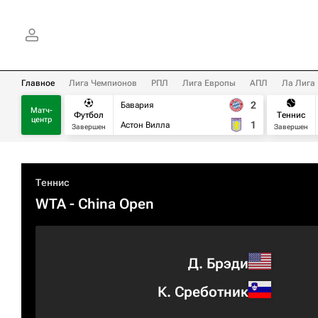
Главное
Лига Чемпионов
РПЛ
Лига Европы
АПЛ
Ла Лига
2
Бавария
Матч-
Футбол
Теннис
центр
1
Астон Вилла
Завершен
Завершен
Теннис
WTA
- China Open
Д. Брэди
К. Среботник