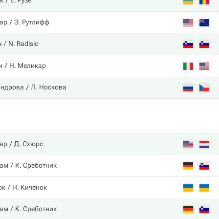
к
Е. Рузе
ар
Э. Рутлифф
ч
N. Radisic
и
Н. Меликар
андрова
Л. Носкова
ар
Д. Схюрс
зам
К. Среботник
ок
Н. Киченок
зам
К. Среботник