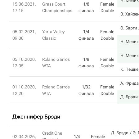
Н. Мелик
15.06.2021,
Grass Court
1/8
Female
17:15
Championships
финала
Double
В. Хайзе
Э. Барти
05.02.2021,
Yarra Valley
1/4
Female
09:00
Classic
финала
Double
Н. Мелик
Н. Мелик
05.10.2020,
Roland Garros
1/8
Female
12:05
WTA
финала
Double
К. Пешке
А. Фрид
01.10.2020,
Roland Garros
1/32
Female
12:20
WTA
финала
Double
Д. Брэди
Дженнифер Брэди
Д. Брэди
Э.
Credit One
02.04.2026,
1/4
Female