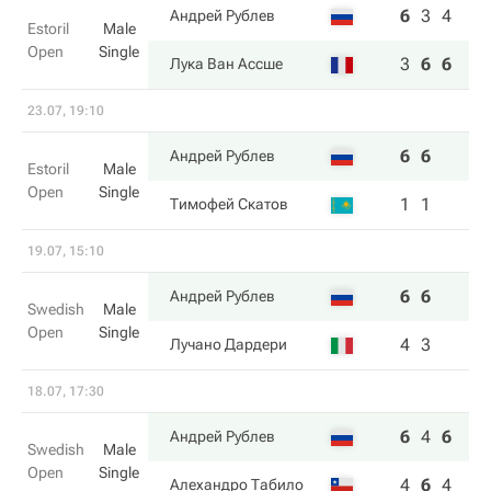
6
3
4
Андрей Рублев
Estoril
Male
Open
Single
3
6
6
Лука Ван Ассше
23.07, 19:10
6
6
Андрей Рублев
Estoril
Male
Open
Single
1
1
Тимофей Скатов
19.07, 15:10
6
6
Андрей Рублев
Swedish
Male
Open
Single
4
3
Лучано Дардери
18.07, 17:30
6
4
6
Андрей Рублев
Swedish
Male
Open
Single
4
6
4
Алехандро Табило