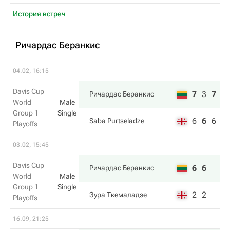
История встреч
Ричардас Беранкис
04.02, 16:15
Davis Cup
7
3
7
Ричардас Беранкис
World
Male
Group 1
Single
6
6
6
Saba Purtseladze
Playoffs
03.02, 15:45
Davis Cup
6
6
Ричардас Беранкис
World
Male
Group 1
Single
2
2
Зура Ткемаладзе
Playoffs
16.09, 21:25