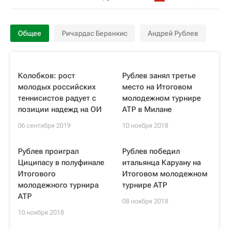
Общее
Ричардас Беранкис
Андрей Рублев
Колобков: рост
Рублев занял третье
молодых российских
место на Итоговом
теннисистов радует с
молодежном турнире
позиции надежд на ОИ
ATP в Милане
06 сентября 2019
10 ноября 2018
Рублев проиграл
Рублев победил
Циципасу в полуфинале
итальянца Каруану на
Итогового
Итоговом молодежном
молодежного турнира
турнире ATP
ATP
08 ноября 2018
10 ноября 2018