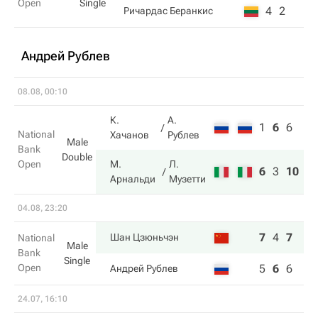
Open
Single
4
2
Ричардас Беранкис
Андрей Рублев
08.08, 00:10
К.
А.
1
6
6
National
Хачанов
Рублев
Male
Bank
Double
Open
М.
Л.
6
3
10
Арнальди
Музетти
04.08, 23:20
7
4
7
Шан Цзюньчэн
National
Male
Bank
Single
Open
5
6
6
Андрей Рублев
24.07, 16:10