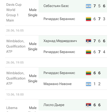
Davis Cup
7
5
6
Себастьян Баэс
World
Male
Group 1
Single
6
7
3
Ричардас Беранкис
Main
28.06, 16:05
7
6
6
Харнад Меджедович
Wimbledon,
Male
Qualification
Single
ATP
6
7
4
Ричардас Беранкис
26.06, 19:05
6
6
Ричардас Беранкис
Wimbledon,
Male
Qualification
Single
ATP
1
2
Мариано Навоне
13.06, 18:00
6
6
Ласло Дьере
Libema
Male