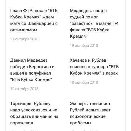
Глава ФТР: после "ВТБ
Медведев: спор с
Кубка Кремля" ждем
судьей помог
матч со Швейцарией с
"завестись" в матче 1/4
оптимизмом
финала "ВТБ Кубка
Кремля"
21 октября 2018
19 октября 2018
Даниил Медведев
Хачанов и Рублев
победил Беранкиса и
снялись с турнира "ВТБ
вышел в полуфинал
Кубок Кремля" в парах
"ВТБ Кубка Кремля"
18 октября 2018
19 октября 2018
Тарпищев: Рублеву
Эксперт: теннисист
надо успокоиться и не
Рублей испытывает
обращать внимания на
психологические
поражения
проблемы