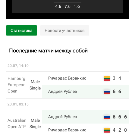
4
:
6
7
:
6
1
:
6
Статистика
Новости участников
Последние матчи между собой
20.07, 14:10
3
4
Ричардас Беранкис
Hamburg
Male
European
Single
Open
6
6
Андрей Рублев
20.01, 03:15
6
6
6
Андрей Рублев
Australian
Male
Open ATP
Single
4
2
0
Ричардас Беранкис