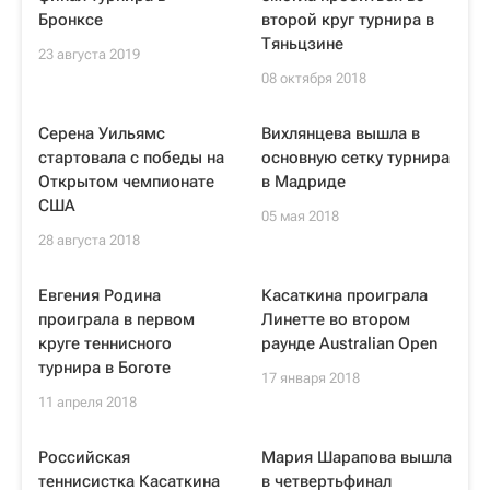
Бронксе
второй круг турнира в
Тяньцзине
23 августа 2019
08 октября 2018
Серена Уильямс
Вихлянцева вышла в
стартовала с победы на
основную сетку турнира
Открытом чемпионате
в Мадриде
США
05 мая 2018
28 августа 2018
Евгения Родина
Касаткина проиграла
проиграла в первом
Линетте во втором
круге теннисного
раунде Australian Open
турнира в Боготе
17 января 2018
11 апреля 2018
Российская
Мария Шарапова вышла
теннисистка Касаткина
в четвертьфинал