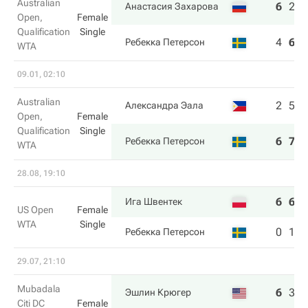
Australian
6
2
6
Анастасия Захарова
Open,
Female
Qualification
Single
4
6
4
Ребекка Петерсон
WTA
09.01, 02:10
Australian
2
5
Александра Эала
Open,
Female
Qualification
Single
6
7
Ребекка Петерсон
WTA
28.08, 19:10
6
6
Ига Швентек
US Open
Female
WTA
Single
0
1
Ребекка Петерсон
29.07, 21:10
Mubadala
6
3
7
Эшлин Крюгер
Citi DC
Female