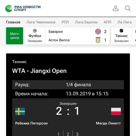
Главное
Лига Чемпионов
РПЛ
Лига Европы
АПЛ
Ла Лига
2
Бавария
Матч-
Футбол
Теннис
центр
1
Астон Вилла
Завершен
Завершен
Теннис
WTA
- Jiangxi Open
Раунд:
1/4 финала
Время начала:
13.09.2019 в 15:15
Завершен
2
:
1
Ребекка Петерсон
Магда Линетт
1
2
3