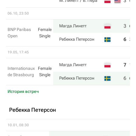
3
6
М. Линетт
Б. Пера
06.10, 23:50
3
6
Магда Линетт
BNP Paribas
Female
Open
Single
6
3
Ребекка Петерсон
19.05, 17:45
7
1
Магда Линетт
Internationaux
Female
de Strasbourg
Single
6
6
Ребекка Петерсон
История встреч
Ребекка Петерсон
10.01, 08:30