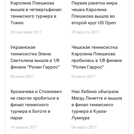
Каролина Плишкова
Первая ракетка мира
вышла в четвертьфинал
чешка Каролина
теннисного турнира в
Плишкова вышла во
Токио
второй круг US Open
20 сентября 2017
29 августа 2017
Украинская
Чешская теннисистка
теннисистка Элина
Каролина Плишкова
Свитолина вышла в 1/8
пробилась в 1/8 финала
финала "Ролан Гаррос"
"Ролан Гаррос"
04 июня 2017
04 июня 2017
Хромачева и Стоянович
Нао Хибино обыграла
не смогли пробиться в
Магду Линетте и вышла
финал теннисного
в финал теннисного
турнира в Боготе в
турнира в Куала-
парах
Лумпуре
14 апреля 2017
04 марта 2017