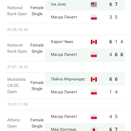
6
7
Iva Jovic
National
Female
Bank Open
Single
3
5
Магда Линетт
03.08, 23:20
6
1
4
Кэрол Чжао
National
Female
Bank Open
Single
4
6
6
Магда Линетт
27.07, 18:10
6
6
Лейла Фернандес
Mubadala
Female
Citi DC
Single
Open
1
4
Магда Линетт
13.07, 17:30
4
5
Магда Линетт
Athens
Female
Open
Single
6
7
Маи Хонтама