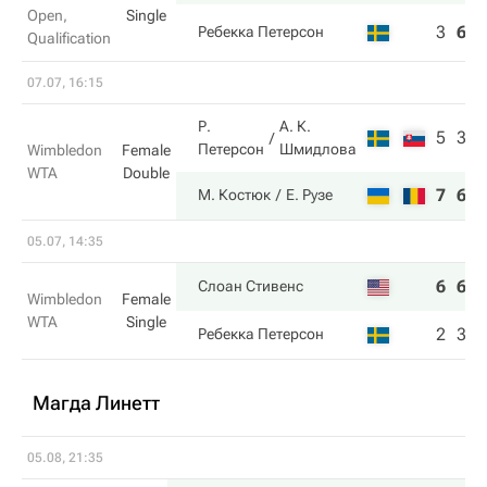
Open,
Single
3
6
6
Ребекка Петерсон
Qualification
07.07, 16:15
Р.
А. К.
5
3
Петерсон
Шмидлова
Wimbledon
Female
WTA
Double
7
6
М. Костюк
Е. Рузе
05.07, 14:35
6
6
Слоан Стивенс
Wimbledon
Female
WTA
Single
2
3
Ребекка Петерсон
Магда Линетт
05.08, 21:35