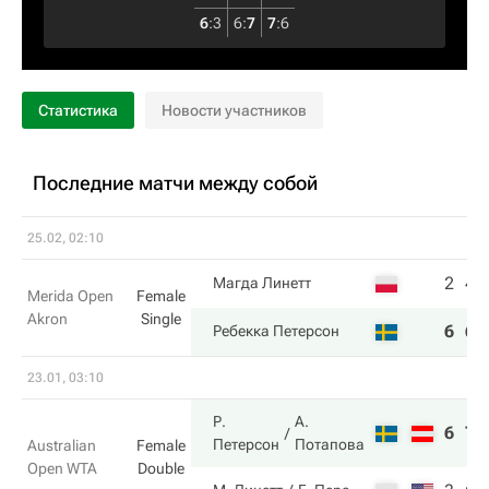
6
:
3
6
:
7
7
:
6
Статистика
Новости участников
Последние матчи между собой
25.02, 02:10
2
4
Магда Линетт
Merida Open
Female
Akron
Single
6
6
Ребекка Петерсон
23.01, 03:10
Р.
А.
6
7
Петерсон
Потапова
Australian
Female
Open WTA
Double