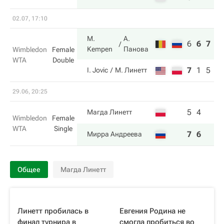
02.07, 17:10
M.
А.
6
6
7
Kempen
Панова
Wimbledon
Female
WTA
Double
7
1
5
I. Jovic
М. Линетт
29.06, 20:25
5
4
Магда Линетт
Wimbledon
Female
WTA
Single
7
6
Мирра Андреева
Общее
Магда Линетт
Линетт пробилась в
Евгения Родина не
финал турнира в
смогла пробиться во