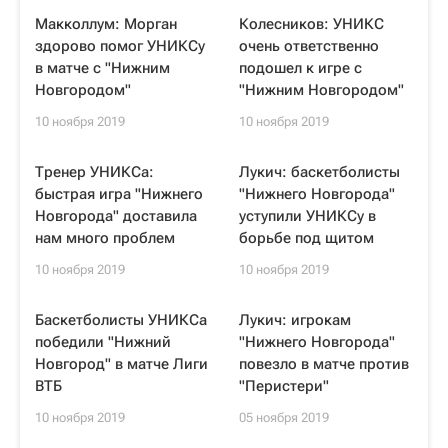
Макколлум: Морган
Колесников: УНИКС
здорово помог УНИКСу
очень ответственно
в матче с "Нижним
подошел к игре с
Новгородом"
"Нижним Новгородом"
10 ноября 2019
10 ноября 2019
Тренер УНИКСа:
Лукич: баскетболисты
быстрая игра "Нижнего
"Нижнего Новгорода"
Новгорода" доставила
уступили УНИКСу в
нам много проблем
борьбе под щитом
10 ноября 2019
10 ноября 2019
Баскетболисты УНИКСа
Лукич: игрокам
победили "Нижний
"Нижнего Новгорода"
Новгород" в матче Лиги
повезло в матче против
ВТБ
"Перистери"
10 ноября 2019
05 ноября 2019