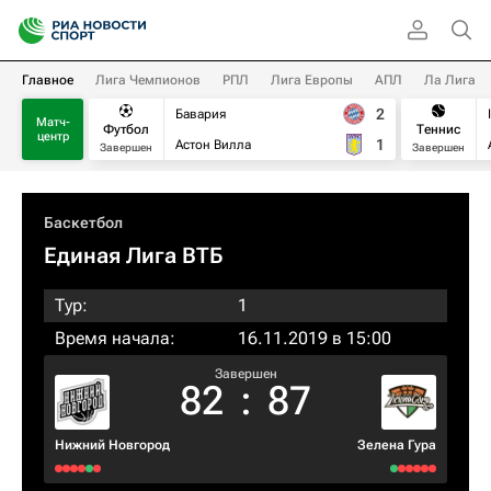
Главное
Лига Чемпионов
РПЛ
Лига Европы
АПЛ
Ла Лига
2
Бавария
Матч-
Футбол
Теннис
центр
1
Астон Вилла
Завершен
Завершен
Баскетбол
Единая Лига ВТБ
Тур:
1
Время начала:
16.11.2019 в 15:00
Завершен
82
:
87
Нижний Новгород
Зелена Гура