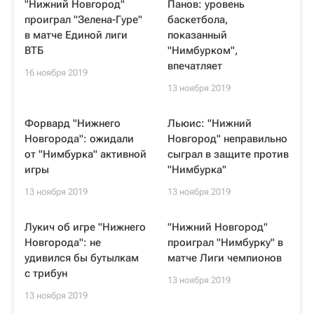
"Нижний Новгород"
Панов: уровень
проиграл "Зелена-Гуре"
баскетбола,
в матче Единой лиги
показанный
ВТБ
"Нимбурком",
впечатляет
16 ноября 2019
13 ноября 2019
Форвард "Нижнего
Льюис: "Нижний
Новгорода": ожидали
Новгород" неправильно
от "Нимбурка" активной
сыграл в защите против
игры
"Нимбурка"
13 ноября 2019
13 ноября 2019
Лукич об игре "Нижнего
"Нижний Новгород"
Новгорода": не
проиграл "Нимбурку" в
удивился бы бутылкам
матче Лиги чемпионов
с трибун
13 ноября 2019
13 ноября 2019