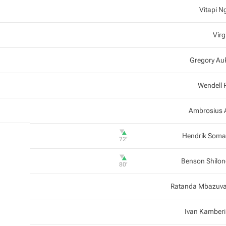
Vitapi N
Virg
Gregory A
Wendell 
Ambrosius
Hendrik Som
72‎’‎
Benson Shilo
80‎’‎
Ratanda Mbazuv
Ivan Kamber