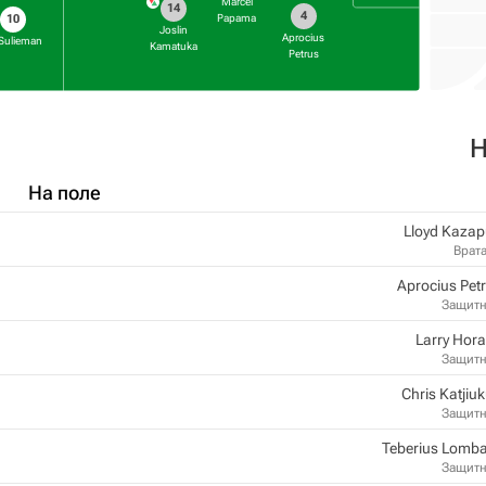
Marcel
14
4
Papama
10
Joslin
Aprocius
 Sulieman
Kamatuka
Petrus
Н
На поле
Lloyd Kaza
Врат
Aprocius Pet
Защит
Larry Hor
Защит
Chris Katjiu
Защит
Teberius Lomb
Защит