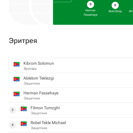
0
0
Herman
Abel Okray
Ali
Fessehaye
Эритрея
Kibrom Solomun
Вратарь
Ablelom Teklezgi
Защитник
Herman Fessehaye
Защитник
Filmon Tumzghi
3
Защитник
Robel Tekle Michael
4
Защитник