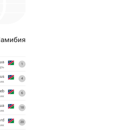
амибия
pua
1
арь
rus
4
ник
aeb
6
ник
kua
18
ник
ard
20
ник