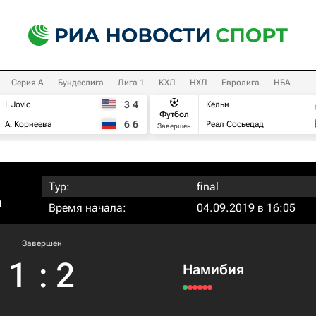
Серия А
Бундеслига
Лига 1
КХЛ
НХЛ
Евролига
НБА
3
4
I. Jovic
Кельн
Футбол
6
6
А. Корнеева
Реал Сосьедад
Завершен
Тур:
final
а
Время начала:
04.09.2019 в 16:05
Завершен
1
:
2
Намибия