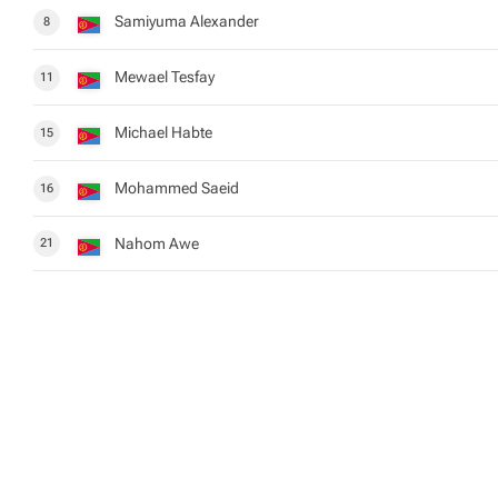
Samiyuma Alexander
8
Mewael Tesfay
11
Michael Habte
15
Mohammed Saeid
16
Nahom Awe
21