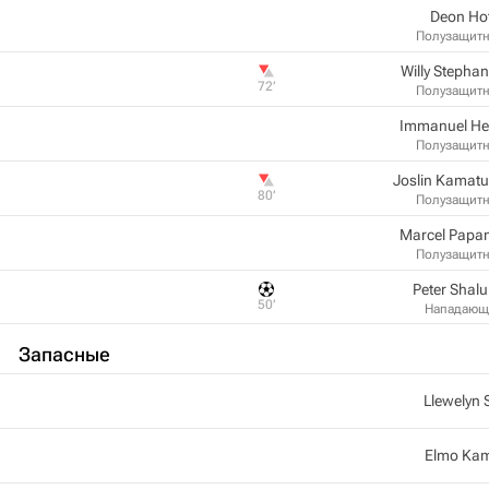
Deon Ho
Полузащит
Willy Stepha
72‎’‎
Полузащит
Immanuel He
Полузащит
Joslin Kamat
80‎’‎
Полузащит
Marcel Pap
Полузащит
Peter Shalul
50‎’‎
Нападающ
Запасные
Llewelyn 
Elmo Ka