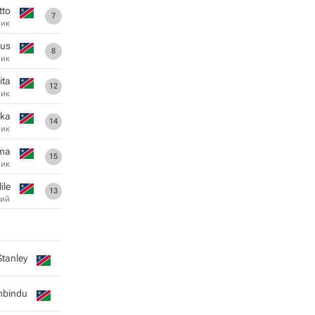
tto
7
ник
nus
8
ник
ita
12
ник
uka
14
ник
ama
15
ник
ile
13
ий
Stanley
mbindu