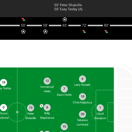
50‎’‎
Peter Shalulile
58‎’‎
Esey Tesfay
(А)
50‎’‎
58‎’‎
65‎’‎
72‎’‎
80‎’‎
6
12
18
Larry Horaeb
Immanuel
ey Tesfay
7
Heita
Deon Hotto
18
Chris Katjiukua
0
8
13
1
Энок
Willy
Peter
Lloyd
20
Гойтом
Stephanus
Shalulile
Kazapua
Teberius
Lombard
15