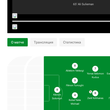
65‎’‎
Ali Sulieman
О матче
Трансляция
Статистика
0
7
Ablelom Teklezgi
Yonas Selomon
Es
Kudus
3
Filmon Tumzghi
0
0
Kibrom
4
Zerit Yohhanes
Solomun
Robel Tekle
Michael