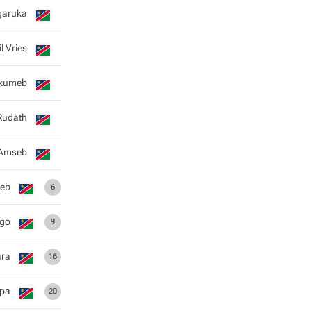
garuka
il Vries
ukumeb
Rudath
 Amseb
aeb
6
ngo
9
ara
16
ipa
20