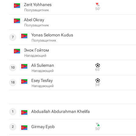
Zerit Yohhanes
50‎’‎
Полузащитник
Abel Okray
Полузащитник
Yonas Selomon Kudus
7
Полузащитник
Энок Гойтом
Нападающий
Ali Sulieman
10
65‎’‎
Нападающий
Esey Tesfay
18
58‎’‎
Нападающий
Abduallah Abdurahman Khelifa
1
Girmay Eyob
2
50‎’‎