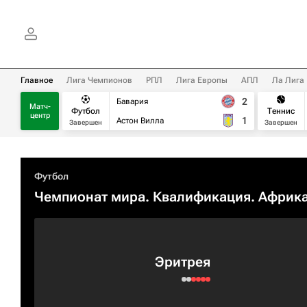
Главное
Лига Чемпионов
РПЛ
Лига Европы
АПЛ
Ла Лига
2
Бавария
Матч-
Футбол
Теннис
центр
1
Астон Вилла
Завершен
Завершен
Футбол
Чемпионат мира. Квалификация. Африк
Эритрея