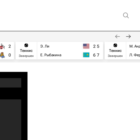
2
2
5
Э. Ли
М. Ан
Теннис
Теннис
0
6
7
Е. Рыбакина
Л. Фе
Завершен
Завершен