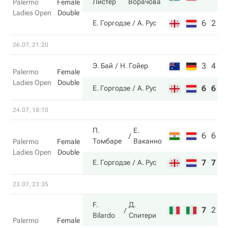
Листер
Ворачова
Palermo
Female
Ladies Open
Double
6
2
Е. Горгодзе
А. Рус
26.07, 21:20
3
4
Э. Бай
Н. Гойер
Palermo
Female
Ladies Open
Double
6
6
Е. Горгодзе
А. Рус
24.07, 18:10
П.
Е.
6
6
Томбаре
Ваканно
Palermo
Female
Ladies Open
Double
7
7
Е. Горгодзе
А. Рус
23.07, 23:35
F.
Д.
7
2
1
Bilardo
Спитери
Palermo
Female