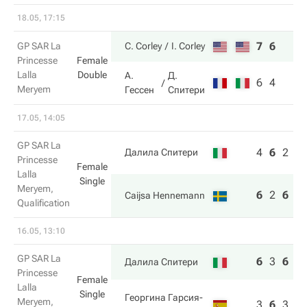
18.05, 17:15
7
6
GP SAR La
C. Corley
I. Corley
Princesse
Female
Lalla
Double
А.
Д.
6
4
Meryem
Гессен
Спитери
17.05, 14:05
GP SAR La
4
6
2
Далила Спитери
Princesse
Female
Lalla
Single
Meryem,
6
2
6
Caijsa Hennemann
Qualification
16.05, 13:10
GP SAR La
6
3
6
Далила Спитери
Princesse
Female
Lalla
Single
Георгина Гарсия-
Meryem,
3
6
3