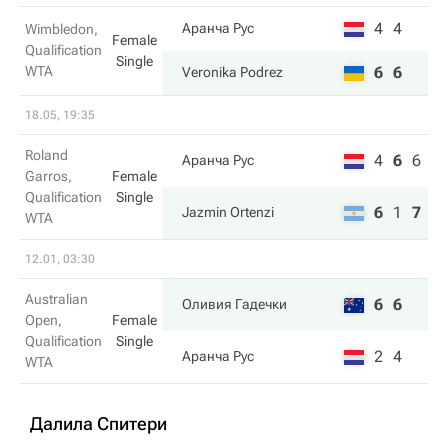
4
4
Аранча Рус
Wimbledon,
Female
Qualification
Single
WTA
6
6
Veronika Podrez
18.05, 19:35
Roland
4
6
6
Аранча Рус
Garros,
Female
Qualification
Single
6
1
7
Jazmin Ortenzi
WTA
12.01, 03:30
Australian
6
6
Оливия Гадечки
Open,
Female
Qualification
Single
2
4
Аранча Рус
WTA
Далила Спитери