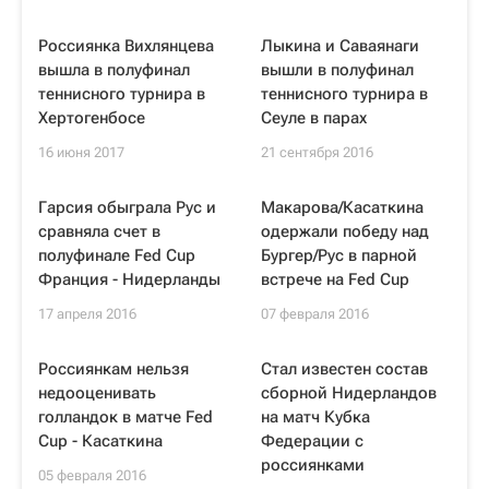
Россиянка Вихлянцева
Лыкина и Саваянаги
вышла в полуфинал
вышли в полуфинал
теннисного турнира в
теннисного турнира в
Хертогенбосе
Сеуле в парах
16 июня 2017
21 сентября 2016
Гарсия обыграла Рус и
Макарова/Касаткина
сравняла счет в
одержали победу над
полуфинале Fed Cup
Бургер/Рус в парной
Франция - Нидерланды
встрече на Fed Cup
17 апреля 2016
07 февраля 2016
Россиянкам нельзя
Стал известен состав
недооценивать
сборной Нидерландов
голландок в матче Fed
на матч Кубка
Cup - Касаткина
Федерации с
россиянками
05 февраля 2016