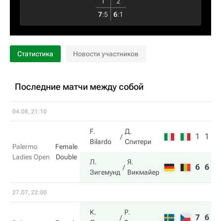
1
2
7
:
5
6
:
1
Статистика
Новости участников
Последние матчи между собой
04.08, 21:10
F.
Д.
1
1
Bilardo
Спитери
Palermo
Female
Ladies Open
Double
Л.
Я.
6
6
Зигемунд
Викмайер
27.07, 22:00
К.
Р.
7
6