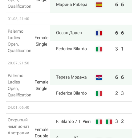
6
6
Марина Рибера
Qualification
01.08, 21:40
Palermo
6
6
Осеан Доден
Ladies
Female
Open,
Single
3
1
Federica Bilardo
Qualification
20.07, 21:50
Palermo
6
6
Тереза Мрдежа
Ladies
Female
Open,
Single
2
3
Federica Bilardo
Qualification
24.01, 06:40
Открытый
3
2
F. Bilardo
T. Pieri
чемпионат
Female
Австралии
Double
A.
Ю.