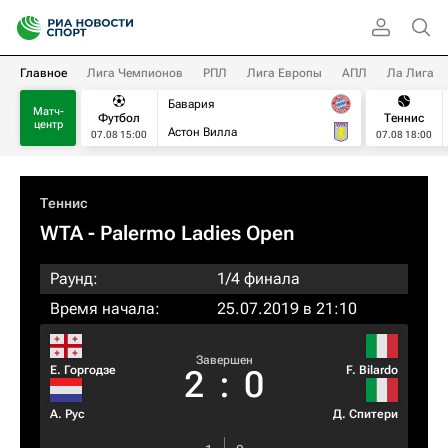
Главное
Лига Чемпионов
РПЛ
Лига Европы
АПЛ
Ла Лига
Бавария
Матч-
Футбол
Теннис
центр
Астон Вилла
07.08 15:00
07.08 18:00
Теннис
WTA
- Palermo Ladies Open
Раунд:
1/4 финала
Время начала:
25.07.2019 в 21:10
Завершен
Е. Горгодзе
F. Bilardo
2
:
0
А. Рус
Д. Спитери