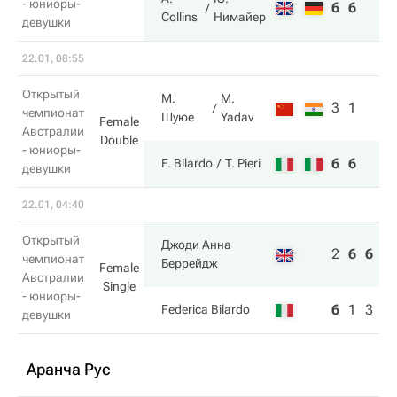
- юниоры-
6
6
Collins
Нимайер
девушки
22.01, 08:55
Открытый
М.
M.
3
1
чемпионат
Шуюе
Yadav
Female
Австралии
Double
- юниоры-
6
6
F. Bilardo
T. Pieri
девушки
22.01, 04:40
Открытый
Джоди Анна
2
6
6
чемпионат
Беррейдж
Female
Австралии
Single
- юниоры-
6
1
3
Federica Bilardo
девушки
Аранча Рус