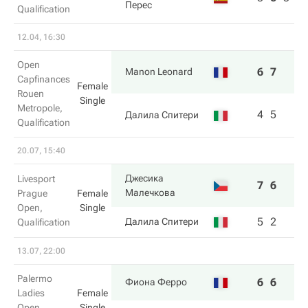
Перес
Qualification
12.04, 16:30
Open
6
7
Manon Leonard
Capfinances
Female
Rouen
Single
Metropole,
4
5
Далила Спитери
Qualification
20.07, 15:40
Джесика
Livesport
7
6
Малечкова
Prague
Female
Open,
Single
5
2
Далила Спитери
Qualification
13.07, 22:00
Palermo
6
6
Фиона Ферро
Ladies
Female
Open,
Single