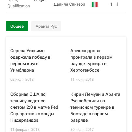
1
1
Далила Спитери
Qualification
Общее
Аранта Рус
Серена Уильямс
Александрова
одержала победу в
проиграла в первом
первом круге
раунде турнира в
Уимблдона
Хертогенбосе
02 июля 2018
11 июня 2018
Сборная США по
Кирин Лемуан и Аранта
теннису ведет со
Рус победили на
счетом 2:0 в матче Fed
теннисном турнире в
Cup против команды
Бостаде в парном
Нидерландов
разряде
11 февраля 2018
30 июля 2017