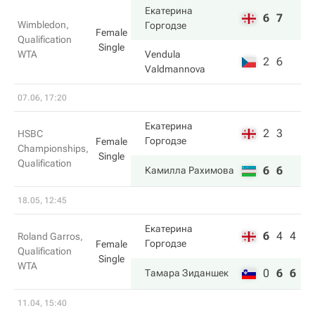
Екатерина
6
7
Wimbledon,
Горгодзе
Female
Qualification
Single
WTA
Vendula
2
6
Valdmannova
07.06, 17:20
Екатерина
2
3
HSBC
Горгодзе
Female
Championships,
Single
Qualification
6
6
Камилла Рахимова
18.05, 12:45
Екатерина
6
4
4
Roland Garros,
Горгодзе
Female
Qualification
Single
WTA
0
6
6
Тамара Зиданшек
11.04, 15:40