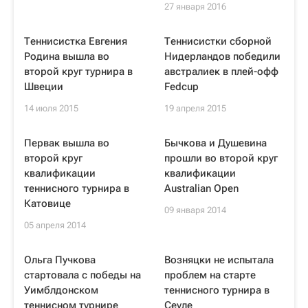
27 января 2016
Теннисистка Евгения
Теннисистки сборной
Родина вышла во
Нидерландов победили
второй круг турнира в
австралиек в плей-офф
Швеции
Fedcup
14 июля 2015
19 апреля 2015
Первак вышла во
Бычкова и Душевина
второй круг
прошли во второй круг
квалификации
квалификации
теннисного турнира в
Australian Open
Катовице
09 января 2014
05 апреля 2014
Ольга Пучкова
Возняцки не испытала
стартовала с победы на
проблем на старте
Уимблдонском
теннисного турнира в
теннисном турнире
Сеуле