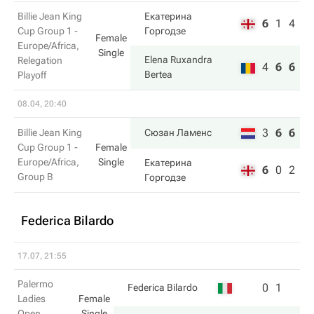
Billie Jean King
Екатерина
6
1
4
Cup Group 1 -
Горгодзе
Female
Europe/Africa,
Single
Elena Ruxandra
Relegation
4
6
6
Bertea
Playoff
08.04, 20:40
3
6
6
Billie Jean King
Сюзан Ламенс
Cup Group 1 -
Female
Europe/Africa,
Single
Екатерина
6
0
2
Group B
Горгодзе
Federica Bilardo
17.07, 21:55
Palermo
0
1
Federica Bilardo
Ladies
Female
Open,
Single