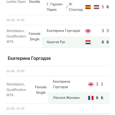
Ladies Open
Double
Г. Гарсия-
Ф.
5
6
8
Перес
Столлар
26.06, 16:00
3
3
Екатерина Горгодзе
Wimbledon,
Female
Qualification
Single
WTA
6
6
Аранча Рус
Екатерина Горгодзе
24.06, 19:00
Екатерина
3
2
Wimbledon,
Горгодзе
Female
Qualification
Single
WTA
6
6
Леолия Жанжан
23.06, 16:20