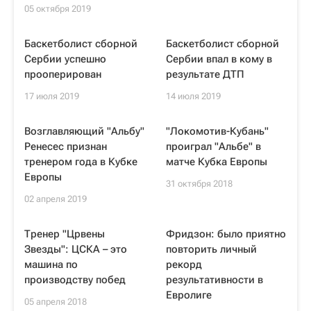
05 октября 2019
Баскетболист сборной
Баскетболист сборной
Сербии успешно
Сербии впал в кому в
прооперирован
результате ДТП
17 июля 2019
14 июля 2019
Возглавляющий "Альбу"
"Локомотив-Кубань"
Ренесес признан
проиграл "Альбе" в
тренером года в Кубке
матче Кубка Европы
Европы
31 октября 2018
02 апреля 2019
Тренер "Црвены
Фридзон: было приятно
Звезды": ЦСКА – это
повторить личный
машина по
рекорд
производству побед
результативности в
Евролиге
05 апреля 2018