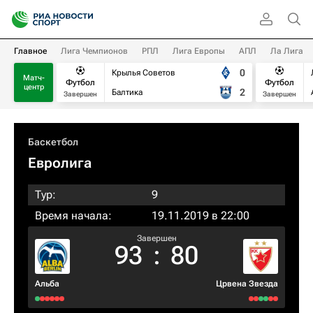
Главное
Лига Чемпионов
РПЛ
Лига Европы
АПЛ
Ла Лига
0
Крылья Советов
Матч-
Футбол
Футбол
центр
2
Балтика
Завершен
Завершен
Баскетбол
Евролига
Тур:
9
Время начала:
19.11.2019 в 22:00
Завершен
93
:
80
Альба
Црвена Звезда