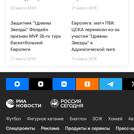
22 марта 2018
21 марта 2018
Защитник "Црвены
Евролига: матч ПБК
Звезды" Фелдейн
ЦСКА перенесен из-за
признан MVP 26-го тура
участия "Црвены
баскетбольной
Звезды" в
Евролиги
Адриатической лиге
17 марта 2018
13 марта 2018
Футбол
Фигурное катание
Биатлон
ЗОЖ
Хоккей
Ав
Спецпроекты
Реклама
Продукты и сервисы
Пресс-ц