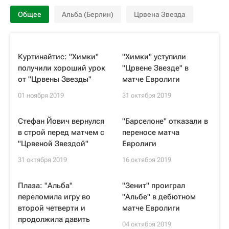
Общее
Альба (Берлин)
Црвена Звезда
Куртинайтис: "Химки"
"Химки" уступили
получили хороший урок
"Црвене Звезде" в
от "Црвены Звезды"
матче Евролиги
01 ноября 2019
31 октября 2019
Стефан Йович вернулся
"Барселоне" отказали в
в строй перед матчем с
переносе матча
"Црвеной Звездой"
Евролиги
31 октября 2019
16 октября 2019
Плаза: "Альба"
"Зенит" проиграл
переломила игру во
"Альбе" в дебютном
второй четверти и
матче Евролиги
продолжила давить
04 октября 2019