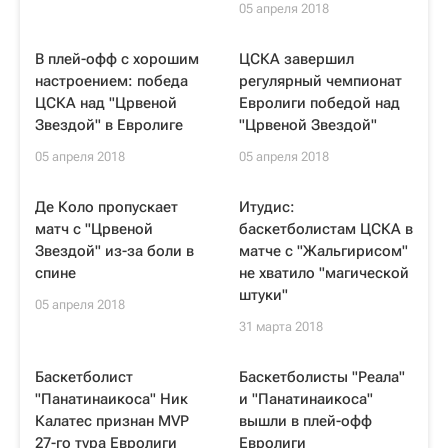
05 апреля 2018
В плей-офф с хорошим
ЦСКА завершил
настроением: победа
регулярный чемпионат
ЦСКА над "Црвеной
Евролиги победой над
Звездой" в Евролиге
"Црвеной Звездой"
05 апреля 2018
05 апреля 2018
Де Коло пропускает
Итудис:
матч с "Црвеной
баскетболистам ЦСКА в
Звездой" из-за боли в
матче с "Жальгирисом"
спине
не хватило "магической
штуки"
05 апреля 2018
31 марта 2018
Баскетболист
Баскетболисты "Реала"
"Панатинаикоса" Ник
и "Панатинаикоса"
Калатес признан MVP
вышли в плей-офф
27-го тура Евролиги
Евролиги