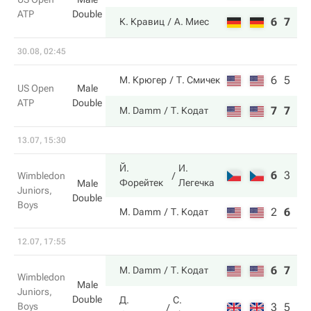
ATP
Double
6
7
К. Кравиц
А. Миес
30.08, 02:45
6
5
М. Крюгер
Т. Смичек
US Open
Male
ATP
Double
7
7
M. Damm
Т. Кодат
13.07, 15:30
Й.
И.
6
3
6
Wimbledon
Форейтек
Легечка
Male
Juniors,
Double
Boys
2
6
3
M. Damm
Т. Кодат
12.07, 17:55
6
7
M. Damm
Т. Кодат
Wimbledon
Male
Juniors,
Double
Д.
C.
Boys
3
5