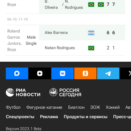
B.
N.
7
7
Boys
Oliveira
Rodrigues
06.10, 11:10
Roland
6
6
Alex Barrena
Garros
Male
Juniors,
Single
2
1
Natan Rodrigues
Boys
Футбол
Фигурное катание
Биатлон
ЗОЖ
Хоккей
Ав
Спецпроекты
Реклама
Продукты и сервисы
Пресс-ц
Версия 2023.1 Beta