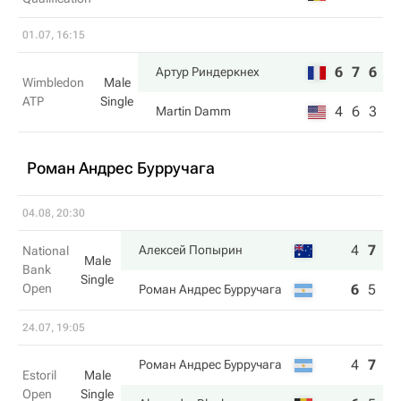
01.07, 16:15
6
7
6
Артур Риндеркнех
Wimbledon
Male
ATP
Single
4
6
3
Martin Damm
Роман Андрес Бурручага
04.08, 20:30
4
7
6
Алексей Попырин
National
Male
Bank
Single
Open
6
5
3
Роман Андрес Бурручага
24.07, 19:05
4
7
4
Роман Андрес Бурручага
Estoril
Male
Open
Single