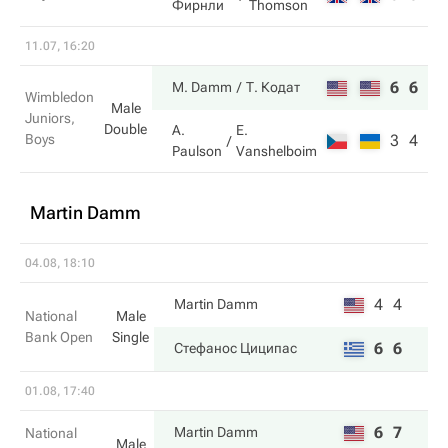
Фирнли
Thomson
11.07, 16:20
6
6
M. Damm
Т. Кодат
Wimbledon
Male
Juniors,
Double
A.
E.
Boys
3
4
Paulson
Vanshelboim
Martin Damm
04.08, 18:10
4
4
Martin Damm
National
Male
Bank Open
Single
6
6
Стефанос Циципас
01.08, 17:40
6
7
Martin Damm
National
Male