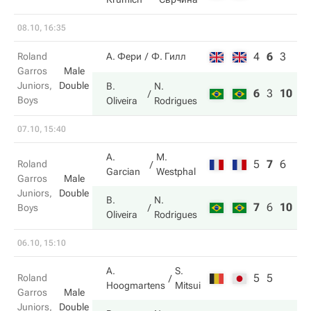
08.10, 16:35
4
6
3
Roland
А. Фери
Ф. Гилл
Garros
Male
Juniors,
Double
B.
N.
6
3
10
Boys
Oliveira
Rodrigues
07.10, 15:40
A.
M.
5
7
6
Roland
Garcian
Westphal
Garros
Male
Juniors,
Double
B.
N.
7
6
10
Boys
Oliveira
Rodrigues
06.10, 15:10
A.
S.
5
5
Roland
Hoogmartens
Mitsui
Garros
Male
Juniors,
Double