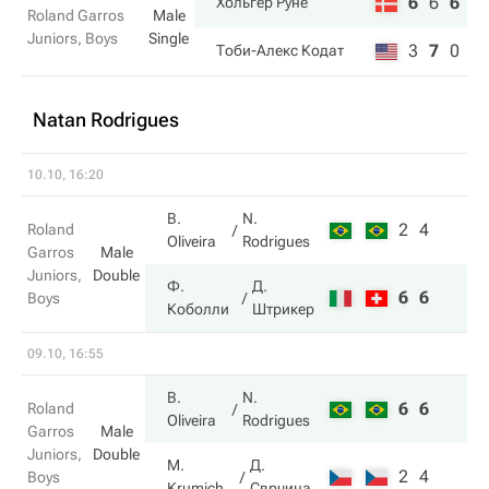
6
6
6
Хольгер Руне
Roland Garros
Male
Juniors, Boys
Single
3
7
0
Тоби-Алекс Кодат
Natan Rodrigues
10.10, 16:20
B.
N.
2
4
Roland
Oliveira
Rodrigues
Garros
Male
Juniors,
Double
Ф.
Д.
6
6
Boys
Коболли
Штрикер
09.10, 16:55
B.
N.
6
6
Roland
Oliveira
Rodrigues
Garros
Male
Juniors,
Double
M.
Д.
2
4
Boys
Krumich
Сврчина