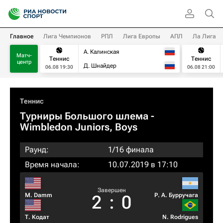
Главное
Лига Чемпионов
РПЛ
Лига Европы
АПЛ
Ла Лига
А. Калинская
Матч-
Теннис
Теннис
центр
Д. Шнайдер
06.08 19:30
06.08 21:00
Теннис
Турниры Большого шлема
-
Wimbledon Juniors, Boys
Раунд:
1/16 финала
Время начала:
10.07.2019 в 17:10
Завершен
M. Damm
Р. А. Бурручага
2
:
0
Т. Кодат
N. Rodrigues