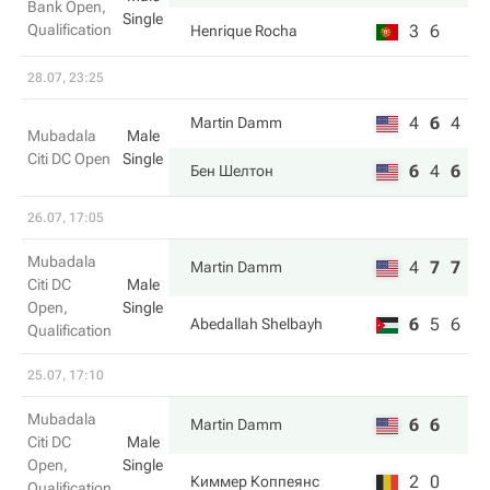
Bank Open,
Single
Qualification
3
6
Henrique Rocha
28.07, 23:25
4
6
4
Martin Damm
Mubadala
Male
Citi DC Open
Single
6
4
6
Бен Шелтон
26.07, 17:05
Mubadala
4
7
7
Martin Damm
Citi DC
Male
Open,
Single
6
5
6
Abedallah Shelbayh
Qualification
25.07, 17:10
Mubadala
6
6
Martin Damm
Citi DC
Male
Open,
Single
2
0
Киммер Коппеянс
Qualification