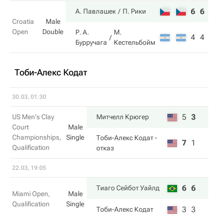
6
6
А. Павлашек
П. Рики
Croatia
Male
Open
Double
Р. А.
М.
4
4
Бурручага
Кестельбойм
Тоби-Алекс Кодат
30.03, 01:30
5
3
US Men's Clay
Митчелл Крюгер
Court
Male
Championships,
Single
Тоби-Алекс Кодат
-
7
1
Qualification
отказ
22.03, 19:05
6
6
Тиаго Сейбот Уайлд
Miami Open,
Male
Qualification
Single
3
3
Тоби-Алекс Кодат