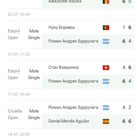
6
5
6
Alexander Blockx
22.07, 16:40
1
6
3
Нуну Боржеш
Estoril
Male
Open
Single
6
4
6
Роман Андрес Бурручага
21.07, 17:25
4
6
3
Стэн Вавринка
Estoril
Male
Open
Single
6
4
6
Роман Андрес Бурручага
17.07, 19:40
4
2
Роман Андрес Бурручага
Croatia
Male
Open
Single
6
6
Daniel Merida Aguilar
16.07, 23:05