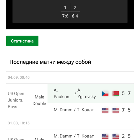
1
2
7
:
6
6
:
4
Статистика
Последние матчи между собой
04.09, 00:40
A.
A.
5
7
10
US Open
Paulson
Zgirovsky
Male
Juniors,
Double
Boys
7
5
6
M. Damm
Т. Кодат
31.08, 18:15
2
5
M. Damm
Т. Кодат
US Open
Male