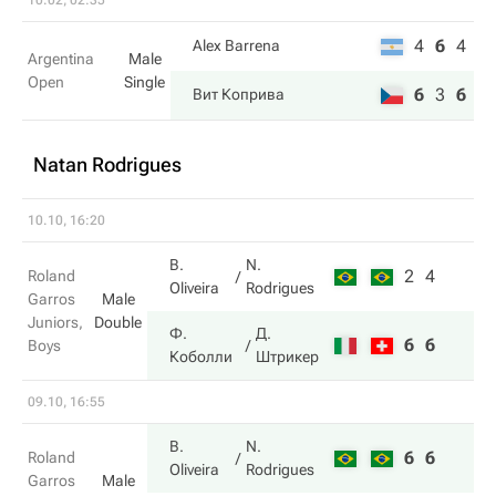
10.02, 02:35
4
6
4
Alex Barrena
Argentina
Male
Open
Single
6
3
6
Вит Коприва
Natan Rodrigues
10.10, 16:20
B.
N.
2
4
Roland
Oliveira
Rodrigues
Garros
Male
Juniors,
Double
Ф.
Д.
6
6
Boys
Коболли
Штрикер
09.10, 16:55
B.
N.
6
6
Roland
Oliveira
Rodrigues
Garros
Male