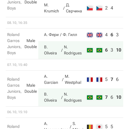
Juniors,
Double
M.
Д.
2
4
Boys
Krumich
Сврчина
08.10, 16:35
4
6
3
Roland
А. Фери
Ф. Гилл
Garros
Male
Juniors,
Double
B.
N.
6
3
10
Boys
Oliveira
Rodrigues
07.10, 15:40
A.
M.
5
7
6
Roland
Garcian
Westphal
Garros
Male
Juniors,
Double
B.
N.
7
6
10
Boys
Oliveira
Rodrigues
06.10, 15:10
A.
S.
5
5
Roland