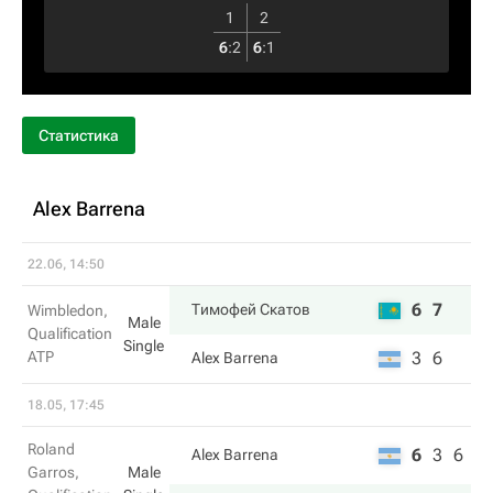
1
2
6
:
2
6
:
1
Статистика
Alex Barrena
22.06, 14:50
6
7
Тимофей Скатов
Wimbledon,
Male
Qualification
Single
ATP
3
6
Alex Barrena
18.05, 17:45
Roland
6
3
6
Alex Barrena
Garros,
Male