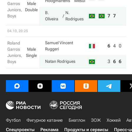
Hoogmartens
Mitsui
Garros
Male
Juniors,
Double
B.
N.
7
7
Boys
Oliveira
Rodrigues
04.10, 20:25
Samuel Vincent
Roland
6
4
0
Ruggeri
Garros
Male
Juniors,
Single
3
6
6
Natan Rodrigues
Boys
Футбол
Фигурное катание
Биатлон
ЗОЖ
Хоккей
Ав
Спецпроекты
Реклама
Продукты и сервисы
Пресс-ц