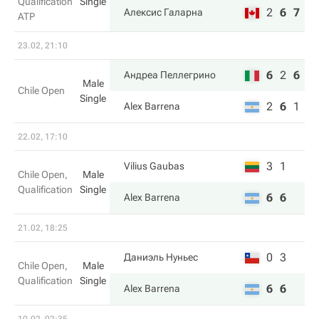
Qualification
Single
2
6
7
Алексис Галарна
ATP
23.02, 21:10
6
2
6
Андреа Пеллегрино
Male
Chile Open
Single
2
6
1
Alex Barrena
22.02, 17:10
3
1
Vilius Gaubas
Chile Open,
Male
Qualification
Single
6
6
Alex Barrena
21.02, 18:25
0
3
Даниэль Нуньес
Chile Open,
Male
Qualification
Single
6
6
Alex Barrena