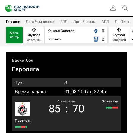
Главное
Лига Чемпионов
РПЛ
Лига Европы
АПЛ
Ла Лига
0
Крылья Советов
Матч-
Футбол
Футбол
центр
2
Балтика
Завершен
Завершен
Баскетбол
Евролига
Тур:
3
Время начала:
01.03.2007 в 22:45
Завершен
Ховентуд
85
:
70
Партизан