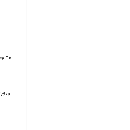
рг" в
Кубка