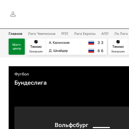
Главное
Лига Чемпионов
РПЛ
Лига Европы
АПЛ
Ла Лига
3
3
А. Калинская
Матч-
Теннис
Теннис
центр
6
6
Д. Шнайдер
Завершен
Завершен
Футбол
Бундеслига
Вольфсбург