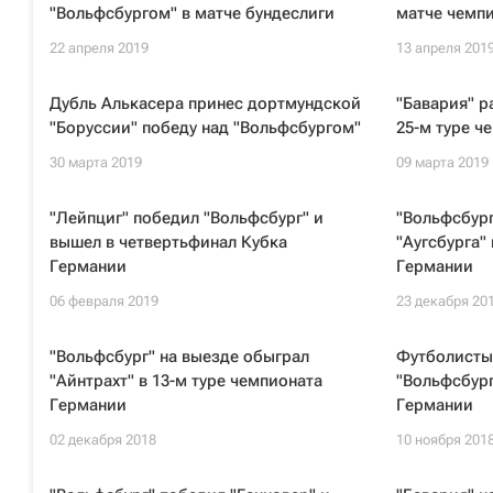
"Вольфсбургом" в матче бундеслиги
матче чемп
22 апреля 2019
13 апреля 201
Дубль Алькасера принес дортмундской
"Бавария" р
"Боруссии" победу над "Вольфсбургом"
25-м туре ч
30 марта 2019
09 марта 2019
"Лейпциг" победил "Вольфсбург" и
"Вольфсбург
вышел в четвертьфинал Кубка
"Аугсбурга"
Германии
Германии
06 февраля 2019
23 декабря 20
"Вольфсбург" на выезде обыграл
Футболисты
"Айнтрахт" в 13-м туре чемпионата
"Вольфсбург
Германии
Германии
02 декабря 2018
10 ноября 201