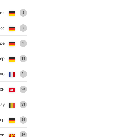
бих
3
ссе
7
де
9
лер
18
лло
21
ири
28
нау
33
ер
35
ов
39