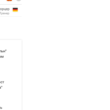
лорцер
Тренер
льн"
ым
ост
а"
ть