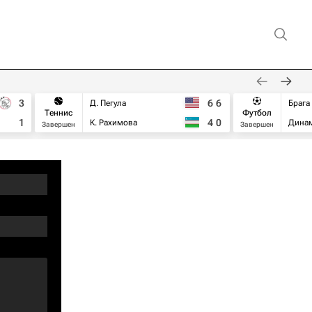
3
6
6
Д. Пегула
Брага
Теннис
Футбол
1
4
0
К. Рахимова
Дина
Завершен
Завершен