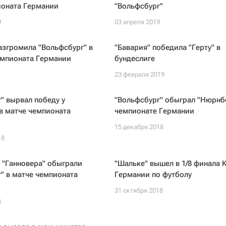
ионата Германии
"Вольфсбург"
9
03 апреля 2019
азгромила "Вольфсбург" в
"Бавария" победила "Герту" в
емпионата Германии
бундеслиге
23 февраля 2019
" вырвал победу у
"Вольфсбург" обыграл "Нюрнбе
 в матче чемпионата
чемпионате Германии
15 декабря 2018
18
 "Ганновера" обыграли
"Шальке" вышел в 1/8 финала 
" в матче чемпионата
Германии по футболу
31 октября 2018
8