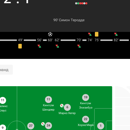
90‎’‎
Симон Теродде
49‎’‎
56‎’‎
60‎’‎
62‎’‎
70‎’‎
74‎’‎
75‎’‎
82‎’‎
манд
19
11
11
Кингсли
Кингсли
еликс
6
Эхизибуэ
Шиндлер
Клаус
Марко Хегер
22
Хорхе Мере
24
27
1
9