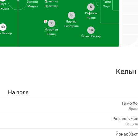
Доминик
Антони
Тимо
Ваут
Дрекслер
Модест
Хорн
5
гхорст
Рафаэль
8
Чихос
Биргер
30
Верстрате
40
Флориан
14
н Виктор
Кайнц
Йонас Хектор
Кельн
На поле
Тимо Хо
Врат
Рафаэль Чих
Защит
Йонас Хек