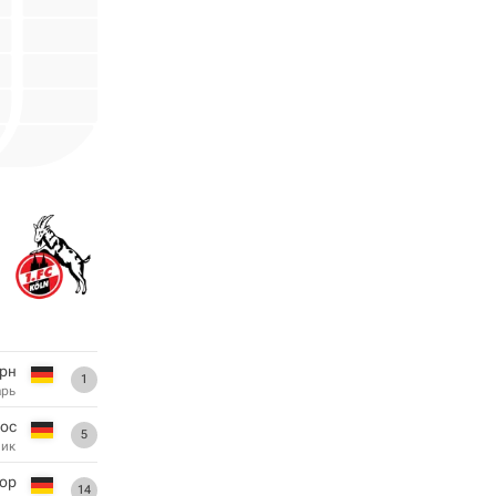
рн
1
арь
ос
5
ник
тор
14