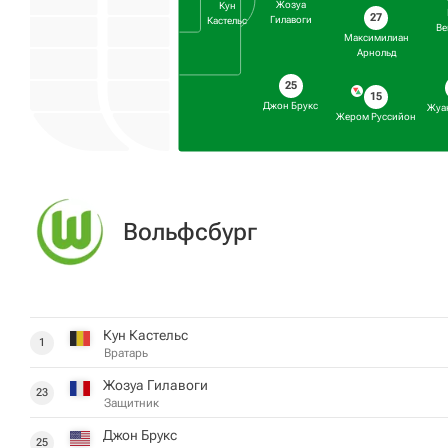
Жозуа
Кун
27
Гилавоги
Кастельс
Ве
Максимилиан
Арнольд
25
15
Джон Брукс
Жуа
Жером Руссийон
Вольфсбург
Кун Кастельс
1
Вратарь
Жозуа Гилавоги
23
Защитник
Джон Брукс
25