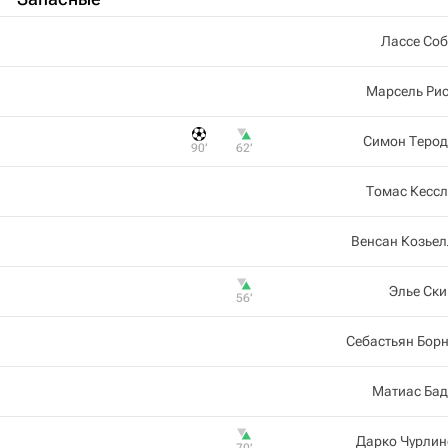
Лассе Со
Марсель Ри
Симон Терод
90‎’‎
62‎’‎
Томас Кесс
Венсан Козье
Элье Ск
56‎’‎
Себастьян Бор
Матиас Бад
Дарко Чурлин
70‎’‎