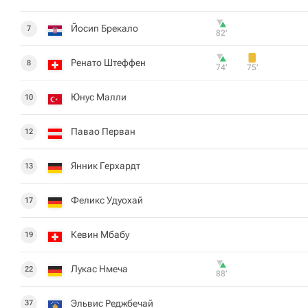
Йосип Брекало
7
82‎’‎
Ренато Штеффен
8
74‎’‎
75‎’‎
Юнус Малли
10
Павао Перван
12
Янник Герхардт
13
Феликс Удуохай
17
Кевин Мбабу
19
Лукас Нмеча
22
88‎’‎
Эльвис Реджбечай
37