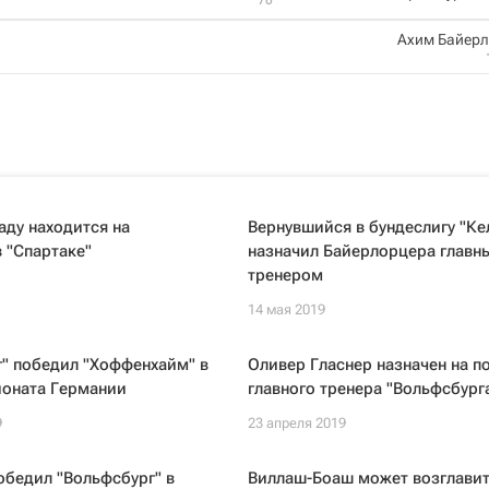
Ахим Байер
ду находится на
Вернувшийся в бундеслигу "Ке
 "Спартаке"
назначил Байерлорцера главн
тренером
14 мая 2019
" победил "Хоффенхайм" в
Оливер Гласнер назначен на п
ионата Германии
главного тренера "Вольфсбург
9
23 апреля 2019
обедил "Вольфсбург" в
Виллаш-Боаш может возглави