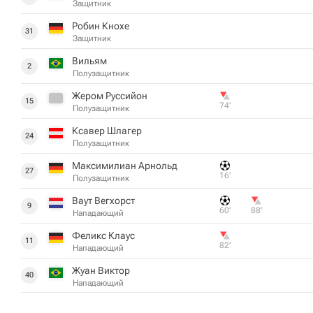
Защитник
Робин Кнохе
31
Защитник
Вильям
2
Полузащитник
Жером Руссийон
15
74‎’‎
Полузащитник
Ксавер Шлагер
24
Полузащитник
Максимилиан Арнольд
27
16‎’‎
Полузащитник
Ваут Вегхорст
9
60‎’‎
88‎’‎
Нападающий
Феликс Клаус
11
82‎’‎
Нападающий
Жуан Виктор
40
Нападающий