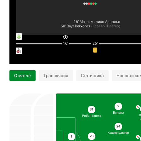
16‎’‎
Максимилиан Арнольд
60‎’‎
Ваут Вегхорст
(
Ксавер Шлагер
)
16‎’‎
26‎’‎
О матче
Трансляция
Статистика
Новости ко
2
31
Вильям
Ф
Робин Кнохе
24
Ксавер Шлагер
23
1