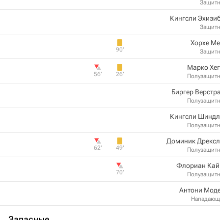
Защит
Кингсли Эхизи
Защит
Хорхе Ме
90‎’‎
Защит
Марко Хе
56‎’‎
26‎’‎
Полузащит
Биргер Верстр
Полузащит
Кингсли Шиндл
Полузащит
Доминик Дрексл
62‎’‎
49‎’‎
Полузащит
Флориан Кай
70‎’‎
Полузащит
Антони Моде
Нападающ
Запасные