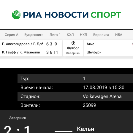
Серия А
Бундеслига
Лига 1
КХЛ
НХЛ
Евролига
НБА
6
3
9
Е. Александрова
Г. Дабровски
Аякс
Футбол
3
6
11
К. Гауфф
К. Макнейли
Шелбурн
Завершен
Тур:
1
Время начала:
17.08.2019 в 15:30
Стадион:
Volkswagen Arena
Зрители:
25099
Завершен
2
:
1
Кельн