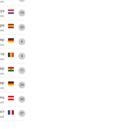
ник
буэ
19
ник
ре
22
ник
гер
6
ник
ате
8
ник
ер
11
ник
ер
24
ник
нц
30
ник
ст
27
ий