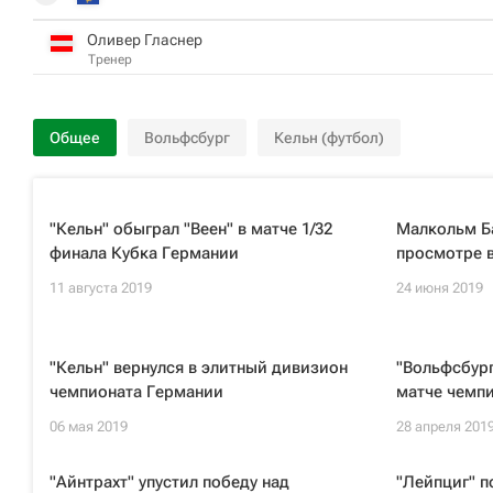
Оливер Гласнер
Тренер
Общее
Вольфсбург
Кельн (футбол)
"Кельн" обыграл "Веен" в матче 1/32
Малкольм Ба
финала Кубка Германии
просмотре в
11 августа 2019
24 июня 2019
"Кельн" вернулся в элитный дивизион
"Вольфсбург
чемпионата Германии
матче чемп
06 мая 2019
28 апреля 201
"Айнтрахт" упустил победу над
"Лейпциг" п