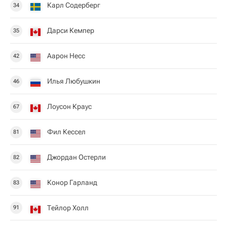
Карл Содерберг
34
Дарси Кемпер
35
Аарон Несс
42
Илья Любушкин
46
Лоусон Краус
67
Фил Кессел
81
Джордан Остерли
82
Конор Гарланд
83
Тейлор Холл
91