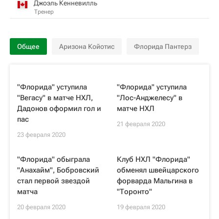
Джоэль Кенневилль
Тренер
Общее
Аризона Койотис
Флорида Пантерз
"Флорида" уступила
"Флорида" уступила
"Вегасу" в матче НХЛ,
"Лос-Анджелесу" в
Дадонов оформил гол и
матче НХЛ
пас
21 февраля 2020
23 февраля 2020
"Флорида" обыграла
Клуб НХЛ "Флорида"
"Анахайм", Бобровский
обменял швейцарского
стал первой звездой
форварда Мальгина в
матча
"Торонто"
20 февраля 2020
19 февраля 2020