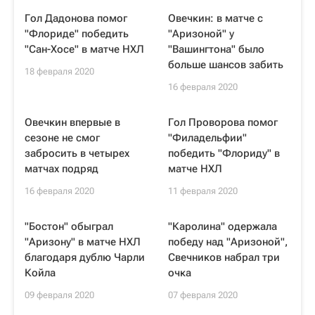
Гол Дадонова помог
Овечкин: в матче с
"Флориде" победить
"Аризоной" у
"Сан-Хосе" в матче НХЛ
"Вашингтона" было
больше шансов забить
18 февраля 2020
16 февраля 2020
Овечкин впервые в
Гол Проворова помог
сезоне не смог
"Филадельфии"
забросить в четырех
победить "Флориду" в
матчах подряд
матче НХЛ
16 февраля 2020
11 февраля 2020
"Бостон" обыграл
"Каролина" одержала
"Аризону" в матче НХЛ
победу над "Аризоной",
благодаря дублю Чарли
Свечников набрал три
Койла
очка
09 февраля 2020
07 февраля 2020