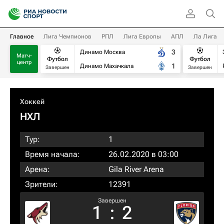
Главное
Лига Чемпионов
РПЛ
Лига Европы
АПЛ
Ла Лига
3
Динамо Москва
Матч-
Футбол
Футбол
центр
1
Динамо Махачкала
Завершен
Завершен
Хоккей
НХЛ
Тур:
1
Время начала:
26.02.2020 в 03:00
Арена:
Gila River Arena
Зрители:
12391
Завершен
1
:
2