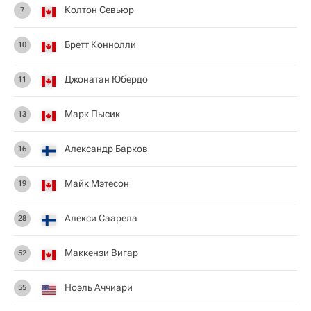
Колтон Севьюр
7
Бретт Коннолли
10
Джонатан Юбердо
11
Марк Пысик
13
Александр Барков
16
Майк Мэтесон
19
Алекси Саарела
28
Маккензи Вигар
52
Ноэль Аччиари
55