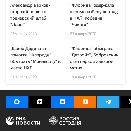
Александр Барков-
"Флорида" одержала
старший вошел в
шестую победу подряд
тренерский штаб
в НХЛ, победив
"Лады"
"Чикаго"
23 января 2020
22 января 2020
Шайба Дадонова
"Флорида" обыграла
помогла "Флориде"
"Детройт", Бобровский
обыграть "Миннесоту" в
стал первой звездой
матче НХЛ
матча
21 января 2020
19 января 2020