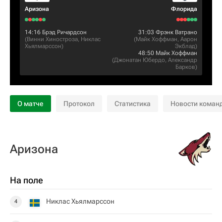
Аризона
Флорида
14:16
Брэд Ричардсон
31:03
Фрэнк Ватрано
(
Винни Хиностроза
,
Никлас
(
Майк Хоффман
,
Аарон
Хьялмарссон
)
Экблад
)
48:50
Майк Хоффман
(
Джонатан Юбердо
,
Александр
Барков
)
О матче
Протокол
Статистика
Новости коман
Аризона
На поле
Никлас Хьялмарссон
4