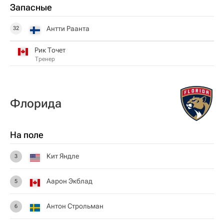
Запасные
Антти Раанта
32
Рик Точет
Тренер
Флорида
На поле
Кит Яндле
3
Аарон Экблад
5
Антон Строльман
6