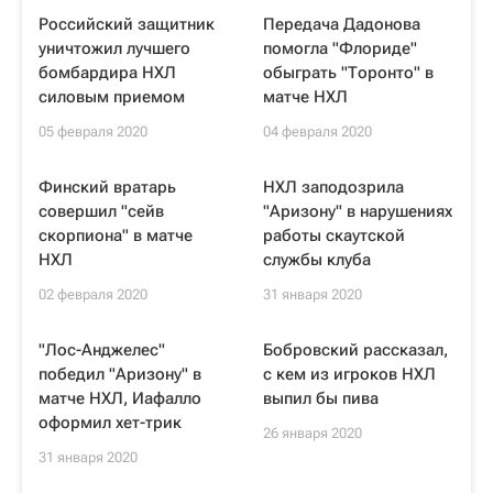
Российский защитник
Передача Дадонова
уничтожил лучшего
помогла "Флориде"
бомбардира НХЛ
обыграть "Торонто" в
силовым приемом
матче НХЛ
05 февраля 2020
04 февраля 2020
Финский вратарь
НХЛ заподозрила
совершил "сейв
"Аризону" в нарушениях
скорпиона" в матче
работы скаутской
НХЛ
службы клуба
02 февраля 2020
31 января 2020
"Лос-Анджелес"
Бобровский рассказал,
победил "Аризону" в
с кем из игроков НХЛ
матче НХЛ, Иафалло
выпил бы пива
оформил хет-трик
26 января 2020
31 января 2020