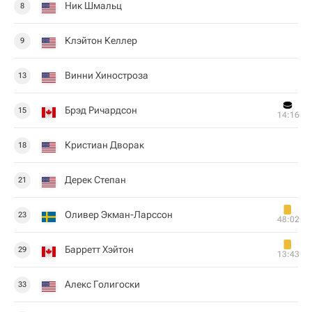
Ник Шмальц
8
Клэйтон Келлер
9
Винни Хиностроза
13
Брэд Ричардсон
15
14:16
Кристиан Дворак
18
Дерек Степан
21
Оливер Экман-Ларссон
23
48:02
Барретт Хэйтон
29
13:43
Алекс Голигоски
33