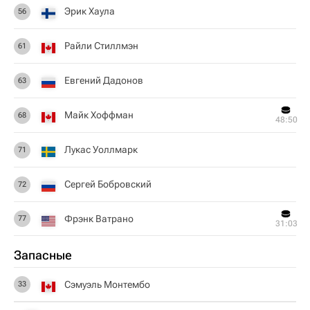
Эрик Хаула
56
Райли Стиллмэн
61
Евгений Дадонов
63
Майк Хоффман
68
48:50
Лукас Уоллмарк
71
Сергей Бобровский
72
Фрэнк Ватрано
77
31:03
Запасные
Сэмуэль Монтембо
33