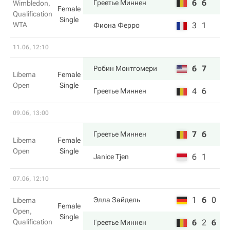
6
6
Греетье Миннен
Wimbledon,
Female
Qualification
Single
WTA
3
1
Фиона Ферро
11.06, 12:10
6
7
Робин Монтгомери
Libema
Female
Open
Single
4
6
Греетье Миннен
09.06, 13:00
7
6
Греетье Миннен
Libema
Female
Open
Single
6
1
Janice Tjen
07.06, 12:10
1
6
0
Элла Зайдель
Libema
Female
Open,
Single
Qualification
6
2
6
Греетье Миннен