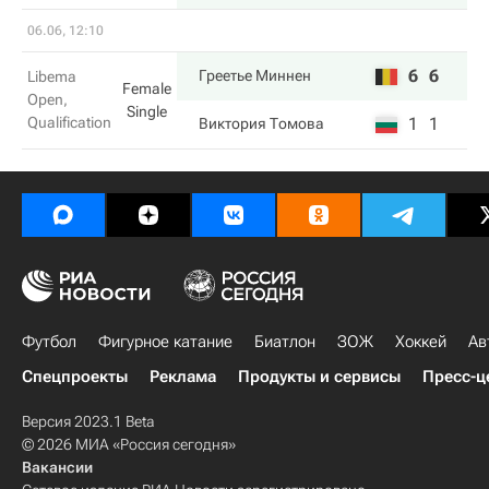
06.06, 12:10
6
6
Греетье Миннен
Libema
Female
Open,
Single
Qualification
1
1
Виктория Томова
Футбол
Фигурное катание
Биатлон
ЗОЖ
Хоккей
Ав
Спецпроекты
Реклама
Продукты и сервисы
Пресс-ц
Версия 2023.1 Beta
© 2026 МИА «Россия сегодня»
Вакансии