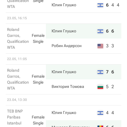
Qualification
Single
6
4
4
Юлия Глушко
WTA
23.05, 16:15
Roland
6
6
Юлия Глушко
Garros,
Female
Qualification
Single
3
3
Робин Андерсон
WTA
22.05, 11:05
Roland
7
6
Юлия Глушко
Garros,
Female
Qualification
Single
5
2
Виктория Томова
WTA
23.04, 13:30
TEB BNP
4
4
Юлия Глушко
Paribas
Female
Istanbul
Single