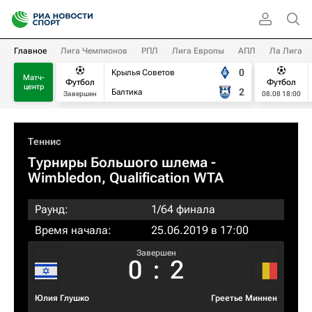
Главное
Лига Чемпионов
РПЛ
Лига Европы
АПЛ
Ла Лига
0
Крылья Советов
Матч-
Футбол
Футбол
центр
2
Балтика
Завершен
08.08 18:00
Теннис
Турниры Большого шлема
-
Wimbledon, Qualification WTA
Раунд:
1/64 финала
Время начала:
25.06.2019 в 17:00
Завершен
0
:
2
Юлия Глушко
Греетье Миннен