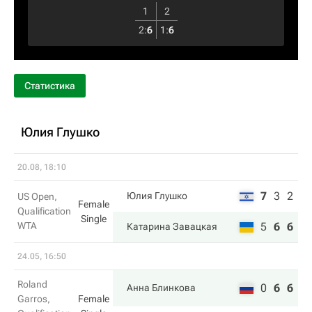
1
2
2
:
6
1
:
6
Статистика
Юлия Глушко
20.08, 18:10
7
3
2
Юлия Глушко
US Open,
Female
Qualification
Single
WTA
5
6
6
Катарина Завацкая
24.05, 16:50
Roland
0
6
6
Анна Блинкова
Garros,
Female