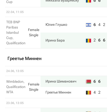
6
6
Михаэла Бузарнеску
Cup
22.04, 11:05
TEB BNP
6
4
2
Юлия Глушко
Paribas
Female
Istanbul
Single
Cup,
2
6
6
Ирина Бара
Qualification
Греетье Миннен
24.06, 13:05
6
6
Ирина Шиманович
Wimbledon,
Female
Qualification
Single
WTA
4
2
Греетье Миннен
23.06, 13:05