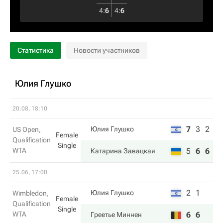
4
:
6
4
:
6
Статистика
Новости участников
Юлия Глушко
20.08, 18:10
7
3
2
Юлия Глушко
US Open,
Female
Qualification
Single
WTA
5
6
6
Катарина Завацкая
25.06, 17:00
2
1
Юлия Глушко
Wimbledon,
Female
Qualification
Single
WTA
6
6
Греетье Миннен