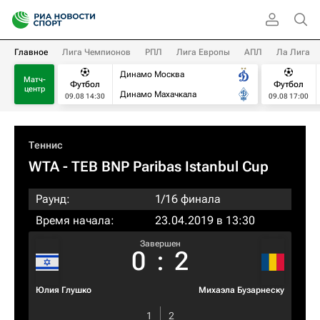
Главное
Лига Чемпионов
РПЛ
Лига Европы
АПЛ
Ла Лига
Динамо Москва
Матч-
Футбол
Футбол
центр
Динамо Махачкала
09.08 14:30
09.08 17:00
Теннис
WTA
- TEB BNP Paribas Istanbul Cup
Раунд:
1/16 финала
Время начала:
23.04.2019 в 13:30
Завершен
0
:
2
Юлия Глушко
Михаэла Бузарнеску
1
2