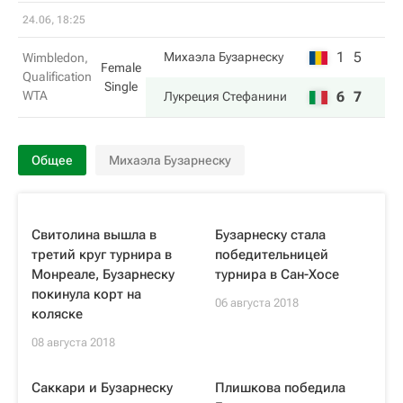
24.06, 18:25
1
5
Михаэла Бузарнеску
Wimbledon,
Female
Qualification
Single
WTA
6
7
Лукреция Стефанини
Общее
Михаэла Бузарнеску
Свитолина вышла в
Бузарнеску стала
третий круг турнира в
победительницей
Монреале, Бузарнеску
турнира в Сан-Хосе
покинула корт на
06 августа 2018
коляске
08 августа 2018
Саккари и Бузарнеску
Плишкова победила