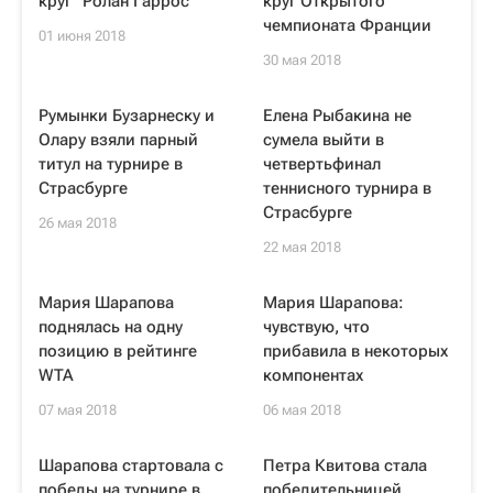
круг "Ролан Гаррос"
круг Открытого
чемпионата Франции
01 июня 2018
30 мая 2018
Румынки Бузарнеску и
Елена Рыбакина не
Олару взяли парный
сумела выйти в
титул на турнире в
четвертьфинал
Страсбурге
теннисного турнира в
Страсбурге
26 мая 2018
22 мая 2018
Мария Шарапова
Мария Шарапова:
поднялась на одну
чувствую, что
позицию в рейтинге
прибавила в некоторых
WTA
компонентах
07 мая 2018
06 мая 2018
Шарапова стартовала с
Петра Квитова стала
победы на турнире в
победительницей