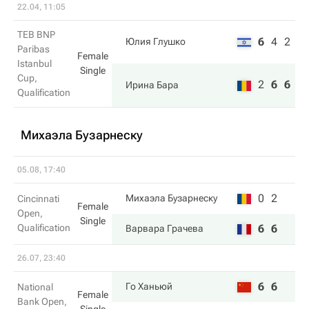
22.04, 11:05
TEB BNP
6
4
2
Юлия Глушко
Paribas
Female
Istanbul
Single
Cup,
2
6
6
Ирина Бара
Qualification
Михаэла Бузарнеску
05.08, 17:40
0
2
Михаэла Бузарнеску
Cincinnati
Female
Open,
Single
Qualification
6
6
Варвара Грачева
26.07, 23:40
6
6
Го Ханьюй
National
Female
Bank Open,