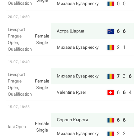
Single
Qualification
0
0
Михаэла Бузарнеску
20.07, 14:50
Livesport
6
6
Астра Шарма
Prague
Female
Open,
Single
2
1
Михаэла Бузарнеску
Qualification
19.07, 16:40
Livesport
7
3
6
Михаэла Бузарнеску
Prague
Female
Open,
Single
6
6
4
Valentina Ryser
Qualification
15.07, 18:55
6
6
Сорана Кырстя
Female
Iasi Open
Single
2
2
Михаэла Бузарнеску