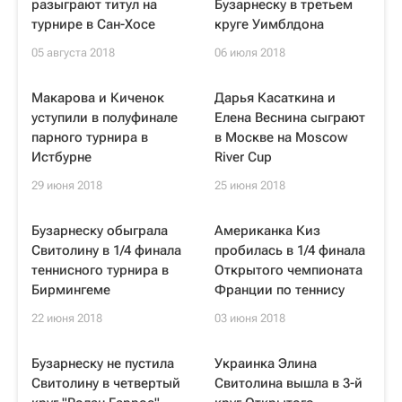
разыграют титул на
Бузарнеску в третьем
турнире в Сан-Хосе
круге Уимблдона
05 августа 2018
06 июля 2018
Макарова и Киченок
Дарья Касаткина и
уступили в полуфинале
Елена Веснина сыграют
парного турнира в
в Москве на Moscow
Истбурне
River Cup
29 июня 2018
25 июня 2018
Бузарнеску обыграла
Американка Киз
Свитолину в 1/4 финала
пробилась в 1/4 финала
теннисного турнира в
Открытого чемпионата
Бирмингеме
Франции по теннису
22 июня 2018
03 июня 2018
Бузарнеску не пустила
Украинка Элина
Свитолину в четвертый
Свитолина вышла в 3-й