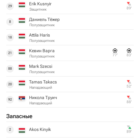
Erik Kusnyir
29
89‎’‎
Защитник
Даниель Тёжер
8
Полузащитник
Attila Haris
18
Полузащитник
Кевин Варга
21
77‎’‎
83‎’‎
Полузащитник
Mark Szecsi
88
Полузащитник
Tamas Takacs
20
52‎’‎
Нападающий
Никола Труич
92
88‎’‎
Нападающий
Запасные
Akos Kinyik
2
89‎’‎