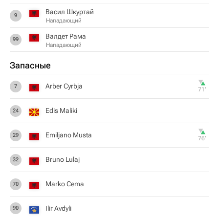
Васил Шкуртай
9
Нападающий
Валдет Рама
99
Нападающий
Запасные
Arber Cyrbja
7
71‎’‎
Edis Maliki
24
Emiljano Musta
29
76‎’‎
Bruno Lulaj
32
Marko Cema
70
Ilir Avdyli
90