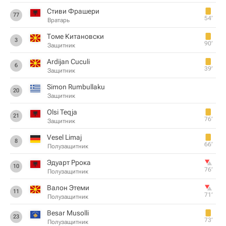
Стиви Фрашери
77
54‎’‎
Вратарь
Томе Китановски
3
90‎’‎
Защитник
Ardijan Cuculi
6
39‎’‎
Защитник
Simon Rumbullaku
20
Защитник
Olsi Teqja
21
76‎’‎
Защитник
Vesel Limaj
8
66‎’‎
Полузащитник
Эдуарт Ррока
10
76‎’‎
Полузащитник
Валон Этеми
11
71‎’‎
Полузащитник
Besar Musolli
23
73‎’‎
Полузащитник