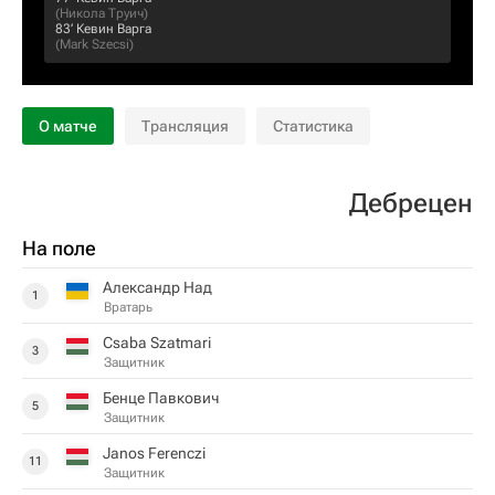
(
Никола Труич
)
83‎’‎
Кевин Варга
(
Mark Szecsi
)
О матче
Трансляция
Статистика
Дебрецен
На поле
Александр Над
1
Вратарь
Csaba Szatmari
3
Защитник
Бенце Павкович
5
Защитник
Janos Ferenczi
11
Защитник