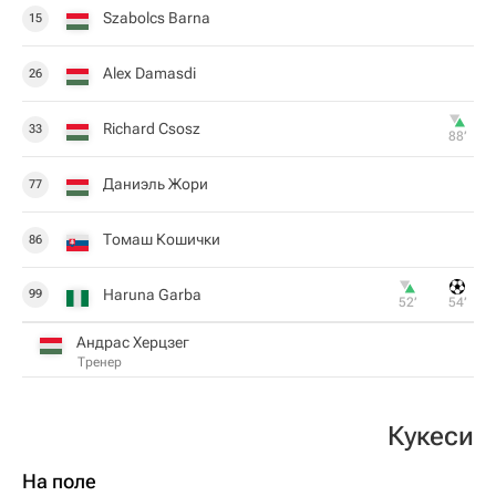
Szabolcs Barna
15
Alex Damasdi
26
Richard Csosz
33
88‎’‎
Даниэль Жори
77
Томаш Кошички
86
Haruna Garba
99
52‎’‎
54‎’‎
Андрас Херцзег
Тренер
Кукеси
На поле