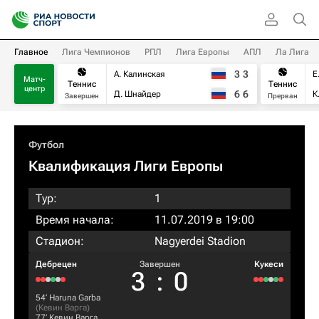
Главное
Лига Чемпионов
РПЛ
Лига Европы
АПЛ
Ла Лига
3
3
А. Калинская
Е
Матч-
Теннис
Теннис
центр
6
6
Д. Шнайдер
К
Завершен
Прерван
Футбол
Квалификация Лиги Европы
Тур:
1
Время начала:
11.07.2019 в 19:00
Стадион:
Nagyerdei Stadion
Дебрецен
Завершен
Кукеси
3
:
0
54‎’‎
Haruna Garba
(
Кевин Варга
)
77‎’‎
Кевин Варга