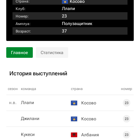
Косово
Страна:
Ллапи
Клуб:
23
Номер:
Полузащитник
Амплуа:
37
Возраст:
Главное
Статистика
История выступлений
сезон
команда
страна
номер
н.в.
Ллапи
Косово
23
Джилани
Косово
23
Кукеси
Албания
23