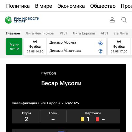
Политика
В мире
Экономика
Общество
Про
Главное
Лига Чемпионов
РПЛ
Лига Европы
АПЛ
Ла Лига
Динамо Москва
Матч-
Футбол
Футбол
центр
Динамо Махачкала
09.08 14:30
09.08 17:00
Футбол
Бесар Мусоли
Квалификация Лиги Европы
2024/2025
Игры
Голы
Карточки
2
–
1
–