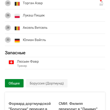
Торган Азар
23
88‎’‎
Лукаш Пищек
26
Аксель Витсель
28
Юлиан Вайгль
33
Запасные
Люсьен Фавр
Тренер
Общее
Боруссия (Дортмунд)
Форвард дортмундской
СМИ: Филипп
"Боруссии" перешел в
переходит в "Динамо"