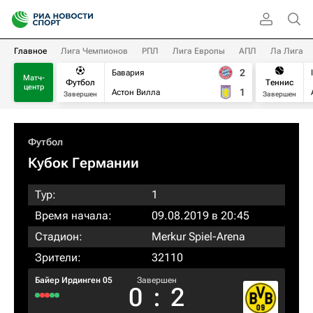
Главное
Лига Чемпионов
РПЛ
Лига Европы
АПЛ
Ла Лига
2
Бавария
Матч-
Футбол
Теннис
центр
1
Астон Вилла
Завершен
Завершен
Футбол
Кубок Германии
Тур:
1
Время начала:
09.08.2019 в 20:45
Стадион:
Merkur Spiel-Arena
Зрители:
32110
Байер Ирдинген 05
Завершен
0
:
2