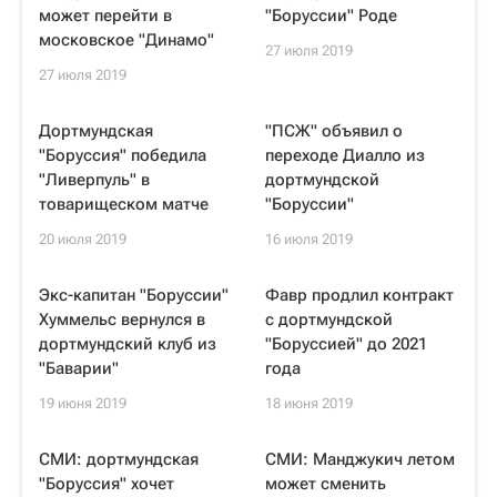
может перейти в
"Боруссии" Роде
московское "Динамо"
27 июля 2019
27 июля 2019
Дортмундская
"ПСЖ" объявил о
"Боруссия" победила
переходе Диалло из
"Ливерпуль" в
дортмундской
товарищеском матче
"Боруссии"
20 июля 2019
16 июля 2019
Экс-капитан "Боруссии"
Фавр продлил контракт
Хуммельс вернулся в
с дортмундской
дортмундский клуб из
"Боруссией" до 2021
"Баварии"
года
19 июня 2019
18 июня 2019
СМИ: дортмундская
СМИ: Манджукич летом
"Боруссия" хочет
может сменить