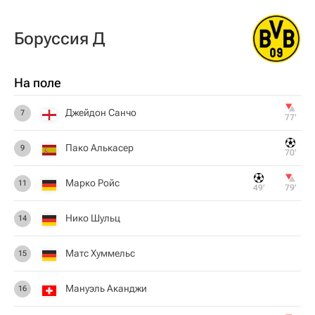
Боруссия Д
На поле
Джейдон Санчо
7
77‎’‎
Пако Алькасер
9
70‎’‎
Марко Ройс
11
49‎’‎
79‎’‎
Нико Шульц
14
Матс Хуммельс
15
Мануэль Аканджи
16