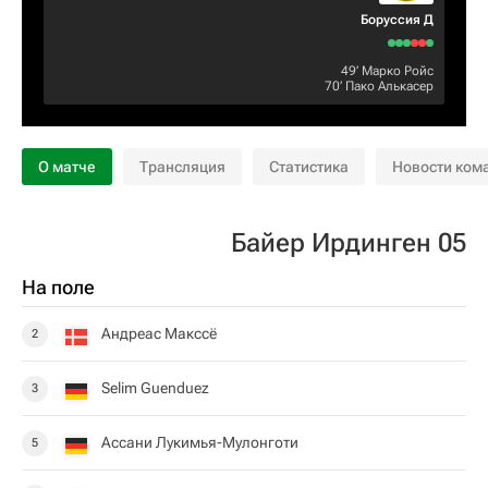
Боруссия Д
49‎’‎
Марко Ройс
70‎’‎
Пако Алькасер
О матче
Трансляция
Статистика
Новости ком
Байер Ирдинген 05
На поле
Андреас Макссё
2
Selim Guenduez
3
Ассани Лукимья-Мулонготи
5