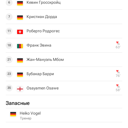
Кевин Гросскройц
6
Кристиан Дорда
7
Роберто Родрогес
11
Франк Эвина
18
63‎’‎
Жан-Мануэль Мбом
21
Бубакар Барри
23
76‎’‎
Osayamen Osawe
35
58‎’‎
Запасные
Heiko Vogel
Тренер