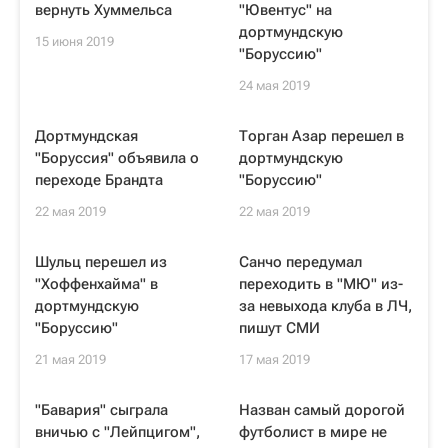
вернуть Хуммельса
"Ювентус" на
дортмундскую
15 июня 2019
"Боруссию"
24 мая 2019
Дортмундская
Торган Азар перешел в
"Боруссия" объявила о
дортмундскую
переходе Брандта
"Боруссию"
22 мая 2019
22 мая 2019
Шульц перешел из
Санчо передумал
"Хоффенхайма" в
переходить в "МЮ" из-
дортмундскую
за невыхода клуба в ЛЧ,
"Боруссию"
пишут СМИ
21 мая 2019
17 мая 2019
"Бавария" сыграла
Назван самый дорогой
вничью с "Лейпцигом",
футболист в мире не