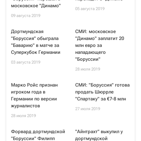
московское "Динамо"
05 августа 2019
09 августа 2019
Дортмундская
СМИ: московское
"Боруссия" обыграла
"Динамо" заплатит 20
"Баварию" в матче за
млн евро за
Суперкубок Германии
нападающего
"Боруссии"
03 августа 2019
28 июля 2019
Марко Ройс признан
СМИ: "Боруссия" готова
игроком года в
продать Шюррле
Германии по версии
"Спартаку" за €7-8 млн
журналистов
27 июля 2019
28 июля 2019
Форвард дортмундской
"Айнтрахт" выкупил у
"Боруссии" Филипп
дортмундской