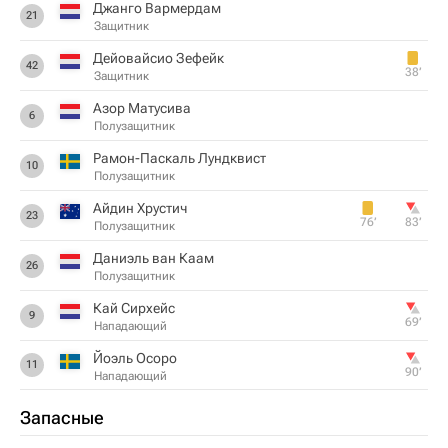
Джанго Вармердам
21
Защитник
Дейовайсио Зефейк
42
38‎’‎
Защитник
Азор Матусива
6
Полузащитник
Рамон-Паскаль Лундквист
10
Полузащитник
Айдин Хрустич
23
76‎’‎
83‎’‎
Полузащитник
Даниэль ван Каам
26
Полузащитник
Кай Сирхейс
9
69‎’‎
Нападающий
Йоэль Осоро
11
90‎’‎
Нападающий
Запасные