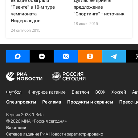
выезде обыграли
Дуглас не принял
"Твенте" в 10-м туре
предложение
чемпионата
"Спортинга" - источник
Нидерландов
18 июля 2015
24 октября 2015
Футбол
Фигурное катание
Биатлон
ЗОЖ
Хоккей
Ав
Спецпроекты
Реклама
Продукты и сервисы
Пресс-ц
Версия 2023.1 Beta
© 2026 МИА «Россия сегодня»
Вакансии
Сетевое издание РИА Новости зарегистрировано