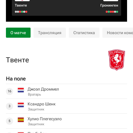
Твенте
Гронинген
О матче
Трансляция
Статистика
Новости ком
Твенте
На поле
Джоэл Дроммел
16
Вратарь
Ксандро Шенк
3
Защитник
Хулио Плегесуэло
5
Защитник