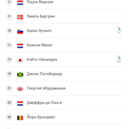
Пауль Верхаег
2
Эмиль Бергрин
9
Харис Вучкич
10
74‎’‎
Квенси Мениг
11
Кэйто Накамура
13
88‎’‎
Джоэл Латибодьер
19
Георгий Абурджания
21
Джеффри де Ланге
22
Йорн Брондеел
26