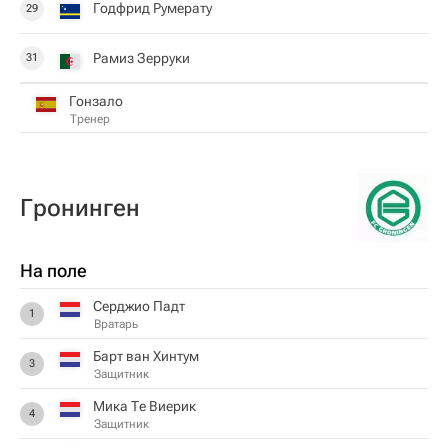
Годфрид Румерату
29
Рамиз Зерруки
31
Гонзало
Тренер
Гронинген
На поле
Серджио Падт
1
Вратарь
Барт ван Хинтум
3
Защитник
Мика Те Виерик
4
Защитник