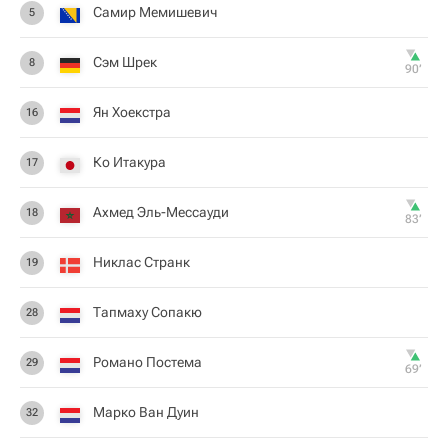
Самир Мемишевич
5
Сэм Шрек
8
90‎’‎
Ян Хоекстра
16
Ко Итакура
17
Ахмед Эль-Мессауди
18
83‎’‎
Никлас Странк
19
Тапмаху Сопакю
28
Романо Постема
29
69‎’‎
Марко Ван Дуин
32