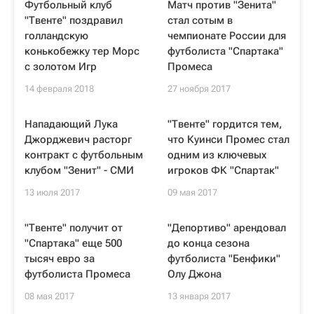
Футбольный клуб
Матч против "Зенита"
"Твенте" поздравил
стал сотым в
голландскую
чемпионате России для
конькобежку тер Морс
футболиста "Спартака"
с золотом Игр
Промеса
14 февраля 2018
27 ноября 2017
Нападающий Лука
"Твенте" гордится тем,
Джорджевич расторг
что Куинси Промес стал
контракт с футбольным
одним из ключевых
клубом "Зенит" - СМИ
игроков ФК "Спартак"
13 июля 2017
09 мая 2017
"Твенте" получит от
"Депортиво" арендовал
"Спартака" еще 500
до конца сезона
тысяч евро за
футболиста "Бенфики"
футболиста Промеса
Олу Джона
08 мая 2017
13 января 2017