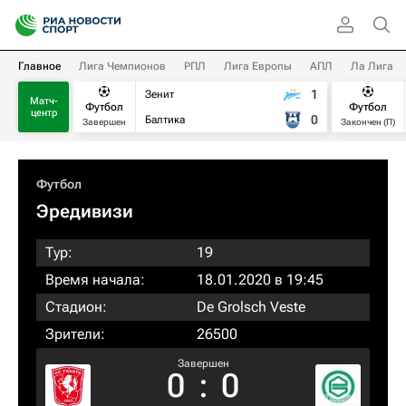
Главное
Лига Чемпионов
РПЛ
Лига Европы
АПЛ
Ла Лига
1
Зенит
Матч-
Футбол
Футбол
центр
0
Балтика
Завершен
Закончен (П)
Футбол
Эредивизи
Тур:
19
Время начала:
18.01.2020 в 19:45
Стадион:
De Grolsch Veste
Зрители:
26500
Завершен
0
:
0