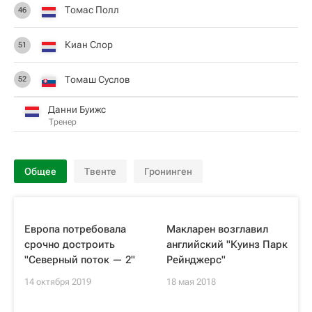
Томас Полл
46
Киан Слор
51
Томаш Суслов
52
Данни Буижс
Тренер
Общее
Твенте
Гронинген
Европа потребовала
Макларен возглавил
срочно достроить
английский "Куинз Парк
"Северный поток — 2"
Рейнджерс"
14 октября 2019
18 мая 2018