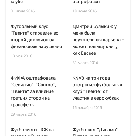
клубе
оштрафован
01 июля 2016
18 июня 2016
Футбольный клуб
Дмитрий Булыкин: у
"Твенте" отправлен во
меня была
второй дивизион за
поучительная карьера –
финансовые нарушения
может, напишу книгу,
как Евсеев
19 мая 2016
31 марта 2016
ФИФА оштрафовала
KNVB на три года
"Севилью", "Сантос",
отстранил футбольный
"Твенте" за влияние
клуб "Твенте" от
третьих сторон на
участия в еврокубках
трансферы
15 декабря 2015
29 марта 2016
Футболисты ПСВ на
Футболист "Динамо"