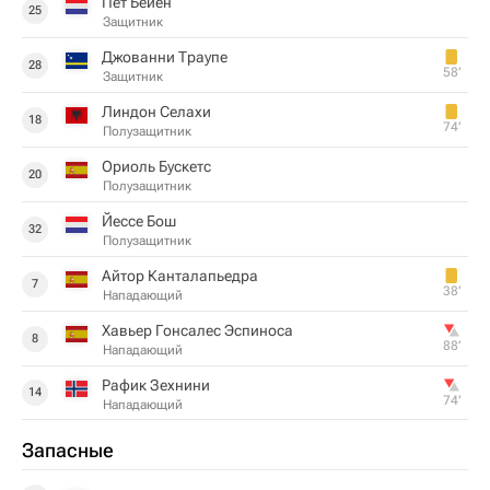
Пет Бейен
25
Защитник
Джованни Траупе
28
58‎’‎
Защитник
Линдон Селахи
18
74‎’‎
Полузащитник
Ориоль Бускетс
20
Полузащитник
Йессе Бош
32
Полузащитник
Айтор Канталапьедра
7
38‎’‎
Нападающий
Хавьер Гонсалес Эспиноса
8
88‎’‎
Нападающий
Рафик Зехнини
14
74‎’‎
Нападающий
Запасные